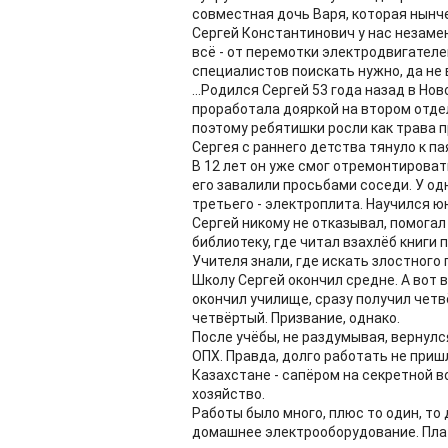
совместная дочь Варя, которая нынче
Сергей Константинович у нас незаме
всё - от перемотки электродвигател
специалистов поискать нужно, да не
...Родился Сергей 53 года назад в Но
проработала дояркой на втором отде
поэтому ребятишки росли как трава п
Сергея с раннего детства тянуло к п
В 12 лет он уже смог отремонтирова
его завалили просьбами соседи. У одн
третьего - электроплита. Научился 
Сергей никому не отказывал, помогал
библиотеку, где читал взахлёб книги 
Учителя знали, где искать злостного
Школу Сергей окончил средне. А вот в
окончил училище, сразу получил четвё
четвёртый. Призвание, однако.
После учёбы, не раздумывая, вернулс
ОПХ. Правда, долго работать не приш
Казахстане - сапёром на секретной в
хозяйство.
Работы было много, плюс то один, то
домашнее электрооборудование. Плата