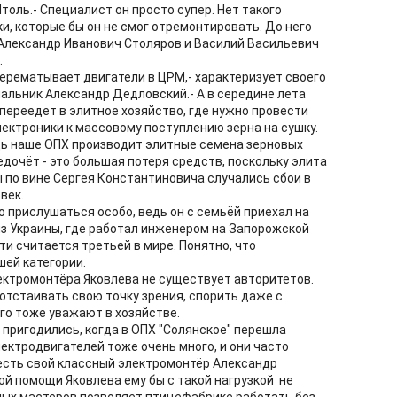
оль.- Специалист он просто супер. Нет такого
и, которые бы он не смог отремонтировать. До него
Александр Иванович Столяров и Василий Васильевич
.
перематывает двигатели в ЦРМ,- характеризует своего
альник Александр Дедловский.- А в середине лета
переедет в элитное хозяйство, где нужно провести
лектроники к массовому поступлению зерна на сушку.
дь наше ОПХ производит элитные семена зерновых
едочёт - это большая потеря средств, поскольку элита
бы по вине Сергея Константиновича случались сбои в
век.
 прислушаться особо, ведь он с семьёй приехал на
из Украины, где работал инженером на Запорожской
и считается третьей в мире. Понятно, что
ей категории.
лектромонтёра Яковлева не существует авторитетов.
в отстаивать свою точку зрения, спорить даже с
его тоже уважают в хозяйстве.
 пригодились, когда в ОПХ "Солянское" перешла
ектродвигателей тоже очень много, и они часто
 есть свой классный электромонтёр Александр
ой помощи Яковлева ему бы с такой нагрузкой не