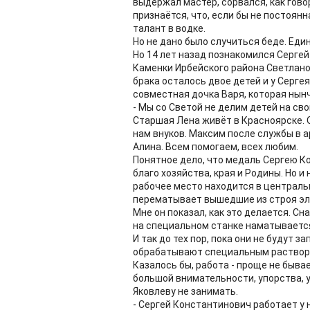
выдержал мастер, сорвался, как гово
признаётся, что, если бы не постоян
талант в водке.
Но не дано было случиться беде. Един
Но 14 лет назад познакомился Сергей
Каменки Ирбейского района Светланой 
брака осталось двое детей и у Сергея
совместная дочка Варя, которая нынч
- Мы со Светой не делим детей на сво
Старшая Лена живёт в Красноярске. 
нам внуков. Максим после службы в а
Алина. Всем помогаем, всех любим.
Понятное дело, что медаль Сергею Ко
благо хозяйства, края и Родины. Но и
рабочее место находится в централь
перематывает вышедшие из строя эл
Мне он показал, как это делается. С
на специальном станке наматывается
И так до тех пор, пока они не будут 
обрабатывают специальным раствор
Казалось бы, работа - проще не бывае
большой внимательности, упорства, у
Яковлеву не занимать.
- Сергей Константинович работает у 