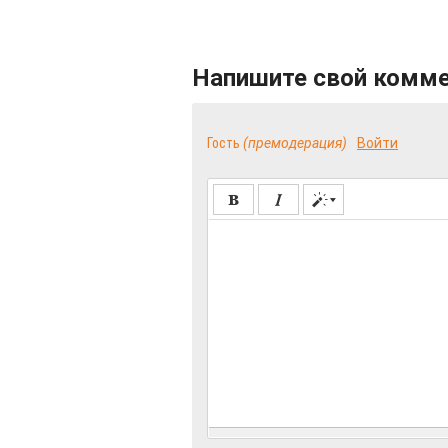
Напишите свой комм
Гость
(премодерация)
Войти