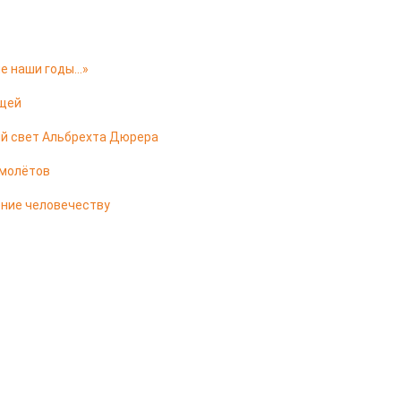
ие наши годы…»
ещей
ый свет Альбрехта Дюрера
амолётов
ение человечеству