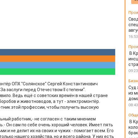
Прои
Свод
спец
авгу
16:53
Прои
В К
инс
стр
09:23
Бизн
онтёр ОПХ "Солянское" Сергей Константинович
Суд 
а заслуги перед Отечеством II степени".
из м
ивило. Ведь ещё с советских времён в нашей стране
дом
боробов и животноводов, а тут - электромонтёр.
08:43
отник этой профессии, чтобы получить высокую
Общ
льный работник,- не согласен с таким мнением
В К
ь.- Он сам по себе очень хороший человек. Имеет пять
коло
ми и не делит их на своих и чужих - помогает всем. Его
бра
только нашего хозяйства, но и всего района. У них есть