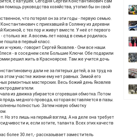
рится, с катушек. Сегодня Сергей Константинович сам
ная помощь руководства хозяйства, утопил бы он свой
ственное, что потерял он за эти годы - первую семью.
 Константинович с приехавшей в Солянку из деревни
Кисиной, с тех пор и живут вместе. У неё от первого
 - столько же. А восемь лет назад в семье родилась
е пошла в первый класс.
их и чужих,- говорит Сергей Яковлев.- Они все наши.
Олеся - в соседнем селе Большие Ключи. Обе подарили
рмии решил жить в Красноярске. Там же учится дочь
нстантиновичу дали не за пятерых детей, а за труд на
 на этом участке жизни ему нет равных. Зимой его
ных ремонтных мастерских. Весь божий день Яковлев
ектродвигатели.
начала из движка убирается сгоревшая обмотка. Потом
 прядь медного провода, которая вставляется в пазы.
заполнены полностью. Затем новую обмотку
ом.
т. Но это лишь на первый взгляд. А на деле она требует
сидчивости и, если хотите, таланта. Всех этих качеств
нас более 30 лет,- рассказывает заместитель