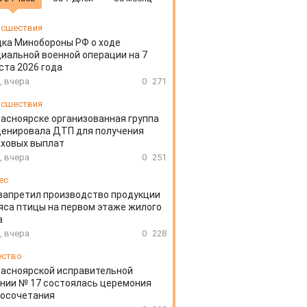
сшествия
ка Минобороны РФ о ходе
иальной военной операции на 7
ста 2026 года
, вчера
0
271
сшествия
расноярске организованная группа
ценировала ДТП для получения
аховых выплат
, вчера
0
251
ес
запретил производство продукции
яса птицы на первом этаже жилого
а
, вчера
0
228
ество
расноярской исправительной
нии № 17 состоялась церемония
косочетания