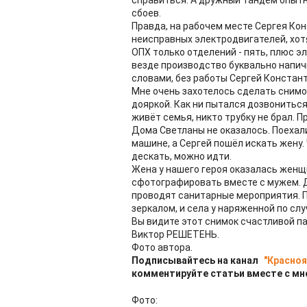
справиться. А дружный тандем опыт
сбоев.
Правда, на рабочем месте Сергея Ко
неисправных электродвигателей, хотя
ОПХ только отделений - пять, плюс э
везде производство буквально напич
словами, без работы Сергей Констант
Мне очень захотелось сделать снимо
дояркой. Как ни пытался дозвониться
живёт семья, никто трубку не брал. 
Дома Светланы не оказалось. Поехал
машине, а Сергей пошёл искать жену. 
дескать, можно идти.
Жена у нашего героя оказалась женщи
сфотографировать вместе с мужем. 
проводят санитарные мероприятия. П
зеркалом, и села у наряженной по сл
Вы видите этот снимок счастливой па
Виктор РЕШЕТЕНЬ.
Фото автора.
Подписывайтесь на канал
"Красноя
комментируйте статьи вместе с мн
Фото: