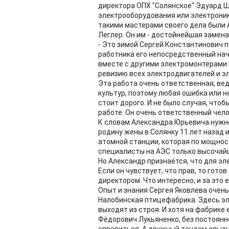
директора ОПХ "Солянское" Эдуард Шт
электрооборудования или электроник
такими мастерами своего дела были 
Леглер. Он им - достойнейшая замена
- Это зимой Сергей Константинович 
работника его непосредственный нач
вместе с другими электромонтёрами 
ревизию всех электродвигателей и э
Эта работа очень ответственная, ве
культур, поэтому любая ошибка или н
стоит дорого. И не было случая, что
работе. Он очень ответственный чело
К словам Александра Юрьевича нужно
родину жены в Солянку 11 лет назад 
атомной станции, которая по мощност
специалисты на АЭС только высочайш
Но Александр признаётся, что для э
Если он чувствует, что прав, то гото
директором. Что интересно, и за это 
Опыт и знания Сергея Яковлева очень
Налобинская птицефабрика. Здесь эл
выходят из строя. И хотя на фабрике
Фёдорович Лукьяненко, без постоянн