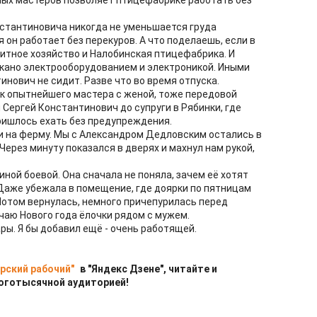
ных мастеров позволяет птицефабрике работать без
нстантиновича никогда не уменьшается груда
 он работает без перекуров. А что поделаешь, если в
литное хозяйство и Налобинская птицефабрика. И
кано электрооборудованием и электроникой. Иными
инович не сидит. Разве что во время отпуска.
к опытнейшего мастера с женой, тоже передовой
 Сергей Константинович до супруги в Рябинки, где
Пришлось ехать без предупреждения.
и на ферму. Мы с Александром Дедловским остались в
Через минуту показался в дверях и махнул нам рукой,
ной боевой. Она сначала не поняла, зачем её хотят
Даже убежала в помещение, где доярки по пятницам
отом вернулась, немного причепурилась перед
учаю Нового года ёлочки рядом с мужем.
ры. Я бы добавил ещё - очень работящей.
рский рабочий"
в "Яндекс Дзене", читайте и
оготысячной аудиторией!