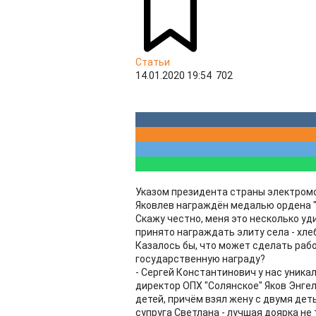
Статьи
14.01.2020 19:54
702
Указом президента страны электром
Яковлев награждён медалью ордена "З
Скажу честно, меня это несколько уд
принято награждать элиту села - хле
Казалось бы, что может сделать раб
государственную награду?
- Сергей Константинович у нас уника
директор ОПХ "Солянское" Яков Энгел
детей, причём взял жену с двумя деть
супруга Светлана - лучшая доярка не 