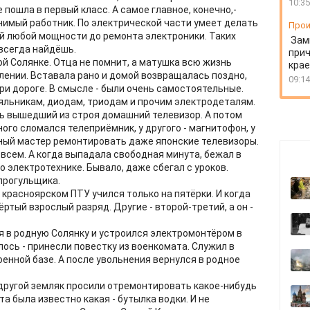
10:35
 пошла в первый класс. А самое главное, конечно,-
нимый работник. По электрической части умеет делать
Прои
ей любой мощности до ремонта электроники. Таких
Зам
 всегда найдёшь.
прич
вой Солянке. Отца не помнит, а матушка всю жизнь
крае
лении. Вставала рано и домой возвращалась поздно,
09:14
ри дороге. В смысле - были очень самостоятельные.
аяльникам, диодам, триодам и прочим электродеталям.
ть вышедший из строя домашний телевизор. А потом
ого сломался телеприёмник, у другого - магнитофон, у
юный мастер ремонтировать даже японские телевизоры.
 всем. А когда выпадала свободная минута, бежал в
по электротехнике. Бывало, даже сбегал с уроков.
 прогульщика.
 красноярском ПТУ учился только на пятёрки. И когда
ртый взрослый разряд. Другие - второй-третий, а он -
я в родную Солянку и устроился электромонтёром в
лось - принесли повестку из военкомата. Служил в
оенной базе. А после увольнения вернулся в родное
 другой земляк просили отремонтировать какое-нибудь
 была известно какая - бутылка водки. И не