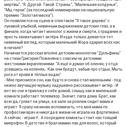
мертвы", "Я. Другой. Такой. Страны.", "Маленькая колдунья",
"Мы, герои" (за последний номинирован на национальную
премию "Золотая маска").
Он появляется на сцене в спектакле "Я такое дерево" с
лукавой улыбкой, невинным выражением детских глаз, а в
финале, когда читает монолог о жизни и смерти, страдание и
ярость захватывают актёра. И куда только девается тот
невинный взгляд, которым маленький Жора одарил всех нас
в начале?
Начинается рассказ вполне детским монологом "Дельфины"
на стихи Григория Поженяна с совсем не детскими
жестокими вкраплениями: "А ещё я думал об оленях, у отца
усевшись на коленях,- Как они бредут, забыв про отдых, Мыть
рога от крови в тёплых водах".
- Мне приснился сон, как будто я снова стал маленьким - под
нежно звучащую музыку задушевно рассказывает актёр.- И
вот во сне я прихожу к себе домой, слышу, как в маленькой
комнате работает телевизор. Значит, папа дома. Брат, как
всегда, гуляет на улице, а в зале за роялем сидит мама и
играет. Я сразу начинаю вспоминать, что моя мама по
профессии врач и никогда в жизни не играла на фортепиано.
А сейчас - играет!.. А посредине комнаты стоит настоящий
микрофон. В детстве я брал мамин лак для волос, который