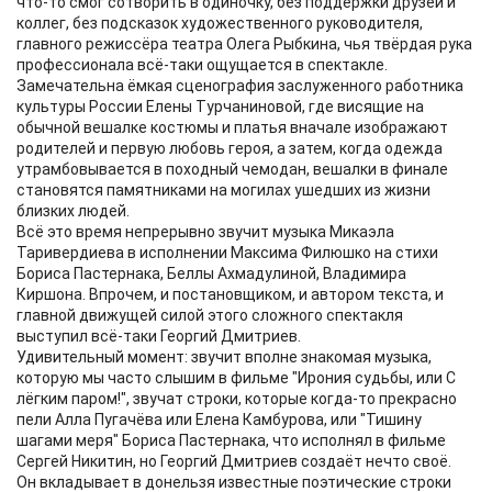
что-то смог сотворить в одиночку, без поддержки друзей и
коллег, без подсказок художественного руководителя,
главного режиссёра театра Олега Рыбкина, чья твёрдая рука
профессионала всё-таки ощущается в спектакле.
Замечательна ёмкая сценография заслуженного работника
культуры России Елены Турчаниновой, где висящие на
обычной вешалке костюмы и платья вначале изображают
родителей и первую любовь героя, а затем, когда одежда
утрамбовывается в походный чемодан, вешалки в финале
становятся памятниками на могилах ушедших из жизни
близких людей.
Всё это время непрерывно звучит музыка Микаэла
Таривердиева в исполнении Максима Филюшко на стихи
Бориса Пастернака, Беллы Ахмадулиной, Владимира
Киршона. Впрочем, и постановщиком, и автором текста, и
главной движущей силой этого сложного спектакля
выступил всё-таки Георгий Дмитриев.
Удивительный момент: звучит вполне знакомая музыка,
которую мы часто слышим в фильме "Ирония судьбы, или С
лёгким паром!", звучат строки, которые когда-то прекрасно
пели Алла Пугачёва или Елена Камбурова, или "Тишину
шагами меря" Бориса Пастернака, что исполнял в фильме
Сергей Никитин, но Георгий Дмитриев создаёт нечто своё.
Он вкладывает в донельзя известные поэтические строки