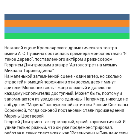
На малой сцене Красноярского драматического театра
имени А. С. Пушкина состоялась премьера моноспектакля "Я
такое дерево", поставленного актёром и режиссёром
Георгием Дмитриевым в жанре "Автопортрет на музыку
Микаэла Таривердиева".
На маленькой затемнённой сцене - один актёр, но сколько
страстей и эмоций пережили в эти восемьдесят минут
зрители! Моноспектакль - жанр сложный и далеко не
каждому исполнителю доступный. Может быть, поэтому и
запоминаются из увиденного единицы. Например, никогда не
забудется "Марина" заслуженной артистки России Светланы
Сорокиной, тогда основой постановки стали произведения
Марины Цветаевой.
Георгий Дмитриев - актёр мощный, яркий, харизматичный. И
удивительно разный, что он уже продемонстрировал,
работая в таких спектаклях, как "Розенкранц и Гильденстерн