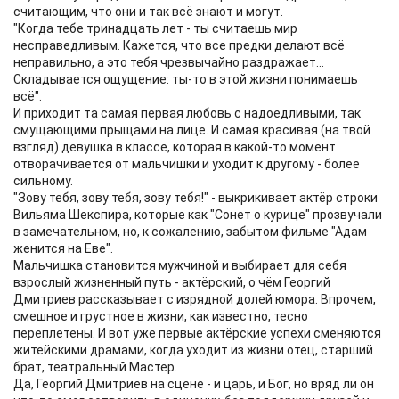
считающим, что они и так всё знают и могут.
"Когда тебе тринадцать лет - ты считаешь мир
несправедливым. Кажется, что все предки делают всё
неправильно, а это тебя чрезвычайно раздражает...
Складывается ощущение: ты-то в этой жизни понимаешь
всё".
И приходит та самая первая любовь с надоедливыми, так
смущающими прыщами на лице. И самая красивая (на твой
взгляд) девушка в классе, которая в какой-то момент
отворачивается от мальчишки и уходит к другому - более
сильному.
"Зову тебя, зову тебя, зову тебя!" - выкрикивает актёр строки
Вильяма Шекспира, которые как "Сонет о курице" прозвучали
в замечательном, но, к сожалению, забытом фильме "Адам
женится на Еве".
Мальчишка становится мужчиной и выбирает для себя
взрослый жизненный путь - актёрский, о чём Георгий
Дмитриев рассказывает с изрядной долей юмора. Впрочем,
смешное и грустное в жизни, как известно, тесно
переплетены. И вот уже первые актёрские успехи сменяются
житейскими драмами, когда уходит из жизни отец, старший
брат, театральный Мастер.
Да, Георгий Дмитриев на сцене - и царь, и Бог, но вряд ли он