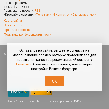
Подача рекламы:
+7 (391) 211-56-88
Подписка на новости:
RSS
«Красраб» в соцсетях:
«Телеграм»
,
«ВКонтакте»
,
«Одноклассники»
Карта сайта
Все новости
Правила общения
Политика конфиденциальности
Оставаясь на сайте, Вы даете согласие на
Все права защищены. Любые материалы, размещённые на портале
использование cookies, которые применяются для
«Красраб.ру» сотрудниками редакции, нештатными авторами
повышения качества рекомендаций согласно
и читателями, являются объектами авторского права. Полное или
Политике
. Отказаться от cookies, можно через
частичное использование материалов, размещённых на портале
настройки Вашего браузера.
«Красраб.ру», допускается только с письменного согласия редакции
с указанием ссылки на источник. Все вопросы можно задать
по адресу
redaktor@krasrab.krsn.ru
.
OK
Разработка портала:
Центр интернет-проектов «МОЁ!»