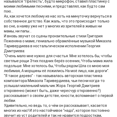
назывался "Прелесть", будто микрофон, ставил пластинку с
моими любимыми песнями, и представлял, как будто сам
пою...
Ах, как хочется любому из нас хоть на минуточку вернуться в
собственное детство. Как жаль, что это происходит только
во сне, а наяву уже нет у многих из зрителей в живых ни
мамы, ни папы...
И вновь звучат со сцены пронзительные стихи Григория
Поженяна о маме, гениально обрамлённые музыкой Микаэла
Таривердиева в ностальгическом исполнении Георгия
Дмитриева:
"Очень мало мне нужно для счастья. Мне хотелось бы, чтобы
светлые рощи Этих поздних берёз осенних, Чтобы мама жила
подольше. Мне хотелось бы, Чтобы рядом Шла со мною моя
любимая, А морщины её ложились На моё лицо, как дороги".
"Я такое дерево" - так называлась авторская пластинка
композитора Микаэла Таривердиева, чьи песни когда-то
услышал маленький мальчик Жора. Георгий Дмитриев
откровенно (может быть, даже чересчур откровенно?)
рассказывает о своём детстве, юности, вспоминает о первой
любви.
Удивительно, но ведь то, о чём он рассказывает, касается
многих из нас! И это настойчивое "надо", которое постоянно
звучит из уст родителей и так не нравится подросткам,