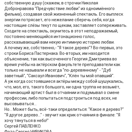
собственную душу (скажем, в строчки Николая
Добронравова "Предчувствие любви" из одноимённого
фильма), создавая свой жизненный спектакль. Его выплеск
энергии потрясает, его нежелание сберечь себя, когда
настоящие слёзы текут по щекам, заставляет сопереживать.
Сходите на спектакль, окунитесь в этот неподражаемый,
постоянно меняющийся интонационно голос,
рассказывающий вам некую интимную историю любви.
А почему же, собственно,- "Я такое дерево"? Во-первых, это
строки Бориса Пастернака. Во-вторых, им находится
объяснение, так как высоченного Георгия Дмитриева во
время учёбы на актёрском факультете преподаватели как
только не называли и всегда "по-деревянному" - "Дуб
заветный", "Саксаул Иванович", "Клён ты мой опавший".
А уж когда состоявшиеся актёры между собой шушукались,
что, мол, его, такого большого, ни одна труппа не возьмёт,
начинающий артист был в отчаянии и подумывал о смене
профессии, либо попытаться подстроиться под всех, не
высовываться...
Но... Может быть, всё-таки определиться: "Какое я дерево?"
"Я другое дерево..." - звучит как крик отчаяния в финале: "Я
хочу тянуться в небо!"
Сергей ПАВЛЕНКО.
Фото Сергея ЧИВИКОВА.