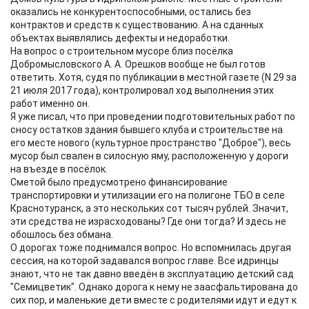
оказались не конкурентоспособными, остались без
контрактов и средств к существованию. А на сданных
объектах выявлялись дефекты и недоработки.
На вопрос о строительном мусоре близ посёлка
Добромысловского А. А. Орешков вообще не был готов
ответить. Хотя, судя по публикации в местной газете (N 29 за
21 июля 2017 года), контролировал ход выполнения этих
работ именно он.
Я уже писал, что при проведении подготовительных работ по
сносу остатков здания бывшего клуба и строительстве на
его месте нового (культурное пространство "Доброе"), весь
мусор был свален в силосную яму, расположенную у дороги
на въезде в посёлок.
Сметой было предусмотрено финансирование
транспортировки и утилизации его на полигоне ТБО в селе
Краснотуранск, а это нескольких сот тысяч рублей. Значит,
эти средства не израсходованы? Где они тогда? И здесь не
обошлось без обмана.
О дорогах тоже поднимался вопрос. Но вспомнилась другая
сессия, на которой задавался вопрос главе. Все идринцы
знают, что не так давно введён в эксплуатацию детский сад
"Семицветик". Однако дорога к нему не заасфальтирована до
сих пор, и маленькие дети вместе с родителями идут и едут к