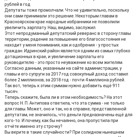
рублей в год.
Депутаты тоже промолчали. Что не удивительно, поскольку
они сами принимали это решение. Некоторым главам в
Красноярском крае народные избранники не позволили
увеличить зарплату. Наш, видимо, заслужил.
Этот непродуманный депутатский реверанс в сторону главы
территории, радение за повышение его благосостояния не
находит у меня понимания, как и одобрения - у простых
граждан. Идринский район является одним из самых глубоко
дотационных в крае, и увеличение зарплаты его
руководителю - это просто неуважение ко всем жителям.
Согласно данным, указанным на сайте администрации, у
главы и его супруги за 2017 год совокупный доход составил
более 2 миллионов, за 2018 год - почти 4 миллиона рублей.
Так вот, теперь к этим суммам нужно добавить ещё 911
тысяч.
Теперь скажите, была ли в этом необходимость? На этот
вопрос Н. П. Антипова ответила, что эта сумма - не только
для главы. Может, оно и так, но в справке, представленной
депутатам, не значилось, что деньги предназначены ещё для
кого-то. И почему, как бы нечаянно, она пропустила при
отчёте именно эту строчку?
Вы верите в такие случайности? При солидном нынешнем