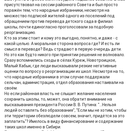
присутствовал на сессии районного Совета и был просто
поражён тем, что народные избранники, несмотря на
множество подписей жителей одного из поселений под
обращением против перевода детского сада в филиал
школы, почти единогласно проголосовали за подобную
реорганизацию.
Кто за этим стоит и кому это выгодно, понятно, и даже - с
какой целью. А моральная сторона вопроса где? И есть ли
смысл в переводе? Ведь страдают в первую очередь дети.
Но это как будто никого при принятии решения не волновало.
Сразу вспомнились сходы в сёлах Куреж, Новотроицкое,
Малый Хабык, где люди высказывали резкие негативные
оценки по вопросу о реорганизации их школ. Несмотря на то,
что народные избранники в этом случае поддержали
сельчан, администрация, отдел образования настаивали на
своём.
Но если районная власть не слышит желание населения
сохранить школы, то, может, она обратит внимание на
высказывания президента России В. В. Путина: "...Нельзя
людей оставлять без образования", "Если мы не хотим, чтобы
эти территории обезлюдели совсем, значит, придётся за это
заплатить"? Имелось в виду финансирование и содержание
таких школ именно в Сибири.