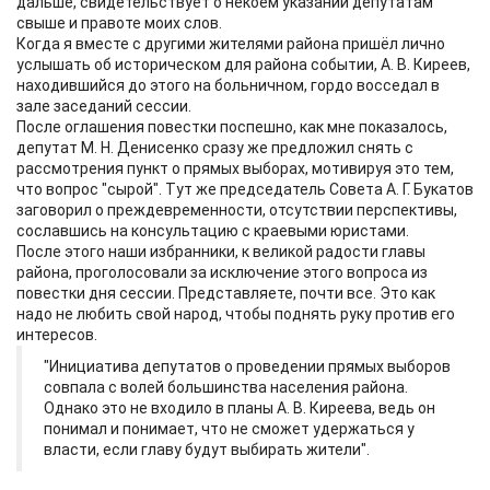
дальше, свидетельствует о некоем указании депутатам
свыше и правоте моих слов.
Когда я вместе с другими жителями района пришёл лично
услышать об историческом для района событии, А. В. Киреев,
находившийся до этого на больничном, гордо восседал в
зале заседаний сессии.
После оглашения повестки поспешно, как мне показалось,
депутат М. Н. Денисенко сразу же предложил снять с
рассмотрения пункт о прямых выборах, мотивируя это тем,
что вопрос "сырой". Тут же председатель Совета А. Г. Букатов
заговорил о преждевременности, отсутствии перспективы,
сославшись на консультацию с краевыми юристами.
После этого наши избранники, к великой радости главы
района, проголосовали за исключение этого вопроса из
повестки дня сессии. Представляете, почти все. Это как
надо не любить свой народ, чтобы поднять руку против его
интересов.
"Инициатива депутатов о проведении прямых выборов
совпала с волей большинства населения района.
Однако это не входило в планы А. В. Киреева, ведь он
понимал и понимает, что не сможет удержаться у
власти, если главу будут выбирать жители".