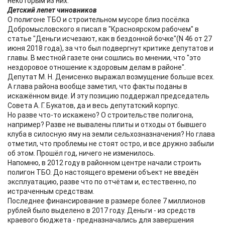
некоторым из них.
Детский лепет чиновников
О полигоне ТБО и строительном мусоре близ посёлка
Добромысловского я писал в "Красноярском рабочем" в
статье "Деньги исчезают, как в бездонной бочке"(N 46 от 27
июня 2018 года), за что был подвергнут критике депутатов и
главы. В местной газете они сошлись во мнении, что "это
нездоровое отношение к здоровым делам в районе".
Депутат М. Н. Денисенко выражал возмущение больше всех.
А глава района вообще заметил, что факты поданы в
искажённом виде. И эту позицию поддержал председатель
Совета А. Г. Букатов, да и весь депутатский корпус.
Но разве что-то искажено? О строительстве полигона,
например? Разве не вывалены плиты и отходы от бывшего
клуба в силосную яму на земли сельхозназначения? Но глава
отметил, что проблемы не стоят остро, и все дружно забыли
об этом. Прошёл год, ничего не изменилось.
Напомню, в 2012 году в районном центре начали строить
полигон ТБО. До настоящего времени объект не введён
эксплуатацию, разве что по отчётам и, естественно, по
истраченным средствам.
Последнее финансирование в размере более 7 миллионов
рублей было выделено в 2017 году. Деньги - из средств
краевого бюджета - предназначались для завершения