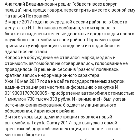
Анатолий Владимирович решил "обвести всех вокруг
пальца", или, проще говоря, перехитрить вместе с верной ему
Натальей Петровной.
В марте 2017 года на очередной сессии районного Совета
депутатов Н. П. Антипова сообщила, что из краевого
бюджета выделены целевые денежные средства для нового
служебного автомобиля главе района. Парламентарии
приняли эту информацию к сведению и в подробности
вдаваться не стали.
Вопрос на обсуждение не ставился, марка, модель и
стоимость автомобиля не оговаривались, голосование не
проводилось. В решении сессии в "разном" появилась
краткая запись информационного характера.
Уже 10 мая 2017 года на сайте государственных закупок
администрация разместила информацию о закупке N
03193001707000005 - приобретении автомобиля стоимостью
1 миллион 738 тысяч 333 рубля. И - внимание! - был указан
источник финансирования: бюджет муниципального
образования, Идринского района.
В итоге у крыльца администрации появился новый
автомобиль Toyota Camry 2017 года выпуска в самой
престижной, дорогой комплектации, а главное - за счёт
местного бюджета.