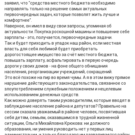
заявил, что "средства местного бюджета необходимо
направлять только на решение самых актуальных
первоочередных задач, которые позволят жить лучше и
комфортнее".
Наверное, он имел в виду свои запросы, упоминая об
актуальности. Покупка роскошной машины и повышение себе
зарплаты - это, получается, первоочередные задачи.
Так и будет приходить в упадок наш район, если местная
власть для себя любимой будет приобретать
дорогостоящее имущество за счёт местного бюджета,
повышать зарплату, асфальтировать в первую очередь
дороги у своих домов - на фоне общего обнищания
населения, реорганизации учреждений, сокращений.
Это всё похоже на пир во время чумы. А я в этом вижу прямое
нарушение действующего законодательства, связанное со
злоупотреблением служебным положением и нецелевым
использованием денежных средств.
Как можно доверять таким руководителям, которые вводят в
заблуждение население района и депутатов? Правильно на
сессии сказала уважаемый в районе человек, посвятившая
себя детям, семьям, оказавшимся в трудной жизненной
ситуации, Ольга Михайловна Крюкова: ни должного
образования, ни умения руководить нет у первых лиц
администрации, и только благодаря им разваливается район.