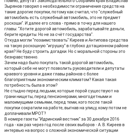
Помню, депутат Законодательного Собрания края Владислав
Зырянов говорил о необходимости ограничения средств на
такие дорогие покупки, потому как считал, что "служебный
автомобиль есть служебный автомобиль, это не предмет
роскоши". И далее его слова - прямо в точку для нашего
главы: "Хотите дорогой автомобиль, зарабатывайте деньги,
берите кредиты. Но не за счёт государства".
Откуда могли "позаимствовать" Киреев и Антипова средства
на такую роскошную "игрушку" в глубоко дотационном районе
края? Не буду строить догадки. Но с моральной стороны это
безнравственно.
Зачем надо было покупать такой дорогой автомобиль,
который себе не могут позволить руководители и депутаты
краевого уровня и даже главы районов с более
благоприятным экономическим климатом? Какая такая
потребность была в этом?
Не стыдно перед людьми, которые порой существуют на
грани нищеты, перед пенсионерами, многодетными и
малоимущими семьями, перед теми, кого после такой
покупки сократили на работе, выгнав на улицу, кому потом не
доплачивали МРОТ?
В номере газеты "Идринский вестник" за 30 декабря 2016
года - как раз через год после своих выборов - А. В. Киреев в
интервью на вопрос о сложной экономической ситуации