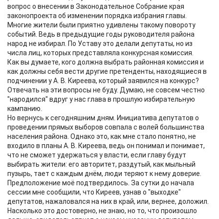
вопрос о внесении в Законодательное Собрание края
законопроекта об изменении порядка избрания главы.
Многие жители были приятно удивлены такому повороту
событий. Ведь в предыдущие годы руководителя района
народ не избирал. По Уставу это делали депутаты, но из
числа лиц, которых представляла конкурсная комиссия.
Как вы думаете, кого должна выбрать районная комиссия и
как должны себя вести другие претенденты, находящиеся в
подчинении у А. В. Киреева, который заявился на конкурс?
Отвечать на эти вопросы не буду. Думаю, не совсем честно
"народился" вдруг у нас глава в прошлую избирательную
кампанию.
Но вернусь к сегодняшним дням. Инициатива депутатов о
проведении прямых выборов совпала с волей большинства
населения района. Однако это, как мне стало понятно, не
входило в планы А. В. Киреева, ведь он понимал и понимает,
что не сможет удержаться у власти, если главу будут
выбирать жители: его авторитет, раздутый, как мыльный
пузырь, тает с каждым днём, люди теряют к нему доверие.
Предположение моё подтвердилось. За сутки до начала
сессии мне сообщили, что Киреев, узнав о "выходке"
депутатов, нажаловался на них в край, или, вернее, доложил.
Насколько это достоверно, не знаю, но то, что произошло