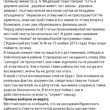
Премьер-министр Д. А. Медведев тоже говорил: "Есть в
деревне школа - деревня живёт, нет школы - деревня
умирает, поэтому нельзя ни в коем случае их бездумно
объединять". Неужели и к этому никто не прислушается? Не
удивлюсь, зная настрой главы и его замов по этому вопросу.
Возможно, у нас уже образовались филиалы школ.
Перед написанием этой статьи проанализировал материалы
местной газеты за несколько лет. И даже само название
"позаимствовал" из предвыборной программы главы
("Идринский вестник" N 46 за 13 ноября 2015 года). И вы скоро
поймёте, почему.
В каждом номере газеты пишется о достижениях, победах и
благополучии в районе. О провалах нет ни единого слова. Или
"цензура" не пропускает, или сами журналисты не решаются
об этом писать. Как я понял, главе района лестно, когда его
восхваляют, иначе бы не допустил этого.
В моей статье восхищённых слов не будет. Она основана на
реальных фактах, документах, свидетельствах не только
простых жителей, но и депутатов, чьи имена сохраню в тайне
ради их безопасности. В итоге все поймут, как в
действительности власть "служит" народу.
Прямых выборов не видать
Местная пресса сообщила, что на заседании Идринского
районного Совета депутатов должен быть рассмотрен