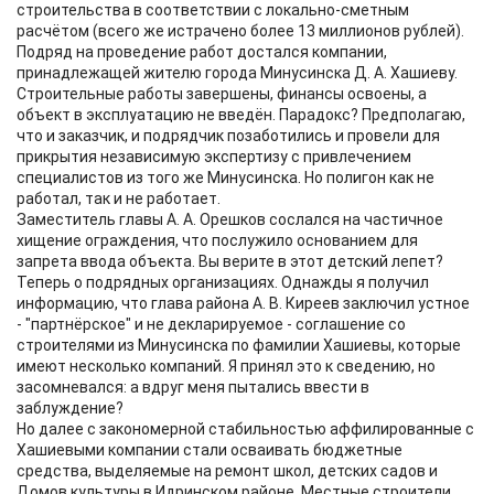
строительства в соответствии с локально-сметным
расчётом (всего же истрачено более 13 миллионов рублей).
Подряд на проведение работ достался компании,
принадлежащей жителю города Минусинска Д. А. Хашиеву.
Строительные работы завершены, финансы освоены, а
объект в эксплуатацию не введён. Парадокс? Предполагаю,
что и заказчик, и подрядчик позаботились и провели для
прикрытия независимую экспертизу с привлечением
специалистов из того же Минусинска. Но полигон как не
работал, так и не работает.
Заместитель главы А. А. Орешков сослался на частичное
хищение ограждения, что послужило основанием для
запрета ввода объекта. Вы верите в этот детский лепет?
Теперь о подрядных организациях. Однажды я получил
информацию, что глава района А. В. Киреев заключил устное
- "партнёрское" и не декларируемое - соглашение со
строителями из Минусинска по фамилии Хашиевы, которые
имеют несколько компаний. Я принял это к сведению, но
засомневался: а вдруг меня пытались ввести в
заблуждение?
Но далее с закономерной стабильностью аффилированные с
Хашиевыми компании стали осваивать бюджетные
средства, выделяемые на ремонт школ, детских садов и
Домов культуры в Идринском районе. Местные строители