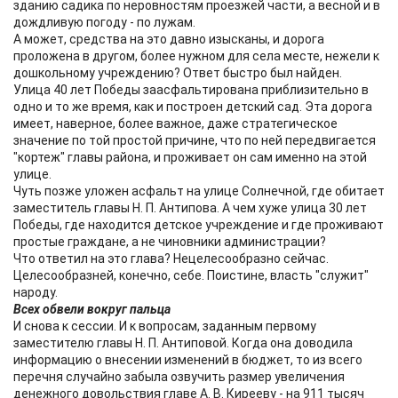
зданию садика по неровностям проезжей части, а весной и в
дождливую погоду - по лужам.
А может, средства на это давно изысканы, и дорога
проложена в другом, более нужном для села месте, нежели к
дошкольному учреждению? Ответ быстро был найден.
Улица 40 лет Победы заасфальтирована приблизительно в
одно и то же время, как и построен детский сад. Эта дорога
имеет, наверное, более важное, даже стратегическое
значение по той простой причине, что по ней передвигается
"кортеж" главы района, и проживает он сам именно на этой
улице.
Чуть позже уложен асфальт на улице Солнечной, где обитает
заместитель главы Н. П. Антипова. А чем хуже улица 30 лет
Победы, где находится детское учреждение и где проживают
простые граждане, а не чиновники администрации?
Что ответил на это глава? Нецелесообразно сейчас.
Целесообразней, конечно, себе. Поистине, власть "служит"
народу.
Всех обвели вокруг пальца
И снова к сессии. И к вопросам, заданным первому
заместителю главы Н. П. Антиповой. Когда она доводила
информацию о внесении изменений в бюджет, то из всего
перечня случайно забыла озвучить размер увеличения
денежного довольствия главе А. В. Кирееву - на 911 тысяч