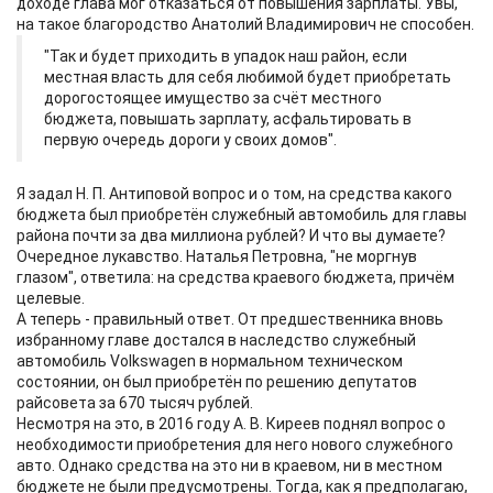
доходе глава мог отказаться от повышения зарплаты. Увы,
на такое благородство Анатолий Владимирович не способен.
"Так и будет приходить в упадок наш район, если
местная власть для себя любимой будет приобретать
дорогостоящее имущество за счёт местного
бюджета, повышать зарплату, асфальтировать в
первую очередь дороги у своих домов".
Я задал Н. П. Антиповой вопрос и о том, на средства какого
бюджета был приобретён служебный автомобиль для главы
района почти за два миллиона рублей? И что вы думаете?
Очередное лукавство. Наталья Петровна, "не моргнув
глазом", ответила: на средства краевого бюджета, причём
целевые.
А теперь - правильный ответ. От предшественника вновь
избранному главе достался в наследство служебный
автомобиль Volkswagen в нормальном техническом
состоянии, он был приобретён по решению депутатов
райсовета за 670 тысяч рублей.
Несмотря на это, в 2016 году А. В. Киреев поднял вопрос о
необходимости приобретения для него нового служебного
авто. Однако средства на это ни в краевом, ни в местном
бюджете не были предусмотрены. Тогда, как я предполагаю,