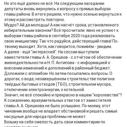
Но это ещё далеко не всё. На следующем заседании
депутаты вновь вернулись к вопросу о прямых выборах
главы района. В итоге решили, что нужно осенью вернуться к
этому и рассмотреть повторно.
Мудро? Ай да молодцы! А как насчёт срока, установленного
избирательным законом? Всё просчитали: явно не успеют к
выборам главы района в сентябре 2020 года реализовать
свою инициативу. Так что радуйся, действующий глава! По-
твоему выходит. Хотя, как говорится, поживём - увидим.
А далее - ещё "интересней". На сессии выступили
заместители главы А. А. Орешков - с отчётом об обеспечении
жизнедеятельности и Н. П. Антипова - с информацией о
внесении изменений и дополнений в районный бюджет.
Доложили с апломбом. Но затем посыпались вопросы. О
дорогах, о воде, незавершённом строительстве полигона
твёрдых бытовых отходов (ТБО), строительном мусоре,
отключении электроэнергии, о котельной.
Значит, не всё спокойно и прекрасно в нашем "королевстве"?
К сожалению, вразумительных ответов от заместителя
главы А. А. Орешкова не было услышано. По-моему, этот
чиновник вообще не владеет обстановкой и решать самые
насущные для народа проблемы не может.
Возьму на себя смелость дать свои комментарии по