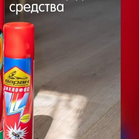
с содержит всего 0,2 процента циперметрина и ещё
адивые хозяева часто используют его для более
ировки, поэтому и случаются отравления. Дело
себя вылизывать, и яд быстро попадает внутрь.
ю холку нанести 1 миллилитр такого
жно будет сравнить с тем, что человеку за шиворот
истории болезни 42 четвероногих пациентов. Вот
тремор/мышечные фасцикуляции наблюдались у 86
 процента, гиперестезия - у 41 процента,
нтов, лихорадка - у 29 процентов, саливация - у 24
мидриаз - у 19 процентов и временная слепота - у 12
вшейся семьи Виноградовых главным признаком было
сем другой симптом! Это ещё раз опровергает
 отравлениях четвероногих пациентов перметрином:
ведёт к полному выздоровлению в течение 24 - 72
 полностью обратимы.
получающие такого лечения, могут проявлять признаки
ивно и, будем надеяться, добросовестно…