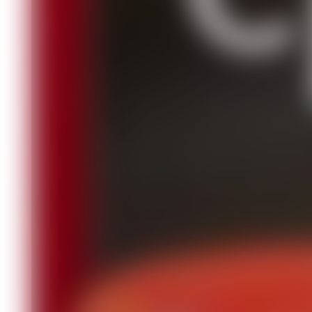
отравлений алкоголем не жалели ни в
механизм действия этилового спирта
спирта в крови, мозгу и в других орг
случаях. Описано, как проводить нуж
невозможно.
А вот об отравлениях синтетическими
это и не актуально, потому что тяж
редко - из-за их невысокой токсичнос
мире за полвека от них погибло менее
Мне удалось найти в Интернете мног
на животных, в том числе и об отрав
что же на самом деле произошло в Кр
Инсектициды очень широко применяют
насекомых-паразитов, животных опры
отравления крупного рогатого скота 
препаратами отмечено не было.
Изучалось влияние передозировок. П
поэтому отравления животных малов
увеличение рекомендуемой концентра
интоксикации!
А Дмитрий Виноградов допустил пере
обработал свой дом площадью 71 кв
рассчитанными на 66 и 30 квадратных