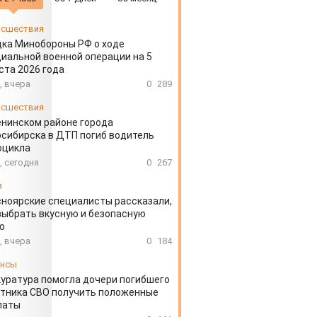
сшествия
ка Минобороны РФ о ходе
иальной военной операции на 5
ста 2026 года
, вчера
0
289
сшествия
енинском районе города
сибирска в ДТП погиб водитель
оцикла
, сегодня
0
267
я
ноярские специалисты рассказали,
выбрать вкусную и безопасную
ю
, вчера
0
184
ансы
уратура помогла дочери погибшего
тника СВО получить положенные
латы