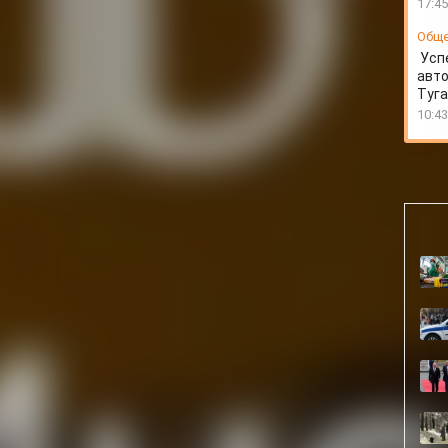
17:45
Общ
Усп
авто
Туг
10:43
ом деле об отравлении дихлофосом четверых детей в
их отцом Дмитрием Виноградовым, который, якобы,
им аэрозольным инсектицидом.
рошло очередное заседание, было заявлено, что