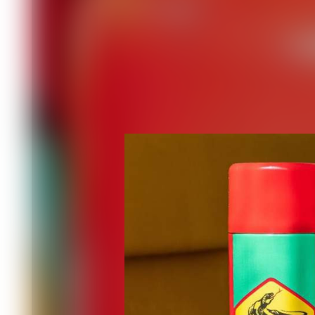
придётся отвечать как за серьёзное 
Есть ещё один интересный момент. Э
питетроидов - в несколько тысяч раз
смущает. Они придумали оправдатель
синтетические пиретроиды приравня
Это - серьёзная ошибка. И здесь на
Ветеринары купали овец в растворе 
узнать, как долго этот яд будет сохр
попасть в мясо и угрожать здоровью 
Выяснилось, что даже малые лечебн
количествах в печени и почках животн
была, должна сохраниться гораздо д
яд также хорошо сохраняется в орган
Отсюда следует простой вывод: если
не найдено, значит, в трагедии вино
По санитарным нормам в мясе, котор
милиграммов циперметрина на килогр
отравлены и даже не болели. А в тру
циперметрином (то есть, дихлофосом)
уважаемые господа эксперты?!
Впечатляющие данные собраны о дей
обрабатывают домашних питомцев от
Зарубежные препараты отличаются о
препарат Spot-On, что в переводе оз