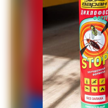
перметрина! (Напомним, что дихлофо
0,16 процента других пиретроидов).
Препарат рассчитан на собак, но нер
нежных созданий, допускают передоз
осложняется тем, что кошки склонны 
Расчёты показывают: если на кошачь
концентрированного средства, это мо
вылили 2 литра дихлофоса!.
Австралийские ветеринары приводят 
каковы наиболее частые симптомы: 
процентов кошек, подергивания - у 41
эпилептические припадки - у 33 проце
процентов, атаксия - у 24 процентов, 
процентов.
Напомним, что у всех членов отрави
кишечное расстройство, то есть сов
отравление их дихлофосом.
Специалисты дают такой прогноз при
раннее и агрессивное лечение часто 
часов, а поражения нервной системы
А вот животные, особенно кошки, не 
эпилептического статуса и умирать.
Погибших детей лечили очень интенс