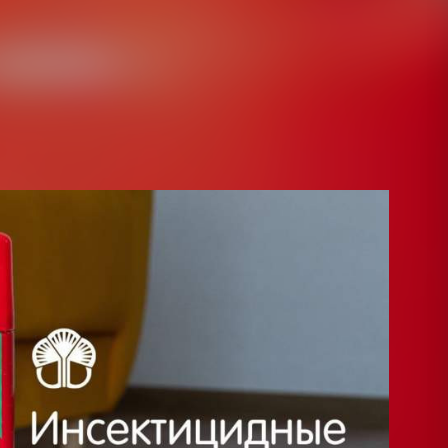
преступление!
ксперты нашли в трупах детей лишь ничтожные следы
 меньше их смертельной дозы. Но это их нисколько не
ную версию, что дихлофос якобы разложился, то есть,
ли к быстроразлагающимся ядам!
м снова помогут эксперименты над животными.
перметрина (аналог циперметрина), а потом решили
аняться в организме животных. Ведь его остатки могут
людей, которые это мясо будут есть.
ые дозы перметрина сохраняются в существенных
ых до 10 дней, а смертельная доза, если она, конечно,
ольше. А после обработки коров циперметрином этот
изме до 14 суток.
 существенных количеств пиретроидов в телах жертв
ват какой-то другой, быстроразлагающийся яд.
ое продаётся в магазине, может содержаться до 0,02
амм - при этом животные не были смертельно
пах детей, которые якобы были отравлены
 этого яда нашли гораздо меньше. Где же логика,
ствии перметрина на кошек. Инсектицидами часто
 блох и вшей.
чень высокими концентрациями яда: популярный
начает «капли на холку», содержит целых 60 процентов