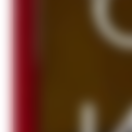
Фото:
vk.com/sibiar
Крутой поворот произошёл в уголовн
Красной Сопке Назаровского района 
неаккуратно обработал свой дом эт
В Назаровском городском суде, где п