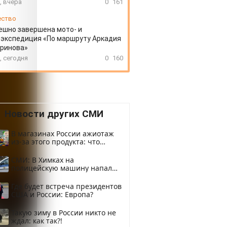
, вчера
0
161
ество
ешно завершена мото- и
экспедиция «По маршруту Аркадия
аринова»
, сегодня
0
160
Новости других СМИ
В магазинах России ажиотаж
из-за этого продукта: что
купить?
СМИ: В Химках на
полицейскую машину напали
и подожгли.
Где будет встреча президентов
США и России: Европа?
Такую зиму в России никто не
ждал: как так?!