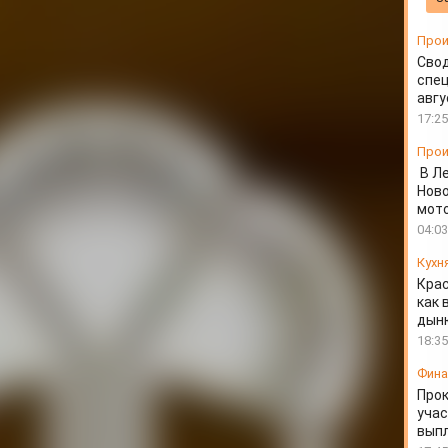
Прои
Свод
спец
авгу
17:25
Прои
В Л
Ново
мот
04:03
Кухн
Крас
как 
дын
18:35
Фин
Прок
учас
вып