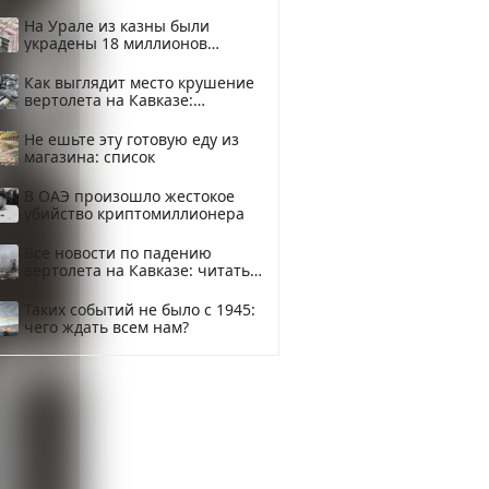
На Урале из казны были
украдены 18 миллионов
рублей
Как выглядит место крушение
вертолета на Кавказе:
смотреть
Не ешьте эту готовую еду из
магазина: список
В ОАЭ произошло жестокое
убийство криптомиллионера
Все новости по падению
вертолета на Кавказе: читать
здесь
Таких событий не было с 1945:
чего ждать всем нам?