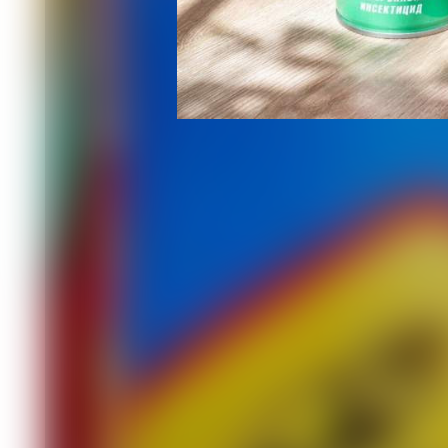
Широко известно, что эксперименты 
медицины, фармакологии и других нау
травят подопытных белых мышей и к
их потенциального влияния на челов
преступления, как трагедия в Красн
эксперименты на животных.
Адвокат Александр Гуртовенко обращ
проведении такого эксперимента, но 
поставлен перед судом. Моделирова
бы разрешить все споры вокруг этого
Сергей СОХРАННЫЙ,
химик.
P. S. Мне лично не очень верится, чт
какое-то новое вредное вещество. Но
забывать, что есть ещё пресловутые
хватает.
Барнаул.
Читайте также
21.06 15:45
Олег с позывным «Красноярск»: «Как
01.06 13:40
Выпускники факультета ненужных в