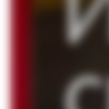
препарат, который использовали в д
вещество, усиливающее отравляющее 
Можно ли понимать это так: баллон д
обычном магазине, оказался фальсиф
вещество?
Следственный комитет подтвердил, ч
смертельных отравлений этим же ве
такого «неправильного» дихлофоса о
Не следует ли приостановить реализ
выяснения всех подробностей?! Прок
внимания, хотя, по-моему, есть все 
завод-изготовитель никак не отреаги
Следующее судебное заседание состо
ждать.
В расследовании этого преступления 
выглядит отравление человека синт
циперметрин и другие пиретроиды, и 
отравлении людей этими веществами 
В фундаментальном труде «Руководс
под редакцией Р. В. Бережного, Я. С. 
подробно описаны отравления очень 
страниц - посвящено этиловому спирт
Это и понятно: страна у нас пьющая,