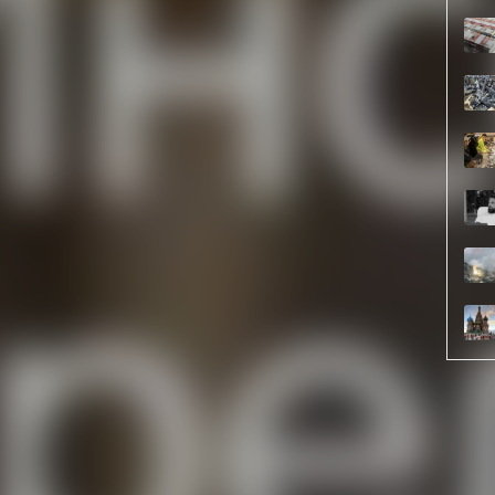
оме, дихлофосом не является. Он содержит другое
действие, которое и могло привести к смерти детей.
ихлофоса с клеймом завода "Сибиар", купленный в
икатом?! Откуда взялось там это загадочное
то в стране были зафиксированы и другие случаи
ществом. Каковы масштабы трагедии и сколько ещё
сталось на прилавках магазинов?
ацию вдруг ставшего подозрительным товара до
уратура почему-то оставила это заявление без
основания для возбуждения уголовного дела. Да и сам
ровал.
ится в июле, а пока остаётся только насторожиться и
есть одна серьёзная проблема: мы плохо знаем, как
етическими пиретроидами. Дихлофос содержит
мы часто видим, как они действуют на насекомых. А об
ничего не известно.
тво по судебно-медицинской экспертизе отравлений»
Смусина и других (М.: Медицина, 1980, 421 страниц)
многими веществами, а больше всего места - 56
у.
 поэтому на разработки методик экспертизы