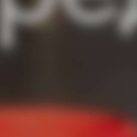
ремени, ни средств. Зато теперь хорошо изучены
 на человека, все симптомы, а также концентрации
анах при разных степенях опьянения и смертельных
ные анализы, и ошибиться с диагностикой теперь
 пиретроидами в этой книге не говорится ни слова! Да
ёлые отравления этими веществами случаются крайне
ти. А смертельных случаев практически нет: во всем
 10 человек! Вот так, дорогие россияне…
о материалов о действии синтетических пиретроидов
лениях. Эти данные очень ценны для понимания того,
асной Сопке.
ся в ветеринарии для обработки скота против
скивают или купают в специальных ваннах. Случаев
и овец при их обработке циперметрином и другими
иретроиды имеют терапевтический индекс больше 10,
ероятны даже при 5-кратном завышении доз. И даже
ции циперметрина в 10 раз не привело к
дозировку дихлофоса всего на 30 процентов: он
адратный метр двумя баллонами аэрозоля,
 метров. И вот за такую «передозировку» теперь