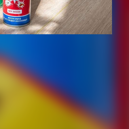
над животными сыграли огромную роль в истории
к. В токсикологических лабораториях регулярно
рыс различными вредными веществами для изучения
ека. Поэтому при расследовании такого сложного
ой Сопке, очень помогли бы специальные следственные
ался в Следственный комитет с ходатайством о
получил отказ. Теперь этот же вопрос может быть
ние отравления дихлофосом на белых мышах помогло
 незаурядного дела.
о уважаемый завод "Сибиар" добавил в свой препарат
 всё это должно быть проверено! Не надо также
 международные террористы, да и своих "умельцев"
ие наши годы…»
ещей