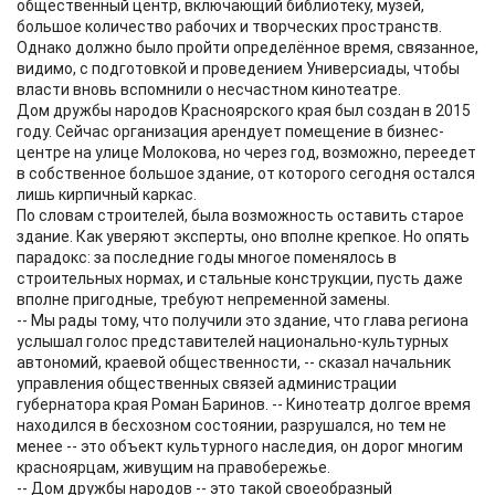
общественный центр, включающий библиотеку, музей,
большое количество рабочих и творческих пространств.
Однако должно было пройти определённое время, связанное,
видимо, с подготовкой и проведением Универсиады, чтобы
власти вновь вспомнили о несчастном кинотеатре.
Дом дружбы народов Красноярского края был создан в 2015
году. Сейчас организация арендует помещение в бизнес-
центре на улице Молокова, но через год, возможно, переедет
в собственное большое здание, от которого сегодня остался
лишь кирпичный каркас.
По словам строителей, была возможность оставить старое
здание. Как уверяют эксперты, оно вполне крепкое. Но опять
парадокс: за последние годы многое поменялось в
строительных нормах, и стальные конструкции, пусть даже
вполне пригодные, требуют непременной замены.
-- Мы рады тому, что получили это здание, что глава региона
услышал голос представителей национально-культурных
автономий, краевой общественности, -- сказал начальник
управления общественных связей администрации
губернатора края Роман Баринов. -- Кинотеатр долгое время
находился в бесхозном состоянии, разрушался, но тем не
менее -- это объект культурного наследия, он дорог многим
красноярцам, живущим на правобережье.
-- Дом дружбы народов -- это такой своеобразный