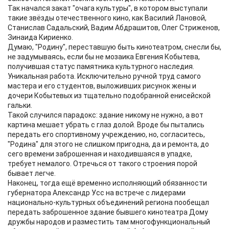
Так начался закат "очага культуры", в котором выступали
такие звёзды отечественного кино, как Василий Лановой,
Станислав Садальский, Вадим Абдрашитов, Олег Стриженов,
Зинаида Кириенко.
Думаю, "Родину", переставшую быть кинотеатром, снесли бы,
не задумываясь, если бы не мозаика Евгения Кобытева,
получившая статус памятника культурного наследия.
Уникальная работа. Исключительно ручной труд самого
мастера и его студентов, выложивших рисунок жены и
дочери Кобытевых из тщательно подобранной енисейской
гальки.
Такой случился парадокс: здание никому не нужно, а вот
картина мешает убрать с глаз долой. Вроде бы пытались
передать его спортивному учреждению, но, согласитесь,
"Родина" для этого не слишком пригодна, да и ремонта, до
сего времени заброшенная и находившаяся в упадке,
требует немалого. Отречься от такого строения порой
бывает легче.
Наконец, тогда ещё временно исполняющий обязанности
губернатора Александр Усс на встрече с лидерами
национально-культурных объединений региона пообещал
передать заброшенное здание бывшего кинотеатра Дому
дружбы народов и разместить там многофункциональный