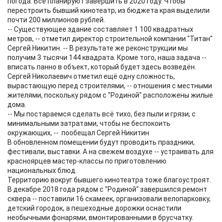
погода. Всё планируют завершить в 2020 году. Чтобы
перестроить бывший кинотеатр, из бюджета края выделили
почти 200 миллионов рублей.
-- Существующее здание составляет 1 100 квадратных
метров, -- отметил директор строительной компании "Титан"
Сергей Никитин. -- В результате же реконструкции мы
получим 3 тысячи 144 квадрата. Кроме того, наша задача --
вписать панно в объект, который будет здесь возведён.
Сергей Николаевич отметил ещё одну сложность,
вырастающую перед строителями, -- отношения с местными
жителями, поскольку рядом с "Родиной" расположены жилые
дома.
-- Мы постараемся сделать всё тихо, без пыли и грязи, с
минимальными затратами, чтобы не беспокоить
окружающих, -- пообещал Сергей Никитин
В обновленном помещении будут проводить праздники,
фестивали, выставки. А на свежем воздухе -- устраивать для
красноярцев мастер-классы по приготовлению
национальных блюд.
Территорию вокруг бывшего кинотеатра тоже благоустроят.
В декабре 2018 года рядом с "Родиной" завершился ремонт
сквера -- поставили 16 скамеек, организовали велопарковку,
детский городок, а пешеходные дорожки оснастили
необычными фонарями, вмонтированными в брусчатку.