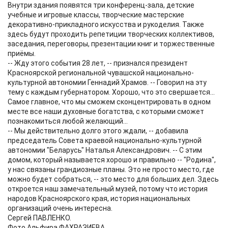
Внутри здания появятся три конференц-зала, детские
учебные и игровые классы, творческие мастерские
декоративно-прикладного искусства и рукоделия. Также
здесь будут проходить репетиции творческих коллективов,
заседания, переговоры, презентации книг и торжественные
приёмы.
-- Жду этого события 28 лет, -- признался президент
Красноярской региональной чувашской национально-
культурной автономии Геннадий Храмов. -- Говорил на эту
тему с каждым губернатором. Хорошо, что это свершается...
Самое главное, что мы сможем сконцентрировать в одном
месте все наши духовные богатства, с которыми сможет
познакомиться любой желающий...
-- Мы действительно долго этого ждали, -- добавила
председатель Совета краевой национально-культурной
автономии "Беларусь" Наталья Александрович. -- С этим
домом, который называется хорошо и правильно -- "Родина",
у нас связаны грандиозные планы. Это не просто место, где
можно будет собраться, -- это место для больших дел. Здесь
откроется наш замечательный музей, потому что история
народов Красноярского края, история национальных
организаций очень интересна.
Сергей ПАВЛЕНКО.
Фото Альфира ФАХРАЗИЕВА.