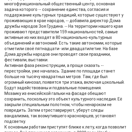
многофункциональный общественный центр, основная
задача которого -- сохранение единства, согласия и
поддержание культурных традиций, которые существуют у
проживающих в крае народов, -- добавила директор Дома
дружбы народов Зоя Грудина. -- На территории нашего края
проживают представители 159 национальностей, самые
активные из них входят в 80 национально-культурных
объединений и автономий. Есть такие автономии, которые
отметили своё пятнадцати- или двадцатилетие. На базе
Дома дружбы народов они проводят свои праздники,
фестивали, выставки.
Активная фаза реконструкции, а проще сказать --
перестройки, уже началась. Здание по площади станет
больше на тысячу квадратных метров. Там, где был
огромный кинозал, появятся три этажа, включая цокольный.
Будут задействованы и подвальные помещения.
Мозаику из енисейской гальки на фасаде обещают
сохранить, поскольку это объект культурного наследия. Её
закрыли специальным полотном, чтобы ненароком не
повредить. Затем отреставрируют, уберут следы
вандализма, так возмутившего красноярцев, установят
подсветку.
К основным работам приступят ближе к лету, когда позволит