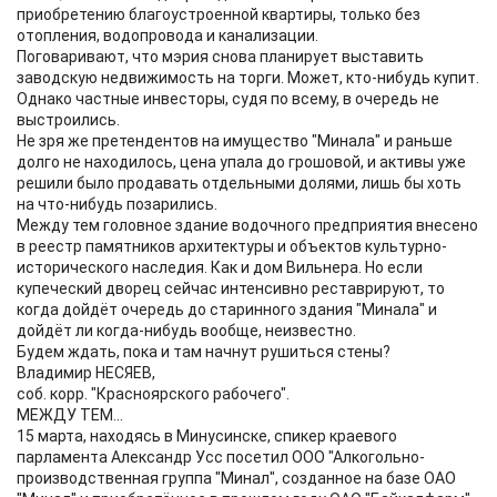
приобретению благоустроенной квартиры, только без
отопления, водопровода и канализации.
Поговаривают, что мэрия снова планирует выставить
заводскую недвижимость на торги. Может, кто-нибудь купит.
Однако частные инвесторы, судя по всему, в очередь не
выстроились.
Не зря же претендентов на имущество "Минала" и раньше
долго не находилось, цена упала до грошовой, и активы уже
решили было продавать отдельными долями, лишь бы хоть
на что-нибудь позарились.
Между тем головное здание водочного предприятия внесено
в реестр памятников архитектуры и объектов культурно-
исторического наследия. Как и дом Вильнера. Но если
купеческий дворец сейчас интенсивно реставрируют, то
когда дойдёт очередь до старинного здания "Минала" и
дойдёт ли когда-нибудь вообще, неизвестно.
Будем ждать, пока и там начнут рушиться стены?
Владимир НЕСЯЕВ,
соб. корр. "Красноярского рабочего".
МЕЖДУ ТЕМ...
15 марта, находясь в Минусинске, спикер краевого
парламента Александр Усс посетил ООО "Алкогольно-
производственная группа "Минал", созданное на базе ОАО