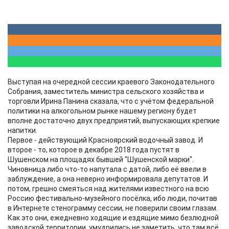
Выступая на очередной сессии краевого Законодательного
Собрания, заместитель министра сельского хозяйства и
торговли Ирина Панина сказала, что с учётом федеральной
политики на алкогольном рынке нашему региону будет
вполне достаточно двух предприятий, выпускающих крепкие
напитки.
Первое - действующий Красноярский водочный завод. И
второе - то, которое в декабре 2018 года пустят в
Шушенском на площадях бывшей "Шушенской марки".
Чиновница либо что-то напутала с датой, либо её ввели в
заблуждение, а она неверно информировала депутатов. И
потом, грешно смеяться над жителями известного на всю
Россию фестивально-музейного посёлка, ибо люди, почитав
в Интернете стенограмму сессии, не поверили своим глазам.
Как это они, ежедневно ходящие и ездящие мимо безлюдной
заводской территории, умудрились не заметить, что там всё