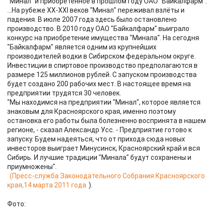
"Минал" и приобретённое в прошлом году ОАО "Байкалфарм".
...На рубеже ХХ-ХХI веков "Минал" переживал взлёты и
падения. В июле 2007 года здесь было остановлено
производство. В 2010 году ОАО "Байкалфарм" выиграло
конкурс на приобретение имущества "Минала". На сегодня
"Байкалфарм" является одним из крупнейших
производителей водки в Сибирском федеральном округе.
Инвестиции в спиртовое производство предполагаются в
размере 125 миллионов рублей. С запуском производства
будет создано 200 рабочих мест. В настоящее время на
предприятии трудятся 30 человек.
"Мы находимся на предприятии "Минал", которое является
знаковым для Красноярского края, именно поэтому
остановка его работы была болезненно воспринята в нашем
регионе, - сказал Александр Усс. - Предприятие готово к
запуску. Будем надеяться, что от прихода сюда новых
инвесторов выиграет Минусинск, Красноярский край и вся
Сибирь. И лучшие традиции "Минала" будут сохранены и
приумножены".
(Пресс-служба Законодательного Собрания Красноярского
края,14 марта 2011 года
).
Фото: