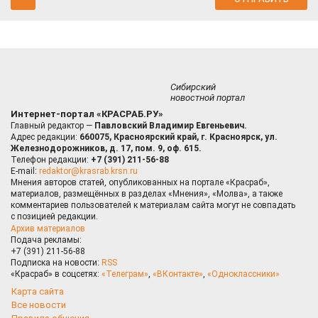
Сибирский
новостной портал
Интернет-портал «КРАСРАБ.РУ»
Главный редактор —
Павловский Владимир Евгеньевич.
Адрес редакции:
660075, Красноярский край, г. Красноярск, ул.
Железнодорожников, д. 17, пом. 9, оф. 615.
Телефон редакции:
+7 (391) 211-56-88
E-mail:
redaktor@krasrab.krsn.ru
Мнения авторов статей, опубликованных на портале «Красраб»,
материалов, размещённых в разделах «Мнения», «Молва», а также
комментариев пользователей к материалам сайта могут не совпадать
с позицией редакции.
Архив материалов
Подача рекламы:
+7 (391) 211-56-88
Подписка на новости:
RSS
«Красраб» в соцсетях:
«Телеграм»
,
«ВКонтакте»
,
«Одноклассники»
Карта сайта
Все новости