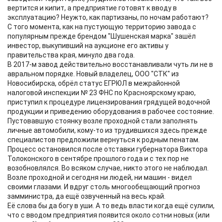
вертится и кипит, а предприятие готовят к вводу в
эксплуатацию? Неужто, как партизаны, по ночам работают?
С того момента, как на пустующую территорию завода с
популярным прежде брендом "Шушенская марка" зашёл
инвестор, выкупивший на аукционе его активы у
правительства края, минуло два года.
В 2017-м завод действительно восстанавливали чуть ли не в
авральном порядке. Новый владелец, ООО "СТК" из
Новосибирска, обрёл статус ЕГРЮЛ в межрайонной
налоговой инспекции № 23 ФНС по Красноярскому краю,
приступил к процедуре лицензирования грядущей водочной
продукции и приведению оборудования в рабочее состояние.
Пустовавшую стоянку возле проходной стали заполнять
личные автомобили, кому-то из трудившихся здесь прежде
специалистов предложили вернуться к родным пенатам.
Процесс остановился после отставки губернатора Виктора
Толоконского в сентябре прошлого года и с тех пор не
возобновлялся. Во всяком случае, никто этого не наблюдал.
Возле проходной и сегодня ни людей, ни машин - видел
своими глазами. И вдруг столь многообещающий прогноз
замминистра, да ещё озвученный на весь край.
Её слова бы да богу в уши. А то ведь власти когда ещё сулили,
что с вводом предприятия появится около сотни новых (или