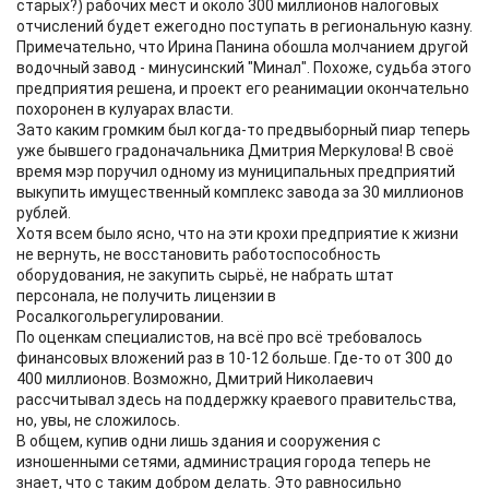
старых?) рабочих мест и около 300 миллионов налоговых
отчислений будет ежегодно поступать в региональную казну.
Примечательно, что Ирина Панина обошла молчанием другой
водочный завод - минусинский "Минал". Похоже, судьба этого
предприятия решена, и проект его реанимации окончательно
похоронен в кулуарах власти.
Зато каким громким был когда-то предвыборный пиар теперь
уже бывшего градоначальника Дмитрия Меркулова! В своё
время мэр поручил одному из муниципальных предприятий
выкупить имущественный комплекс завода за 30 миллионов
рублей.
Хотя всем было ясно, что на эти крохи предприятие к жизни
не вернуть, не восстановить работоспособность
оборудования, не закупить сырьё, не набрать штат
персонала, не получить лицензии в
Росалкогольрегулировании.
По оценкам специалистов, на всё про всё требовалось
финансовых вложений раз в 10-12 больше. Где-то от 300 до
400 миллионов. Возможно, Дмитрий Николаевич
рассчитывал здесь на поддержку краевого правительства,
но, увы, не сложилось.
В общем, купив одни лишь здания и сооружения с
изношенными сетями, администрация города теперь не
знает, что с таким добром делать. Это равносильно