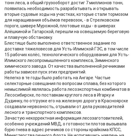
тонн леса, а общий грузооборот достиг 7 миллионов тонн,
появилась необходимость разрабатывать и открывать
вторые судовые ходы на участках, которые стали тормозом
для наращивания объёмов перевозок, - в Стрелковском
пороге, шивере Мурожной, плотовые ходы - в шиверах
Алёшкиной и Татарской, перешли на освещаемую береговую
и плавучую обстановку.
Блестяще было выполнено ответственное задание по
доставке тяжеловесов для Усть-Илимской ГЭС, в том числе
15 рабочих колёс, технологического оборудования для Усть-
Илимского лесопромышленного комплекса, Зиминского
химического завода. От качества выполненной речниками
работы зависел пуск этих предприятий.
Нелегко в те годы было работать на Ангаре. Частые
селекторные совещания по вопросам сплава, без которого
немыслимой являлась работа лесоэкспортных комбинатов в
Лесосибирске, по поставкам круглого леса в Игарку и
Дудинку, по отгрузке его на железную дорогу в Красноярске
создавали нервозность, отрывали от дела руководителей
лесного и транспортного комплексов.
Зачастую некорректная информация лесозаготовителей,
особенно учреждений МВД, о готовности плотов вызывала
бурю гнева в адрес речников со стороны крайкома КПСС,
Министерства речного флота. Не испугавшись навлечь на