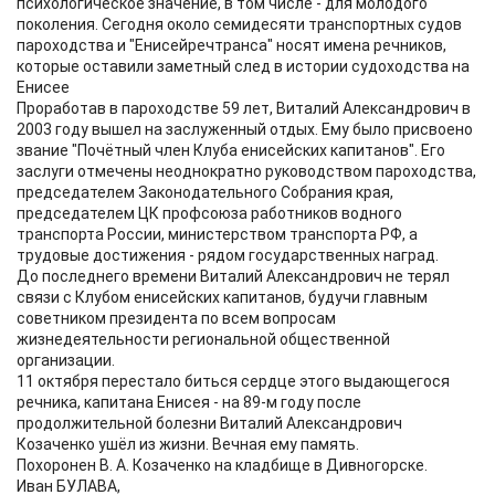
психологическое значение, в том числе - для молодого
поколения. Сегодня около семидесяти транспортных судов
пароходства и "Енисейречтранса" носят имена речников,
которые оставили заметный след в истории судоходства на
Енисее
Проработав в пароходстве 59 лет, Виталий Александрович в
2003 году вышел на заслуженный отдых. Ему было присвоено
звание "Почётный член Клуба енисейских капитанов". Его
заслуги отмечены неоднократно руководством пароходства,
председателем Законодательного Собрания края,
председателем ЦК профсоюза работников водного
транспорта России, министерством транспорта РФ, а
трудовые достижения - рядом государственных наград.
До последнего времени Виталий Александрович не терял
связи с Клубом енисейских капитанов, будучи главным
советником президента по всем вопросам
жизнедеятельности региональной общественной
организации.
11 октября перестало биться сердце этого выдающегося
речника, капитана Енисея - на 89-м году после
продолжительной болезни Виталий Александрович
Козаченко ушёл из жизни. Вечная ему память.
Похоронен В. А. Козаченко на кладбище в Дивногорске.
Иван БУЛАВА,