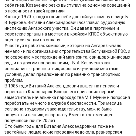
себя гнев, Козаченко резко выступил на одном из совещаний
о порочности такой практики.
В конце 1970-х, подготовив себе достойную замену в лице Б.
В. Буркова, Виталий Александрович возглавил судоходную
инспекцию Ангарского участка. Он давал в партийные и
советские органы на местах и в крайком КПСС объективную
оценку ситуации по сплаву.
Участвуя в работах комиссий, которых на Ангаре бывало
немало - и по организации строительства Богучанской ГЭС, и
по освоению месторождений магнезита, свинцово-цинковых
руд, и по другим направлениям, - В. А. Козаченко как
специалист-транспортник, хорошо изучивший местные
условия, делал предложения по решению транспортных
проблем.
В 1985 году Виталий Александрович вышел на пенсию и
переехал в Красноярск. Вскоре его пригласил первый
заместитель начальника пароходства М. Г. Мунин и попросил
поработать немного в службе безопасности. Три месяца,
согласно трудовому законодательству, можно было
получать и пенсию, и зарплату. Вместо трёх месяцев
получилось почти 20 лет.
Это были годы для Виталия Александровича тоже не
застойные: лоцманские проводки ледокола, ревизорская