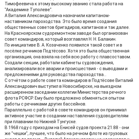
Тимофеевича к этому высокому званию стала работа на
"Академике Туполеве".
А Виталия Александровича назначили капитаном-
наставником пароходства. Это было время создания
общественных советов бригадиров, капитанов и так далее.
На Красноярском судоремонтном заводе был организован
совет командиров, который возглавлял Н. Н. Балакин.
По инициативе В. А. Козаченко появился такой совет и в
посёлке речников Подтёсово. Хотя это была общественная
организация, она взяла на себя всю работу с плавсоставом.
Создали секции, работали кабинеты судовождения,
анализировали все аварии и происшествия - с выводами и
предложениями для руководства пароходства...
С отчётом о работе совета командиров в Подтёсове Виталий
Александрович выступил в Новосибирске, на выездном
расширенном заседании коллегии Министерства речного
флота РСФСР. Ему было предложено обменяться опытом
работы с речниками других бассейнов.
Параллельно с работой в совете командиров он принимал
активное участие в создании наставления судоводителям
при плавании по Нижней Тунгуске.
В 1968 году с приходом на Енисей судов проекта 21.88 - они
же "чешки", лучшее, что было на речном флоте из грузовых