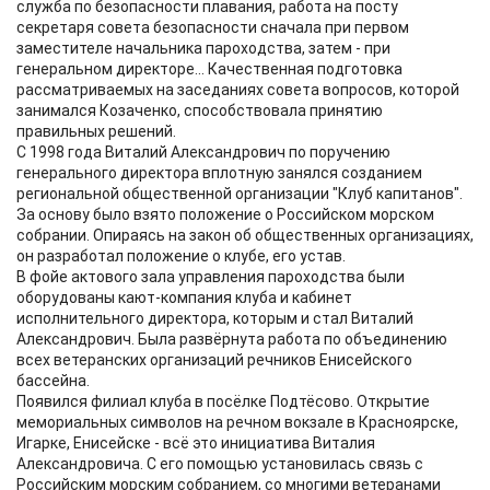
служба по безопасности плавания, работа на посту
секретаря совета безопасности сначала при первом
заместителе начальника пароходства, затем - при
генеральном директоре... Качественная подготовка
рассматриваемых на заседаниях совета вопросов, которой
занимался Козаченко, способствовала принятию
правильных решений.
С 1998 года Виталий Александрович по поручению
генерального директора вплотную занялся созданием
региональной общественной организации "Клуб капитанов".
За основу было взято положение о Российском морском
собрании. Опираясь на закон об общественных организациях,
он разработал положение о клубе, его устав.
В фойе актового зала управления пароходства были
оборудованы кают-компания клуба и кабинет
исполнительного директора, которым и стал Виталий
Александрович. Была развёрнута работа по объединению
всех ветеранских организаций речников Енисейского
бассейна.
Появился филиал клуба в посёлке Подтёсово. Открытие
мемориальных символов на речном вокзале в Красноярске,
Игарке, Енисейске - всё это инициатива Виталия
Александровича. С его помощью установилась связь с
Российским морским собранием, со многими ветеранами