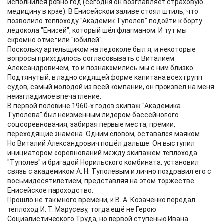
исполнился ровно год (сегодня он возглавляет страховую
медицину в крае). В Енисейском заливе стоял штиль, что
позволило теплоходу "Академик Туполев" подойти к борту
ледокола "Енисей", который шёл флагманом. И тут мы
скромно отметили "юбилей".
Поскольку артельщиком на ледоколе был я, и некоторые
вопросы приходилось согласовывать с Виталием
Александровичем, то и познакомились мы с ним близко.
Подтянутый, в ладно сидящей форме капитана всех групп
судов, самый молодой из всей компании, он произвёл на меня
неизгладимое впечатление.
В первой половине 1960-х годов экипаж "Академика
Туполева" был неизменным лидером бассейнового
соцсоревнования, забирая первые места, премии,
переходящие знамёна. Одним словом, оставался маяком.
Но Виталий Александрович пошёл дальше. Он выступил
инициатором соревнований между экипажем теплохода
"Туполев" и бригадой Норильского комбината, установил
связь с академиком А. Н. Туполевым и лично поздравил его с
восьмидесятилетием, представляя на этом торжестве
Енисейское пароходство.
Прошло не так много времени, и В. А. Козаченко передал
теплоход И. Т. Марусеву, тогда ещё не Герою
Социалистического Труда, но первой ступенью Ивана