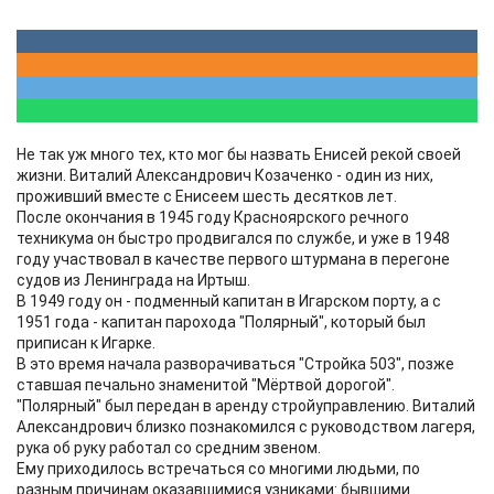
Не так уж много тех, кто мог бы назвать Енисей рекой своей
жизни. Виталий Александрович Козаченко - один из них,
проживший вместе с Енисеем шесть десятков лет.
После окончания в 1945 году Красноярского речного
техникума он быстро продвигался по службе, и уже в 1948
году участвовал в качестве первого штурмана в перегоне
судов из Ленинграда на Иртыш.
В 1949 году он - подменный капитан в Игарском порту, а с
1951 года - капитан парохода "Полярный", который был
приписан к Игарке.
В это время начала разворачиваться "Стройка 503", позже
ставшая печально знаменитой "Мёртвой дорогой".
"Полярный" был передан в аренду стройуправлению. Виталий
Александрович близко познакомился с руководством лагеря,
рука об руку работал со средним звеном.
Ему приходилось встречаться со многими людьми, по
разным причинам оказавшимися узниками: бывшими