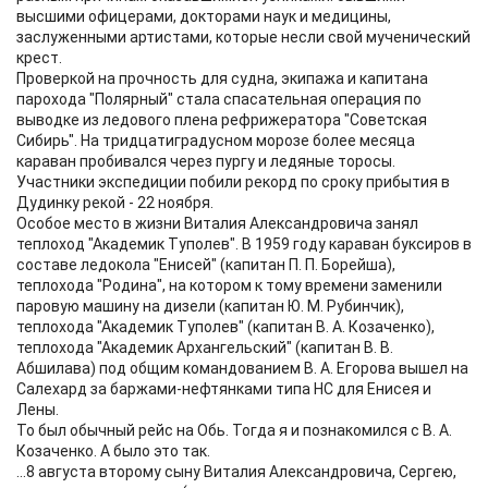
высшими офицерами, докторами наук и медицины,
заслуженными артистами, которые несли свой мученический
крест.
Проверкой на прочность для судна, экипажа и капитана
парохода "Полярный" стала спасательная операция по
выводке из ледового плена рефрижератора "Советская
Сибирь". На тридцатиградусном морозе более месяца
караван пробивался через пургу и ледяные торосы.
Участники экспедиции побили рекорд по сроку прибытия в
Дудинку рекой - 22 ноября.
Особое место в жизни Виталия Александровича занял
теплоход "Академик Туполев". В 1959 году караван буксиров в
составе ледокола "Енисей" (капитан П. П. Борейша),
теплохода "Родина", на котором к тому времени заменили
паровую машину на дизели (капитан Ю. М. Рубинчик),
теплохода "Академик Туполев" (капитан В. А. Козаченко),
теплохода "Академик Архангельский" (капитан В. В.
Абшилава) под общим командованием В. А. Егорова вышел на
Салехард за баржами-нефтянками типа НС для Енисея и
Лены.
То был обычный рейс на Обь. Тогда я и познакомился с В. А.
Козаченко. А было это так.
...8 августа второму сыну Виталия Александровича, Сергею,