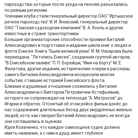
пароходства, которые после ухода на пенсию разъехались
по разным регионам.
Членами клуба стали генеральный директор ОАО "Иртышское
речное пароходство" И. И. Яновский, генеральный директор
ОАО "Томская судоходная компания" В. А. Кноль и другие
известные в стране транспортники.
Большие организаторские способности проявил Виталий
Александрович в подготовке и издании цикла книг о людях и
флоте Енисея. Книга "Были великой реки" И. М. Назарова была
переиздана. "Летопись Енисея", созданная группой авторов,
"В Енисейском заливе" П. П. Борейши, "Имя на борту" М. Е.
Филатова, другие издания, исторические очерки и рассказы
самого Виталия Александровича воскресили многие
события, ставшие историей Енисейского флота.
Близкие и душевные отношения сложились у Виталия
Александровича с Виктором Петровичем Астафьевым,
которого он сопровождал на теплоходе "А. Матросов" до
Игарки и обратно. Отснятый об этом рейсе фильм донёс до
нас содержание длительных бесед двух умудрённых жизнью
людей, хотя, как говорил Виталий Александрович, не всегда
они соглашались в оценках.
Идея Козаченко, что каждое самоходное судно должно
иметь название, а с ним и душу, имеет глубокое