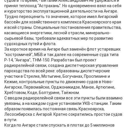
судов в то время, - Виталий Александрович не удержался и
принял теплоход "Астрахань". Но одновременно взял на себя
и кураторство эксплуатационной деятельности на Ангаре.
Трудно переоценить то значение, которое имел Ангарский
бассейн для хозяйственного комплекса Красноярского края
и всей страны. Специальные постановления правительства,
касающиеся энергетики, лесной отрасли, минерально-
сырьевой базы, требовали адекватных мер по развитию
судоходных путей и флота.
За короткое время на Ангаре был заменён флот устаревших
"костромичей", МБВ и так далее на современные суда типа
Р-14, "Ангара", ТНМ-150. Разработан был проект
радиорелейной связи, создана диспетчерская управления
пароходства по всей реке: образованы диспетчерские
участки в Стрелке, Мотыгине, Богучанах, Проспихине и
Кежме, контрольные пункты по движению судов в Ново-
Ангарске, Первомайске, Орджоникидзе, Манзе, Артюгине,
Хребтовом, Коде, Болтурине, Таёжном.
С вводом радиорелейной связи все эти пункты были взаимно
увязаны, а на каждом судне установили УКВ-станции. Таким
образом появилась постоянная связь Красноярска,
Лесосибирска с Ангарой. Кратно сократились простои судов
в пути.
Когда по Ангаре стали спускать в плотах до 5 миллионов