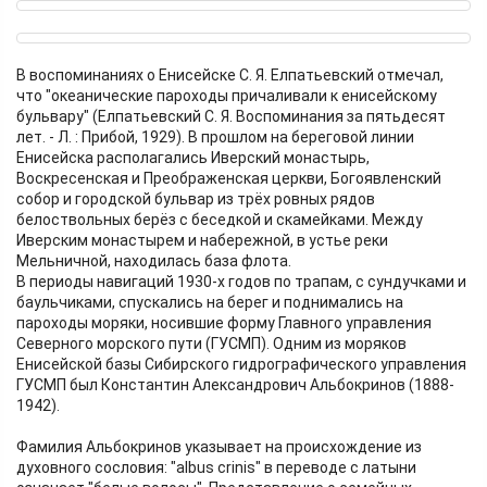
В воспоминаниях о Енисейске С. Я. Елпатьевский отмечал,
что "океанические пароходы причаливали к енисейскому
бульвару" (Елпатьевский С. Я. Воспоминания за пятьдесят
лет. - Л. : Прибой, 1929). В прошлом на береговой линии
Енисейска располагались Иверский монастырь,
Воскресенская и Преображенская церкви, Богоявленский
собор и городской бульвар из трёх ровных рядов
белоствольных берёз с беседкой и скамейками. Между
Иверским монастырем и набережной, в устье реки
Мельничной, находилась база флота.
В периоды навигаций 1930-х годов по трапам, с сундучками и
баульчиками, спускались на берег и поднимались на
пароходы моряки, носившие форму Главного управления
Северного морского пути (ГУСМП). Одним из моряков
Енисейской базы Сибирского гидрографического управления
ГУСМП был Константин Александрович Альбокринов (1888-
1942).
Фамилия Альбокринов указывает на происхождение из
духовного сословия: "albus crinis" в переводе с латыни