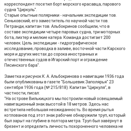
корреспондент посетил борт морского красавца, парового
судна "Циркуль".
Старые опытные полярники - начальник экспедиции тов.
Сеньковский, его заместитель по научной части тов.
Петранди, капитан тов. Альбокринов сообщили, что в
составе экспедиции четыре паровых судна, три моторных
бота, лихтер и мелкие катера. Команда достигает 200
человек. Цель экспедиции - гидрографическое
исследование, проводка в заливе, восточной части Карского
моря и других местах до сорока иностранных и
отечественных судов в Игарский порт и ограждение
Пясинского бара".
Заметка и рисунок К. А. Альбокринова о навигации 1936 года
были опубликованы в газете "Большевик Заполярья" 23
сентября 1936 года (№ 215/818). Капитан "Циркуля", в
частности, писал:
"На острове Вилькицкого мы построили новый освещаемый
навигационный знак высотой в 18 метров. Здесь нас
встретила небольшая неожиданность. Во время рытья
котлованов под этот знак рабочие обнаружили труп, который
был зарыт на глубине в полтора метра. Труп был завёрнут в
брезент и определить личность похороненного человека не