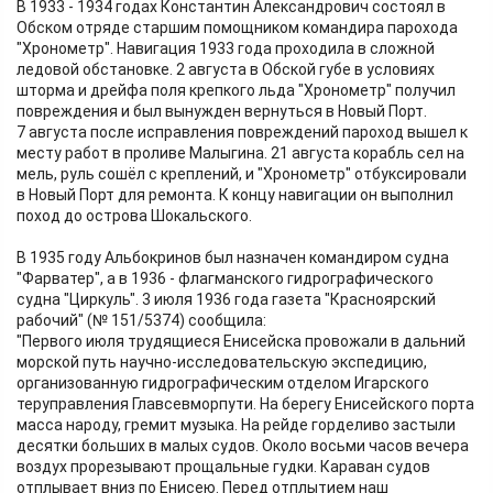
В 1933 - 1934 годах Константин Александрович состоял в
Обском отряде старшим помощником командира парохода
"Хронометр". Навигация 1933 года проходила в сложной
ледовой обстановке. 2 августа в Обской губе в условиях
шторма и дрейфа поля крепкого льда "Хронометр" получил
повреждения и был вынужден вернуться в Новый Порт.
7 августа после исправления повреждений пароход вышел к
месту работ в проливе Малыгина. 21 августа корабль сел на
мель, руль сошёл с креплений, и "Хронометр" отбуксировали
в Новый Порт для ремонта. К концу навигации он выполнил
поход до острова Шокальского.
В 1935 году Альбокринов был назначен командиром судна
"Фарватер", а в 1936 - флагманского гидрографического
судна "Циркуль". 3 июля 1936 года газета "Красноярский
рабочий" (№ 151/5374) сообщила:
"Первого июля трудящиеся Енисейска провожали в дальний
морской путь научно-исследовательскую экспедицию,
организованную гидрографическим отделом Игарского
теруправления Главсевморпути. На берегу Енисейского порта
масса народу, гремит музыка. На рейде горделиво застыли
десятки больших в малых судов. Около восьми часов вечера
воздух прорезывают прощальные гудки. Караван судов
отплывает вниз по Енисею. Перед отплытием наш