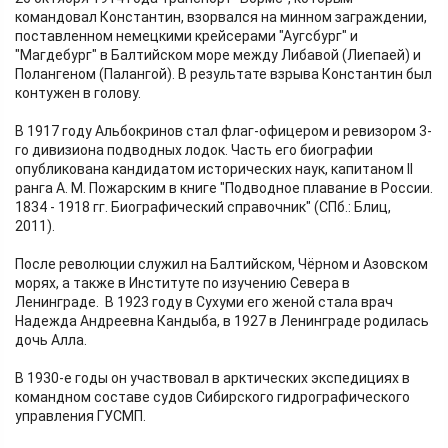
командовал Константин, взорвался на минном заграждении,
поставленном немецкими крейсерами "Аугсбург" и
"Магдебург" в Балтийском море между Либавой (Лиепаей) и
Полангеном (Палангой). В результате взрыва Константин был
контужен в голову.
В 1917 году Альбокринов стал флаг-офицером и ревизором 3-
го дивизиона подводных лодок. Часть его биографии
опубликована кандидатом исторических наук, капитаном II
ранга А. М. Пожарским в книге "Подводное плавание в России.
1834 - 1918 гг. Биографический справочник" (СПб.: Блиц,
2011).
После революции служил на Балтийском, Чёрном и Азовском
морях, а также в Институте по изучению Севера в
Ленинграде. В 1923 году в Сухуми его женой стала врач
Надежда Андреевна Кандыба, в 1927 в Ленинграде родилась
дочь Алла.
В 1930-е годы он участвовал в арктических экспедициях в
командном составе судов Сибирского гидрографического
управления ГУСМП.