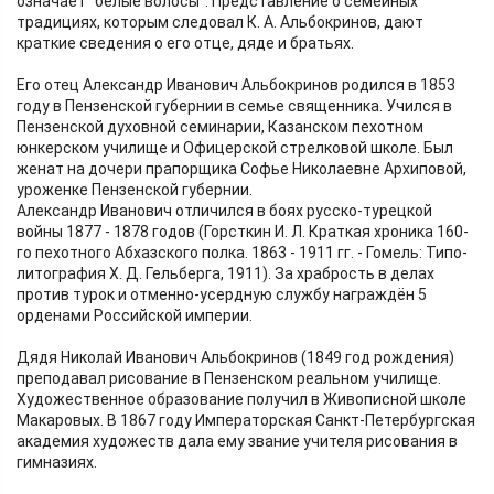
означает "белые волосы". Представление о семейных
традициях, которым следовал К. А. Альбокринов, дают
краткие сведения о его отце, дяде и братьях.
Его отец Александр Иванович Альбокринов родился в 1853
году в Пензенской губернии в семье священника. Учился в
Пензенской духовной семинарии, Казанском пехотном
юнкерском училище и Офицерской стрелковой школе. Был
женат на дочери прапорщика Софье Николаевне Архиповой,
уроженке Пензенской губернии.
Александр Иванович отличился в боях русско-турецкой
войны 1877 - 1878 годов (Горсткин И. Л. Краткая хроника 160-
го пехотного Абхазского полка. 1863 - 1911 гг. - Гомель: Типо-
литография Х. Д. Гельберга, 1911). За храбрость в делах
против турок и отменно-усердную службу награждён 5
орденами Российской империи.
Дядя Николай Иванович Альбокринов (1849 год рождения)
преподавал рисование в Пензенском реальном училище.
Художественное образование получил в Живописной школе
Макаровых. В 1867 году Императорская Санкт-Петербургская
академия художеств дала ему звание учителя рисования в
гимназиях.