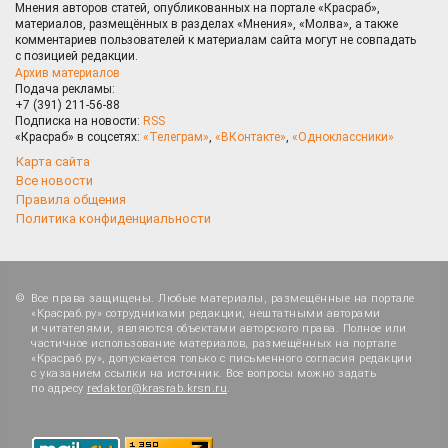
Мнения авторов статей, опубликованных на портале «Красраб»,
материалов, размещённых в разделах «Мнения», «Молва», а также
комментариев пользователей к материалам сайта могут не совпадать
с позицией редакции.
Архив материалов
Подача рекламы:
+7 (391) 211-56-88
Подписка на новости:
RSS
«Красраб» в соцсетях:
«Телеграм»
,
«ВКонтакте»
,
«Одноклассники»
Карта сайта
Все новости
Правила общения
Политика конфиденциальности
Все права защищены. Любые материалы, размещённые на портале
«Красраб.ру» сотрудниками редакции, нештатными авторами
и читателями, являются объектами авторского права. Полное или
частичное использование материалов, размещённых на портале
«Красраб.ру», допускается только с письменного согласия редакции
с указанием ссылки на источник. Все вопросы можно задать
по адресу
redaktor@krasrab.krsn.ru
.