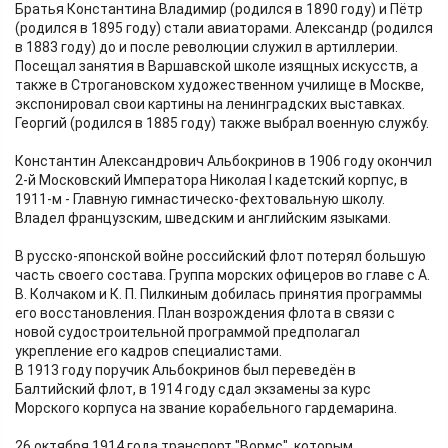
Братья Константина Владимир (родился в 1890 году) и Пётр
(родился в 1895 году) стали авиаторами. Александр (родился
в 1883 году) до и после революции служил в артиллерии.
Посещал занятия в Варшавской школе изящных искусств, а
также в Строгановском художественном училище в Москве,
экспонировал свои картины на ленинградских выставках.
Георгий (родился в 1885 году) также выбрал военную службу.
Константин Александрович Альбокринов в 1906 году окончил
2-й Московский Императора Николая I кадетский корпус, в
1911-м - Главную гимнастическо-фехтовальную школу.
Владел французским, шведским и английским языками.
В русско-японской войне российский флот потерял большую
часть своего состава. Группа морских офицеров во главе с А.
В. Колчаком и К. П. Пилкиным добилась принятия программы
его восстановления. План возрождения флота в связи с
новой судостроительной программой предполагал
укрепление его кадров специалистами.
В 1913 году поручик Альбокринов был переведён в
Балтийский флот, в 1914 году сдал экзамены за курс
Морского корпуса на звание корабельного гардемарина.
26 октября 1914 года транспорт "Вормс", которым