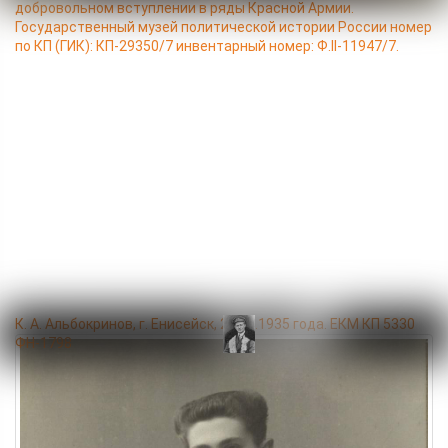
добровольном вступлении в ряды Красной Армии.
Государственный музей политической истории России номер
по КП (ГИК): КП-29350/7 инвентарный номер: Ф.II-11947/7.
К. А. Альбокринов, г. Енисейск, 25.10.1935 года. ЕКМ КП 5330
ФН-1798