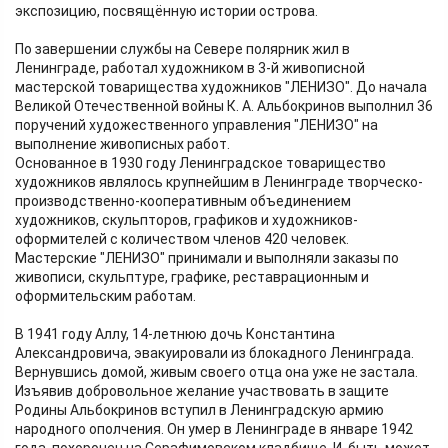
экспозицию, посвящённую истории острова.
По завершении службы на Севере полярник жил в
Ленинграде, работал художником в 3-й живописной
мастерской товарищества художников "ЛЕНИЗО". До начала
Великой Отечественной войны К. А. Альбокринов выполнил 36
поручений художественного управления "ЛЕНИЗО" на
выполнение живописных работ.
Основанное в 1930 году Ленинградское товарищество
художников являлось крупнейшим в Ленинграде творческо-
производственно-кооперативным объединением
художников, скульпторов, графиков и художников-
оформителей с количеством членов 420 человек.
Мастерские "ЛЕНИЗО" принимали и выполняли заказы по
живописи, скульптуре, графике, реставрационным и
оформительским работам.
В 1941 году Аллу, 14-летнюю дочь Константина
Александровича, эвакуировали из блокадного Ленинграда.
Вернувшись домой, живым своего отца она уже не застала.
Изъявив добровольное желание участвовать в защите
Родины Альбокринов вступил в Ленинградскую армию
народного ополчения. Он умер в Ленинграде в январе 1942
года, похоронен на Серафимовском кладбище. И, быть может,