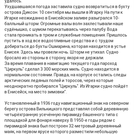
удалось.
Ухудшавшаяся погода заставила судно возвратиться в бухту
острова Диксон. 10 сентября мы вышли в Игарку. На пути к
Игарке неожиданно в Енисейском заливе разыгрался 10-
балльный шторм. Огромные валы волн захлестывали наше
судёнышко, с шумом перекатываясь через палубу. Вода
стала проникать в трюм и служебные помещения. Пришлось
пустить в ход все водоотливные средства и с трудом
добираться до бухты Ошмарина, которая находится в устье
Енисея. Здесь мы провели ночь. Шторм не утихал. Судно
бросало из стороны в сторону, якоря не держали.
За время плавания в навигацию текущего года пароход
"Циркуль" сделал 3 300 морских миль. Судно находится в
нормальном состоянии. Правда, на корпусе остались следы
арктических ледяных полей и торосов, через которые
неоднократно пробирался "Циркуль". Из Игарки судно пойдёт
в Енисейск, на место зимовки".
Установленный в 1936 году навигационный знак на северном
берегу острова Вилькицкого представлял собой деревянную
четырёхгранную усечённую пирамиду башенного типа с
площадкой для фонаря наверху. В 1950-е годы рядом с
пирамидой знака был построен 32-метровый деревянный
маяк, на первом ярусе которого разместили небольшую