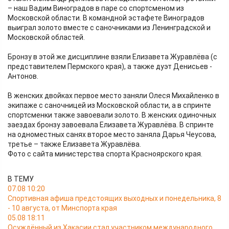
– наш Вадим Виноградов в паре со спортсменом из
Московской области. В командной эстафете Виноградов
выиграл золото вместе с саночниками из Ленинградской и
Московской областей.
Бронзу в этой же дисциплине взяли Елизавета Журавлёва (с
представителем Пермского края), а также дуэт Денисьев -
Антонов.
В женских двойках первое место заняли Олеся Михайленко в
экипаже с саночницей из Московской области, а в спринте
спортсменки также завоевали золото. В женских одиночных
заездах бронзу завоевала Елизавета Журавлёва. В спринте
на одноместных санях второе место заняла Дарья Чеусова,
третье – также Елизавета Журавлёва.
Фото с сайта министерства спорта Красноярского края.
В ТЕМУ
07.08 10:20
Спортивная афиша предстоящих выходных и понедельника, 8
- 10 августа, от Минспорта края
05.08 18:11
Осуждённый из Хакасии стал участником международного