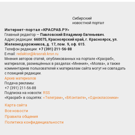
Сибирский
новостной портал
Интернет-портал «КРАСРАБ.РУ»
Главный редактор —
Павловский Владимир Евгеньевич.
Адрес редакции:
660075, Красноярский край, г. Красноярск, ул.
Железнодорожников, д. 17, пом. 9, оф. 615.
Телефон редакции:
+7 (391) 211-56-88
E-mail:
redaktor@krasrab.krsn.ru
Мнения авторов статей, опубликованных на портале «Красраб»,
материалов, размещённых в разделах «Мнения», «Молва», а также
комментариев пользователей к материалам сайта могут не совпадать
с позицией редакции.
Архив материалов
Подача рекламы:
+7 (391) 211-56-88
Подписка на новости:
RSS
«Красраб» в соцсетях:
«Телеграм»
,
«ВКонтакте»
,
«Одноклассники»
Карта сайта
Все новости
Правила общения
Политика конфиденциальности