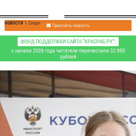
НОВОСТИ
\
Спорт
Прислать новость
ФОНД ПОДДЕРЖКИ САЙТА "КРАСРАБ.РУ":
с начала 2026 года читатели перечислили 32 800
рублей
Красноярские
саночники –
победители и призёры
Кубка России