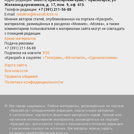
Железнодорожников, д. 17, пом. 9, оф. 615.
Телефон редакции:
+7 (391) 211-56-88
E-mail:
redaktor@krasrab.krsn.ru
Мнения авторов статей, опубликованных на портале «Красраб»,
материалов, размещённых в разделах «Мнения», «Молва», а также
комментариев пользователей к материалам сайта могут не совпадать
с позицией редакции.
Архив материалов
Подача рекламы:
+7 (391) 211-56-88
Подписка на новости:
RSS
«Красраб» в соцсетях:
«Телеграм»
,
«ВКонтакте»
,
«Одноклассники»
Карта сайта
Все новости
Правила общения
Политика конфиденциальности
Все права защищены. Любые материалы, размещённые на портале
«Красраб.ру» сотрудниками редакции, нештатными авторами
и читателями, являются объектами авторского права. Полное или
частичное использование материалов, размещённых на портале
«Красраб.ру», допускается только с письменного согласия редакции
с указанием ссылки на источник. Все вопросы можно задать
по адресу
redaktor@krasrab.krsn.ru
.