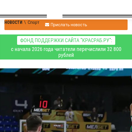
НОВОСТИ
\
Спорт
Прислать новость
ФОНД ПОДДЕРЖКИ САЙТА "КРАСРАБ.РУ":
с начала 2026 года читатели перечислили 32 800
рублей
Баскетболисты
«Енисея» неудачно
стартовали в новом
сезоне Единой лиги