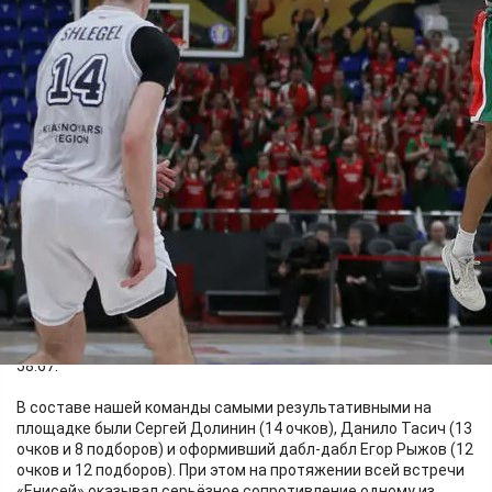
Спорт
03.10.2025 14:00
553
Фото:
БК «Локомотив-Кубань»
В первом матче красноярская команда на выезде играла с
краснодарским коллективом «Локомотив-Кубань». В упорном
противостоянии сибиряки уступили южанам всего 9 очков –
58:67.
В составе нашей команды самыми результативными на
площадке были Сергей Долинин (14 очков), Данило Тасич (13
очков и 8 подборов) и оформивший дабл-дабл Егор Рыжов (12
очков и 12 подборов). При этом на протяжении всей встречи
«Енисей» оказывал серьёзное сопротивление одному из