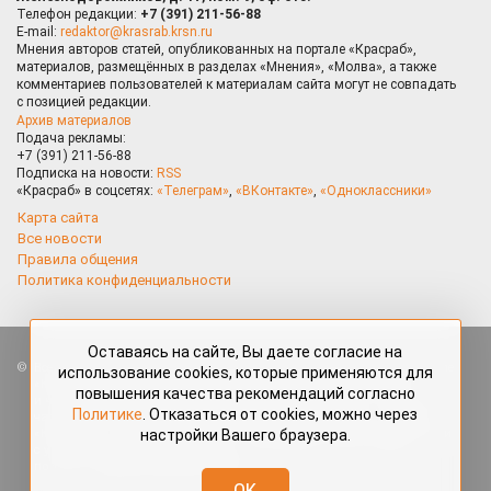
Телефон редакции:
+7 (391) 211-56-88
E-mail:
redaktor@krasrab.krsn.ru
Мнения авторов статей, опубликованных на портале «Красраб»,
материалов, размещённых в разделах «Мнения», «Молва», а также
комментариев пользователей к материалам сайта могут не совпадать
с позицией редакции.
Архив материалов
Подача рекламы:
+7 (391) 211-56-88
Подписка на новости:
RSS
«Красраб» в соцсетях:
«Телеграм»
,
«ВКонтакте»
,
«Одноклассники»
Карта сайта
Все новости
Правила общения
Политика конфиденциальности
Оставаясь на сайте, Вы даете согласие на
Все права защищены. Любые материалы, размещённые на портале
использование cookies, которые применяются для
«Красраб.ру» сотрудниками редакции, нештатными авторами
повышения качества рекомендаций согласно
и читателями, являются объектами авторского права. Полное или
Политике
. Отказаться от cookies, можно через
частичное использование материалов, размещённых на портале
настройки Вашего браузера.
«Красраб.ру», допускается только с письменного согласия редакции
с указанием ссылки на источник. Все вопросы можно задать
по адресу
redaktor@krasrab.krsn.ru
.
OK