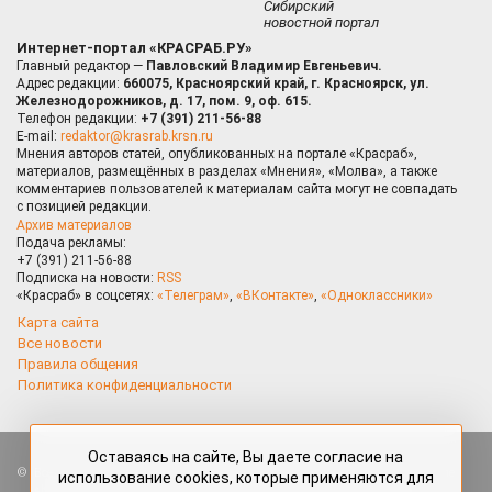
Сибирский
новостной портал
Интернет-портал «КРАСРАБ.РУ»
Главный редактор —
Павловский Владимир Евгеньевич.
Адрес редакции:
660075, Красноярский край, г. Красноярск, ул.
Железнодорожников, д. 17, пом. 9, оф. 615.
Телефон редакции:
+7 (391) 211-56-88
E-mail:
redaktor@krasrab.krsn.ru
Мнения авторов статей, опубликованных на портале «Красраб»,
материалов, размещённых в разделах «Мнения», «Молва», а также
комментариев пользователей к материалам сайта могут не совпадать
с позицией редакции.
Архив материалов
Подача рекламы:
+7 (391) 211-56-88
Подписка на новости:
RSS
«Красраб» в соцсетях:
«Телеграм»
,
«ВКонтакте»
,
«Одноклассники»
Карта сайта
Все новости
Правила общения
Политика конфиденциальности
Оставаясь на сайте, Вы даете согласие на
Все права защищены. Любые материалы, размещённые на портале
использование cookies, которые применяются для
«Красраб.ру» сотрудниками редакции, нештатными авторами