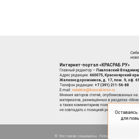
Сиб
ново
Интернет-портал «КРАСРАБ.РУ»
Главный редактор —
Павловский Владимир
Адрес редакции:
660075, Красноярский край
Железнодорожников, д. 17, пом. 9, оф. 6
Телефон редакции:
+7 (391) 211-56-88
E-mail:
redaktor@krasrab.krsn.ru
Мнения авторов статей, опубликованных на 
материалов, размещённых в разделах «Мнен
а также комментариев пользователей к мате
не совпадать с позицией редакции.
Оставаясь 
для пов
Все права защищены. Любые материалы, ра