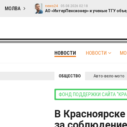
news24
05.08.2026 02:18
МОЛВА
АО «ИнтерПенсионер» и ученые ТГУ объе
Гость
editnews
03.08.2026 12:36
01.08.2026 02:
Прошу прощения
Опрос: 47% респонде
id314306805
31.07.2026 21:54
Житель Сирии рассказал о преследованиях хри
id314306805
28.07.2026 14:20
На фестивале современного искусства появила
id314306805
НОВОСТИ
НОВОСТИ
МО
27.07.2026 18:32
Россиян приглашают попасть в фильм со свои
id314306805
24.07.2026 15:26
SanMinor: «Антиутопический рэп для меня - это 
news24
22.07.2026 23:43
ОБЩЕСТВО
Авто-вело-мото
«Ростовские термы» разогревают продажи квар
editnews
20.07.2026 20:05
«Счастье в мелочах»: 46% россиян пересмотрел
news24
19.07.2026 02:02
ФОНД ПОДДЕРЖКИ САЙТА "КРАС
«НИЖФАРМ» и РГНКЦ им. Н. И. Пирогова совмес
editnews
16.07.2026 17:44
Где найти бензин в 2026 году и не залить нека
В Красноярске
за соблюдени