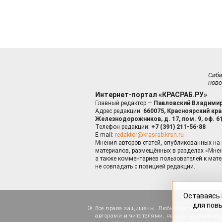
Сиб
ново
Интернет-портал «КРАСРАБ.РУ»
Главный редактор —
Павловский Владимир
Адрес редакции:
660075, Красноярский край
Железнодорожников, д. 17, пом. 9, оф. 6
Телефон редакции:
+7 (391) 211-56-88
E-mail:
redaktor@krasrab.krsn.ru
Мнения авторов статей, опубликованных на 
материалов, размещённых в разделах «Мнен
а также комментариев пользователей к мате
не совпадать с позицией редакции.
Оставаясь 
для пов
Все права защищены. Любые материалы, ра
авторами и читателями, являются объектами