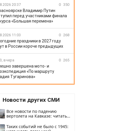
8.2026 20:37
0
350
расноярске Владимир Путин
тупил перед участниками финала
курса «Большая перемена»
8.2026 11:03
0
268
огодние праздники в 2027 году
ут в России короче предыдущих
3, вчера
0
265
пешно завершена мото- и
оэкспедиция «По маршруту
адия Тугаринова»
Новости других СМИ
Все новости по падению
вертолета на Кавказе: читать
здесь
Таких событий не было с 1945: