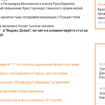
о Патриарха Московского и всея Руси Кирилла
Прои
ый священник Христорождественского храма иерей
Крас
пред
и архипастырь поздравил верующих с Рождеством
пре
20:11
 молились более тысячи человек.
"
в "Яндекс Дзене", читайте и комментируйте статьи
й!
02.0
онии № 17 состоялась церемония бракосочетания
Се
Ден
брать ограждение и открыть доступ к реке
Рос
педиция «По маршруту Аркадия Тугаринова»
04.0
ии вручили пожарным иконы
Бл
Хак
ом центре в июле родились 412 детей