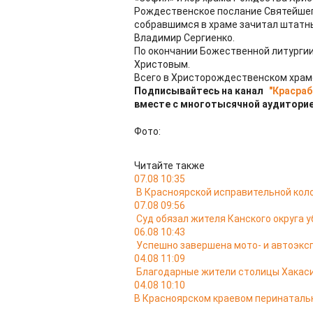
Рождественское послание Святейшег
собравшимся в храме зачитал штатн
Владимир Сергиенко.
По окончании Божественной литурги
Христовым.
Всего в Христорождественском храме
Подписывайтесь на канал
"Красраб
вместе с многотысячной аудиторие
Фото:
Читайте также
07.08 10:35
В Красноярской исправительной кол
07.08 09:56
Суд обязал жителя Канского округа у
06.08 10:43
Успешно завершена мото- и автоэкс
04.08 11:09
Благодарные жители столицы Хакас
04.08 10:10
В Красноярском краевом перинатальн