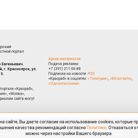
ирский
стной портал
Архив материалов
Подача рекламы:
 Евгеньевич.
+7 (391) 211-56-88
, г. Красноярск, ул.
Подписка на новости:
RSS
15.
«Красраб» в соцсетях:
«Телеграм»
,
«ВКонтакте»
,
«Одноклассники»
портале «Красраб»,
ия», «Молва»,
риалам сайта могут
на сайте, Вы даете согласие на использование cookies, которые 
ышения качества рекомендаций согласно
Политике
. Отказаться от
можно через настройки Вашего браузера.
змещённые на портале «Красраб.ру» сотрудниками редакции, нештатными
OK
 авторского права. Полное или частичное использование материалов,