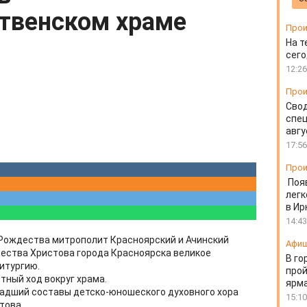
твенском храме
Прои
На т
сего
12:26
Прои
Свод
спец
авгу
17:56
Прои
Поя
легк
в Ир
14:43
е Рождества митрополит Красноярский и Ачинский
Афи
ества Христова города Красноярска великое
В го
итургию.
прой
тный ход вокруг храма.
ярм
ладший составы детско-юношеского духовного хора
15:10
това.