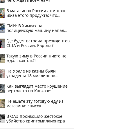
чего ждать всем нам?
В магазинах России ажиотаж
из-за этого продукта: что
купить?
СМИ: В Химках на
полицейскую машину напали
и подожгли.
Где будет встреча президентов
США и России: Европа?
Такую зиму в России никто не
ждал: как так?!
На Урале из казны были
украдены 18 миллионов
рублей
Как выглядит место крушение
вертолета на Кавказе:
смотреть
Не ешьте эту готовую еду из
магазина: список
В ОАЭ произошло жестокое
убийство криптомиллионера