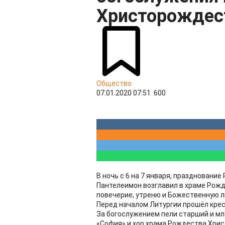
Христорождес
Общество
07.01.2020 07:51
600
В ночь с 6 на 7 января, праздновани
Пантелеимон возглавил в храме Рожд
повечерие, утреню и Божественную л
Перед началом Литургии прошёл крес
За богослужением пели старший и м
«София» и хор храма Рождества Хрис