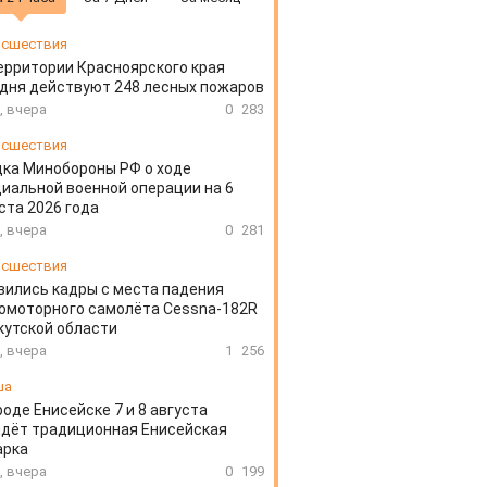
сшествия
ерритории Красноярского края
дня действуют 248 лесных пожаров
, вчера
0
283
сшествия
ка Минобороны РФ о ходе
иальной военной операции на 6
ста 2026 года
, вчера
0
281
сшествия
вились кадры с места падения
омоторного самолёта Cessna-182R
кутской области
, вчера
1
256
ша
роде Енисейске 7 и 8 августа
дёт традиционная Енисейская
арка
, вчера
0
199