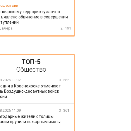
сшествия
ноярскому террористу заочно
ъявлено обвинение в совершении
ступлений
, вчера
2
191
ТОП-5
Общество
8.2026 11:32
0
565
годня в Красноярске отмечают
ь Воздушно-десантных войск
сии
8.2026 11:09
0
361
агодарные жители столицы
асии вручили пожарным иконы