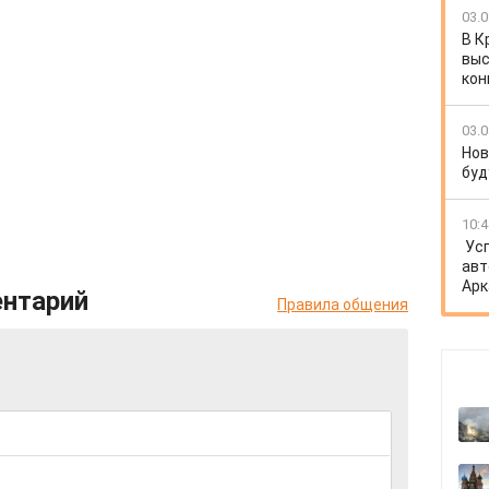
03.0
В К
выс
кон
03.0
Нов
буд
10:4
Ус
авт
Арк
ентарий
Правила общения