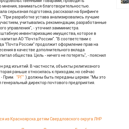
продовольственными товарами, проводить
о мнения, заниматься благотворительностью.
ла серьезная подготовка, рассказал на брифинге
. "При разработке устава анализировались лучшие
сучастием, учитывались рекомендации, разработанные
го управления", - уточнил замминистра.
асштабную инвентаризацию имущества, которое в
 капитал АО "Почта России". "В соответствии с
ода "Почта России" продолжит оформление прав на
есения в качестве дополнительного вклада
итал общества. Цель - ничего не потерять", - пояснил
н ряд изъятий. В частности, объекты религиозного
торая раньше относилась к приходам, но сейчас
 - Прим.
"РГ"
) должны быть переданы церкви. "Мы это
ил генеральный директор почтового предприятия.
я из Красноярска детям Свердловского округа ЛНР