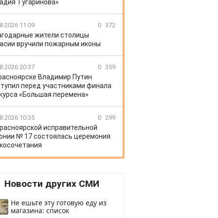
адия Тугаринова»
8.2026 11:09
0
372
агодарные жители столицы
асии вручили пожарным иконы
8.2026 20:37
0
359
расноярске Владимир Путин
тупил перед участниками финала
курса «Большая перемена»
8.2026 10:35
0
299
Красноярской исправительной
онии № 17 состоялась церемония
косочетания
Новости других СМИ
Не ешьте эту готовую еду из
магазина: список