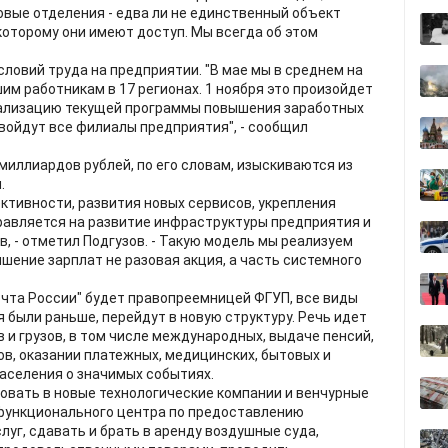
овые отделения - едва ли не единственный объект
которому они имеют доступ. Мы всегда об этом
ловий труда на предприятии. "В мае мы в среднем на
м работникам в 17 регионах. 1 ноября это произойдет
еализацию текущей программы повышения заработных
е войдут все филиалы предприятия", - сообщил
миллиардов рублей, по его словам, изыскиваются из
.
ктивности, развития новых сервисов, укрепления
равляется на развитие инфраструктуры предприятия и
, - отметил Подгузов. - Такую модель мы реализуем
шение зарплат не разовая акция, а часть системного
чта России" будет правопреемницей ФГУП, все виды
 были раньше, перейдут в новую структуру. Речь идет
 и грузов, в том числе международных, выдаче пенсий,
в, оказании платежных, медицинских, бытовых и
аселения о значимых событиях.
овать в новые технологические компании и венчурные
офункционального центра по предоставлению
уг, сдавать и брать в аренду воздушные суда,