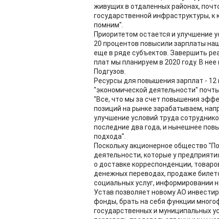
живущих в отдаленных районах, почт
государственной инфраструктуры, к 
помним".
Приоритетом остается и улучшение ус
20 процентов повысили зарплаты наши
еще в ряде субъектов. Завершить р
плат мы планируем в 2020 году. В не
Подгузов.
Ресурсы для повышения зарплат - 12 
"экономической деятельности" почты
"Все, что мы за счет повышения эффе
позиций на рынке зарабатываем, нап
улучшение условий труда сотрудников
последние два года, и нынешнее повы
подхода".
Поскольку акционерное общество "По
деятельности, которые у предприятия
о доставке корреспонденции, товаров
денежных переводах, продаже билето
социальных услуг, информировании н
Устав позволяет новому АО инвестир
фонды, брать на себя функции мног
государственных и муниципальных усл