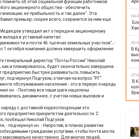
Арк
но помнить об этой социальной функции работников
юбого акционерного общества - обеспечить
анизации, ее прибыльность и так далее". Эта
04.0
авил премьер, скорее всего, сохранится за ним еще
Бл
Хак
едведев утвердил акт о передаче акционерному
 вклада в уставный капитал.
движимости и почти 46 тысячах земельных участков", -
03.0
До 1 октября компания должна завершить оформление
В К
выс
кон
е генеральный директор "Почты России" Николай
, как и планировалось, будет окончательно завершена
ит предприятию быстрее развиваться, повысить
07.0
г, подчеркнул Подгузов, отвечая на вопрос "РГ".
В 
гменте обслуживания населения - это в первую очередь
кол
нил он. - Поэтому все наши шаги нацелены
бра
звивалась динамичнее, с учетом новых вызовов и
о наряду с доставкой корреспонденции это
ого предприятия приоритетом деятельности. С
я, пообещал Николай Подгузов.
, - подчеркнул он. - Напротив, в планах развитие
необходимыми гражданам услугами, чтобы почта могла
 максимально качественно. Для многих людей,