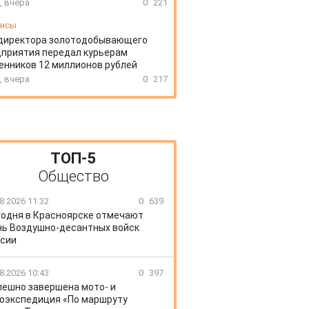
, вчера
0
221
ансы
директора золотодобывающего
приятия передал курьерам
нников 12 миллионов рублей
, вчера
0
217
ТОП-5
Общество
8.2026 11:32
0
639
годня в Красноярске отмечают
ь Воздушно-десантных войск
сии
8.2026 10:43
0
397
пешно завершена мото- и
оэкспедиция «По маршруту