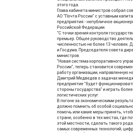
этого года.
Глава кабинета министров собрал со
АО "Почта России" с уставным капит
предприятия - непубличное акционер
Российской Федерации.
"С точки зрения контроля государства
премьер. Общее руководство деятел
численностью не более 13 человек. 
и Госдума. Председателя совета дир
министров.
"Новая система корпоративного упра
России", теперь становится совреме
работу организации, направленную н
Дмитрий Медведев о задачах менедж
предприятие "будет функционироват
стороны государства" и играть боле
логистических услуг.
В погоне за экономическими резуль
должно помнить об особой социальной
помочь или какие меры принять, что
стране, особенно в тех местах, где 
этой местности, сделать такого рода
самых современных технологий, цифров