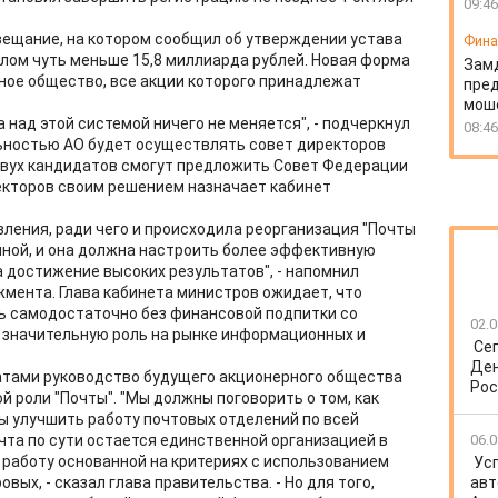
09:46
вещание, на котором сообщил об утверждении устава
Фин
алом чуть меньше 15,8 миллиарда рублей. Новая форма
Зам
ное общество, все акции которого принадлежат
пред
моше
 над этой системой ничего не меняется", - подчеркнул
08:46
ьностью АО будет осуществлять совет директоров
Двух кандидатов смогут предложить Совет Федерации
екторов своим решением назначает кабинет
вления, ради чего и происходила реорганизация "Почты
нной, и она должна настроить более эффективную
а достижение высоких результатов", - напомнил
мента. Глава кабинета министров ожидает, что
ь самодостаточно без финансовой подпитки со
02.0
е значительную роль на рынке информационных и
Се
Ден
татами руководство будущего акционерного общества
Рос
 роли "Почты". "Мы должны поговорить о том, как
бы улучшить работу почтовых отделений по всей
почта по сути остается единственной организацией в
06.0
 работу основанной на критериях с использованием
Ус
ых, - сказал глава правительства. - Но для того,
авт