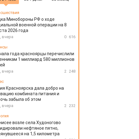
сшествия
ка Минобороны РФ о ходе
иальной военной операции на 8
ста 2026 года
, вчера
0
616
ансы
чала года красноярцы перечислили
нникам 1 миллиард 580 миллионов
лей
, вчера
2
248
ес
ия Красноярска дала добро на
вацию комбината питания и
очь забыла об этом
, вчера
2
232
огия
нисее возле села Худоногово
идировали нефтяное пятно,
янувшееся на 1,5 километра