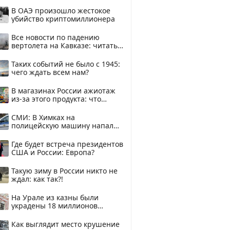
В ОАЭ произошло жестокое
убийство криптомиллионера
Все новости по падению
вертолета на Кавказе: читать
здесь
Таких событий не было с 1945:
чего ждать всем нам?
В магазинах России ажиотаж
из-за этого продукта: что
купить?
СМИ: В Химках на
полицейскую машину напали
и подожгли.
Где будет встреча президентов
США и России: Европа?
Такую зиму в России никто не
ждал: как так?!
На Урале из казны были
украдены 18 миллионов
рублей
Как выглядит место крушение