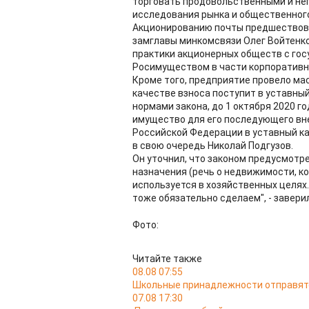
торговать продовольственными и не
исследования рынка и общественног
Акционированию почты предшествова
замглавы минкомсвязи Олег Войтенко
практики акционерных обществ с го
Росимуществом в части корпоративно
Кроме того, предприятие провело м
качестве взноса поступит в уставный
нормами закона, до 1 октября 2020 г
имущество для его последующего вн
Российской Федерации в уставный кап
в свою очередь Николай Подгузов.
Он уточнил, что законом предусмотре
назначения (речь о недвижимости, ко
используется в хозяйственных целях.
тоже обязательно сделаем", - завер
Фото:
Читайте также
08.08 07:55
Школьные принадлежности отправятс
07.08 17:30