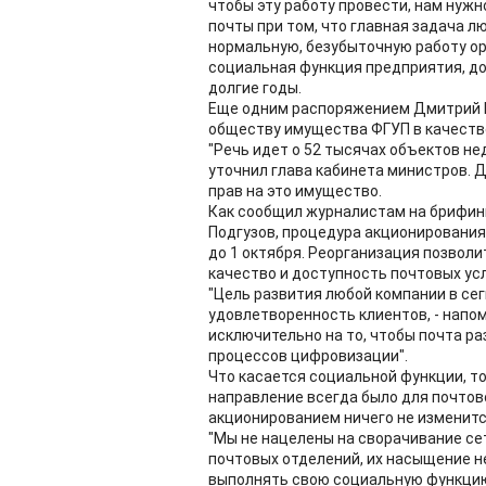
чтобы эту работу провести, нам нуж
почты при том, что главная задача л
нормальную, безубыточную работу орг
социальная функция предприятия, доб
долгие годы.
Еще одним распоряжением Дмитрий М
обществу имущества ФГУП в качестве
"Речь идет о 52 тысячах объектов не
уточнил глава кабинета министров. 
прав на это имущество.
Как сообщил журналистам на брифинг
Подгузов, процедура акционирования
до 1 октября. Реорганизация позвол
качество и доступность почтовых услу
"Цель развития любой компании в се
удовлетворенность клиентов, - напом
исключительно на то, чтобы почта ра
процессов цифровизации".
Что касается социальной функции, т
направление всегда было для почтов
акционированием ничего не изменитс
"Мы не нацелены на сворачивание сети
почтовых отделений, их насыщение 
выполнять свою социальную функцию