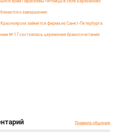
ылся храм Параскевы Пятницы в селе Барабаново
 близится к завершению
в Красноярске займётся фирма из Санкт-Петербурга
онии № 17 состоялась церемония бракосочетания
ентарий
Правила общения