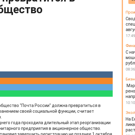
общество
Прои
Свод
спец
авгу
17:49
Фин
С на
моше
руб
08:36
Бизн
Мэр
рено
напр
10:10
общество "Почта России" должна превратиться в
ранением своей социальной функции, считает
Экол
.
На Е
днего года проходила длительный этап реорганизации
ликв
нитарного предприятия в акционерное общество.
раст
тановил завершить регистрацию не позднее 1 октября