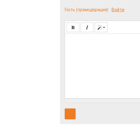
Гость
(премодерация)
Войти