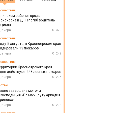
сшествия
енинском районе города
сибирска в ДТП погиб водитель
оцикла
, вчера
0
329
сшествия
еду, 5 августа, в Красноярском крае
идировали 13 пожаров
, вчера
0
249
сшествия
ерритории Красноярского края
дня действуют 248 лесных пожаров
, вчера
0
235
ество
ешно завершена мото- и
экспедиция «По маршруту Аркадия
аринова»
, вчера
0
232