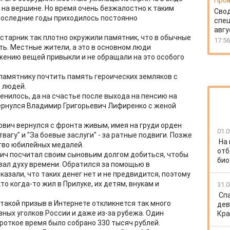
Прои
 на вершине. Но время очень безжалостно к таким
Свод
последние годы приходилось постоянно
спец
авгу
устарник так плотно окружили памятник, что в обычные
17:56
ть. Местные жители, а это в основном люди
ожению вещей привыкли и не обращали на это особого
к памятнику почтить память героических земляков с
 людей.
менилось, да на счастье после выхода на пенсию на
вернулся Владимир Григорьевич Лифиренко с женой
ович вернулся с фронта живым, имея на груди орден
01.0
вагу" и "За боевые заслуги" - за ратные подвиги. Позже
На
тво юбилейных медалей.
отб
вич посчитал своим сыновьим долгом добиться, чтобы
био
ал духу времени. Обратился за помощью в
казали, что таких денег нет и не предвидится, поэтому
то когда-то жил в Прилуке, их детям, внукам и
31.0
Спа
 такой призыв в Интернете откликнется так много
дев
зных уголков России и даже из-за рубежа. Один
Кра
роткое время было собрано 330 тысяч рублей.