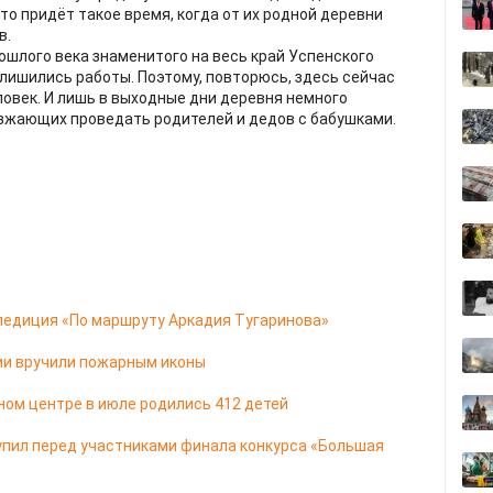
то придёт такое время, когда от их родной деревни
в.
рошлого века знаменитого на весь край Успенского
 лишились работы. Поэтому, повторюсь, здесь сейчас
овек. И лишь в выходные дни деревня немного
иезжающих проведать родителей и дедов с бабушками.
педиция «По маршруту Аркадия Тугаринова»
ии вручили пожарным иконы
ом центре в июле родились 412 детей
упил перед участниками финала конкурса «Большая