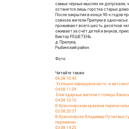
самых чёрных мыслях не допускали, ч
останется лишь горстка старых домо
После закрытия в конце 90-х годов п
совхоза жители Прилуки в одночасье
проживают всего шесть десятков чел
оживает за счёт детей и внуков, пр
Виктор РЕШЕТЕНЬ.
д. Прилука,
Рыбинский район.
Фото:
Читайте также
06.08 10:43
Успешно завершена мото- и автоэкс
04.08 11:09
Благодарные жители столицы Хакас
04.08 10:10
В Красноярском краевом перинатальн
03.08 20:37
В Красноярске Владимир Путин выст
перемена»
03.08 14:25