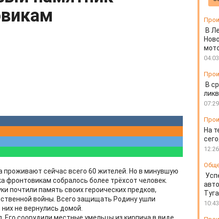
овикам
Прои
В Л
Ново
мот
04:03
Прои
В ср
ликв
07:29
Прои
На т
сего
12:26
Общ
а проживают сейчас всего 60 жителей. Но в минувшую
Усп
ка фронтовикам собралось более трёхсот человек.
авто
уки почтили память своих героических предков,
Туг
ественной войны. Всего защищать Родину ушли
10:43
 них не вернулись домой.
л. Его соорудили местные умельцы из кирпича в виде