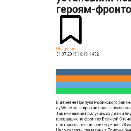
героям-фронт
Общество
31.07.2019 16:19
1432
В деревне Прилука Рыбинского район
субботу на открытии нового памятни
Так нынешние прилукцы, их дети и вн
воевавших на фронтах Великой Отеч
полторы сотни здешних мужчин, 78 из
Надо сказать, памятник в Прилуке бы