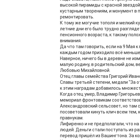
высокой пирамиды с красной звездой
кустарным творениям, и монумент в 
ремонтировать.
К тому же могучие тополя и мелкий к
летние дни его было трудно разгляде
пенсионного возраста, к такому пол
внимания.
Да что там говорить, если на 9 Мая 
каждым годом приходило всё меньше
Наверное, ничего бы в деревне не из
малую родину, в родительский дом, 
Любовью Михайловной.
Отец главы семейства Григорий Иван
Славы третьей степени, медали "За от
к этим наградам добавилось множес
Когда отец умер, Владимир Григорье
мемориал фронтовикам соответствов
Александровский сельсовет, но там с
посоветовали кинуть клич всем тем, к
правнукам.
Лифиренко и не предполагали, что на
людей. Деньги стали поступать из ра
перевод пришёл из Вашингтона. За ко