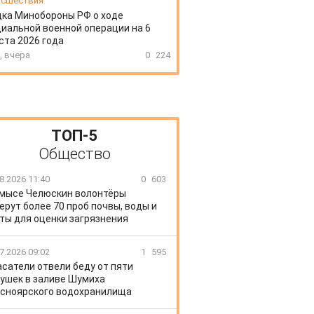
сшествия
ка Минобороны РФ о ходе
иальной военной операции на 6
ста 2026 года
, вчера
0
224
ТОП-5
Общество
8.2026 11:40
0
603
 мысе Челюскин волонтёры
ерут более 70 проб почвы, воды и
ты для оценки загрязнения
7.2026 09:02
1
595
сатели отвели беду от пяти
ушек в заливе Шумиха
сноярского водохранилища