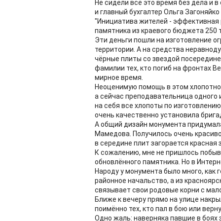
Не сидели всё это время без дела и 
и главный бухгалтер Ольга Загоняйко
"Инициатива жителей - эффективная 
памятника из краевого бюджета 250 
Эти деньги пошли на изготовление о
территории. А на средства неравно
чёрные плиты со звездой посередине
фамилии тех, кто погиб на фронтах Ве
мирное время.
Неоценимую помощь в этом хлопотно
а сейчас преподавательница одного и
на себя все хлопоты по изготовлению
очень качественно установила бригад
А общий дизайн монумента придумала
Мамедова. Получилось очень красиво,
в середине плит загорается красная 
К сожалению, мне не пришлось побыв
обновлённого памятника. Но в Интер
Народу у монумента было много, как г
районное начальство, а из красноярски
связывает свои родовые корни с мал
Ближе к вечеру прямо на улице накры
поимённо тех, кто пал в бою или вер
Одно жаль: наверняка павшие в боях 