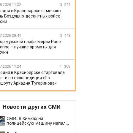
8.2026 11:32
0
547
годня в Красноярске отмечают
ь Воздушно-десантных войск
сии
7.2026 08:41
0
448
ор мужской парфюмерии Paco
anne – лучшие ароматы для
жчин
7.2026 11:24
1
368
годня в Красноярске стартовала
о- и автоэкспедиция «По
шруту Аркадия Тугаринова»
Новости других СМИ
СМИ: В Химках на
полицейскую машину напали
и подожгли.