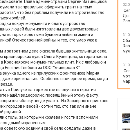
в сельсовете. Глава администрации Сергей Затинщиков
02.0
 сумели так правильно оформить грант на тему
Се
работа", что без проблем получили на строительство
Ден
тысяч рублей.
Рос
градки вокруг монумента и благоустройство
душных людей были изготовлены две двухметровые
, на которых золотыми буквами выбиты имена и
31.0
ликой Отечественной войны, и тех, кто умер уже в
Обз
Rab
м и затратном деле оказала бывшая жительница села,
му
з красноярских вузов Ольга Кузнецова, которая взяла
 в Красноярске монументальных плит. Их с любовью и
31.0
а Евгения Глебова из ООО "Универсал К".
Се
 внучка одного из прилукских фронтовиков Мария
мот
 даже оригинально. Особенно в вечернее время, когда
мар
звезда.
ать в Прилуке на торжестве по случаю открытия
нете нашёл видеоролик, посвящённый этому факту.
оворится, яблоку негде упасть. Из Заозёрного приехало
х городов и весей - сотни тех, кто так или иначе
ой родиной.
ли столы, за которыми хозяева и гости вспомнили
нулся домой израненным.
за советскую родину и своё село солдаты даже в