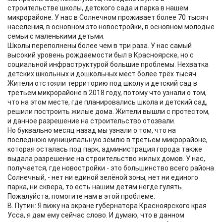
строительстве школы, детского сада и парка в нашем
микрорайоне. У нас в Солнечном проживает более 70 тысяч
населения, в основном это новостройки, в основном молодые
семьи с маленькими детьми.
Школы переполнены более чем в три раза. У нас самый
высокий уровень рождаемости был в Красноярске, но с
социальной инфраструктурой большие проблемы. Нехватка
детских школьных и дошкольных мест более трёх тысяч.
Жители отстояли территорию под школу и детский сад в
третьем микрорайоне в 2018 году, потому что узнали о том,
что на этом месте, где планировались школа и детский сад,
решили построить жилые дома. Жители вышли с протестом,
и данное разрешение на строительство отозвали.
Но буквально месяц назад мы узнали о том, что на
последнюю муниципальную землю в третьем микрорайоне,
которая осталась под парк, администрация города также
выдала разрешение на строительство жилых домов. У нас,
получается, где новостройки - это большинство всего района
Солнечный, - нет ни единой зелёной зоны, нет ни единого
парка, ни сквера, то есть нашим детям негде гулять.
Пожалуйста, помогите нам в этой проблеме.
В. Путин: Я вижу на экране губернатора Красноярского края
Усса, я дам ему сейчас слово. И думаю, что в данном