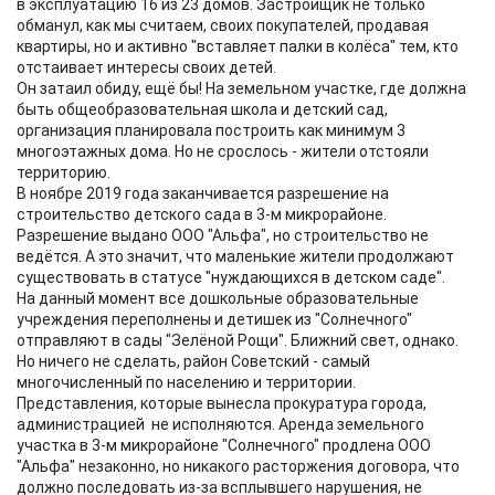
в эксплуатацию 16 из 23 домов. Застройщик не только
обманул, как мы считаем, своих покупателей, продавая
квартиры, но и активно "вставляет палки в колёса" тем, кто
отстаивает интересы своих детей.
Он затаил обиду, ещё бы! На земельном участке, где должна
быть общеобразовательная школа и детский сад,
организация планировала построить как минимум 3
многоэтажных дома. Но не срослось - жители отстояли
территорию.
В ноябре 2019 года заканчивается разрешение на
строительство детского сада в 3-м микрорайоне.
Разрешение выдано ООО "Альфа", но строительство не
ведётся. А это значит, что маленькие жители продолжают
существовать в статусе "нуждающихся в детском саде".
На данный момент все дошкольные образовательные
учреждения переполнены и детишек из "Солнечного"
отправляют в сады "Зелёной Рощи". Ближний свет, однако.
Но ничего не сделать, район Советский - самый
многочисленный по населению и территории.
Представления, которые вынесла прокуратура города,
администрацией не исполняются. Аренда земельного
участка в 3-м микрорайоне "Солнечного" продлена ООО
"Альфа" незаконно, но никакого расторжения договора, что
должно последовать из-за всплывшего нарушения, не