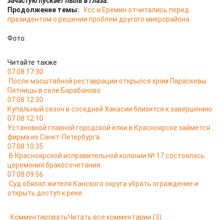
зачастую пускает пыль в глаза.
Продолжение темы:
Усс и Ерёмин отчитались перед
президентом о решении проблем другого микрорайона
Фото:
Читайте также
07.08 17:30
После масштабной реставрации открылся храм Параскевы
Пятницы в селе Барабаново
07.08 12:30
Купальный сезон в соседней Хакасии близится к завершению
07.08 12:10
Установкой главной городской ёлки в Красноярске займётся
фирма из Санкт-Петербурга
07.08 10:35
В Красноярской исправительной колонии № 17 состоялась
церемония бракосочетания
07.08 09:56
Суд обязал жителя Канского округа убрать ограждение и
открыть доступ к реке
Комментировать
Читать все комментарии
(3)