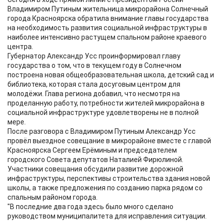
Владимиром Путиным жительница микрорайона Солнечный
города Красноярска обратила внимание главы государства
на необходимость развития социальной инфраструктуры в
наиболее интенсивно растущем спальном районе краевого
центра.
Губернатор Александр Усс проинформировал главу
государства о том, что в текущем году в Солнечном
построена новая общеобразовательная школа, детский сад и
библиотека, которая стала досуговым центром для
молодёжи. Глава региона добавил, что несмотря на
проделанную работу, потребности жителей микрорайона в
социальной инфраструктуре удовлетворены не в полной
мере.
После разговора с Владимиром Путиным Александр Усс
провёл выездное совещание в микрорайоне вместе с главой
Красноярска Сергеем Ерёминым и председателем
городского Cовета депутатов Наталией Фирюлиной.
Участники совещания обсудили развитие дорожной
инфраструктуры, перспективы строительства здания новой
школы, а также предложения по созданию парка рядом со
спальным районом города.
"В последние два года здесь было много сделано
руководством муниципалитета для исправления ситуации.