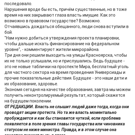
последовало.
Нарушения вроде бы есть, причём существенные, но в тоже
время на них закрывают глаза власть имущие. Как это
возможно в правовом государстве? Возможно.
Отчаявшись дождаться обещанного, люди снова вступили в
бой.
"Нам нужно добиться утверждения проекта планировки,
чтобы дальше искать финансирование на федеральном
уровне", - комментируют жители микрорайона.
Три дня они решили выходить на улицы Красноярска, чтобы
их не только услышали, но и прислушались. Ведь будущее -
это не новые таблички на проспекте Мира, бесплатный уголь
для частного сектора на время проведения Универсиады и
прочие показательные действия. Будущее - это наши дети и
их образование, здоровье.
Экономя сегодня на качестве образования, завтра мы можем
получить неконтролируемый результат, который скажется
на будущем поколении.
ОТ РЕДАКЦИИ. Власть не слышит людей даже тогда, когда они
проводят акции протеста. Но та же власть моментально
пробуждается и как бы становится чуткой, если проблема
появляется в поле зрения главы государства или чиновника
статусом не ниже министра. Правда, и в этом случае она