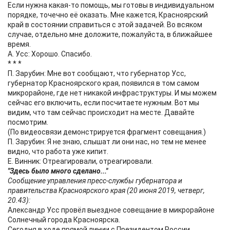
Если нужна какая-то помощь, мы готовы в индивидуальном
порядке, точечно её оказать. Мне кажется, Красноярский
край в состоянии справиться с этой задачей. Во всяком
случае, отдельно мне доложите, пожалуйста, в ближайшее
время.
А. Усс: Хорошо. Спасибо.
* * *
П. Зарубин: Мне вот сообщают, что губернатор Усс,
губернатор Красноярского края, появился в том самом
микрорайоне, где нет никакой инфраструктуры. И мы можем
сейчас его включить, если посчитаете нужным. Вот мы
видим, что там сейчас происходит на месте. Давайте
посмотрим.
(По видеосвязи демонстрируется фрагмент совещания.)
П. Зарубин: Я не знаю, слышат ли они нас, но тем не менее
видно, что работа уже кипит.
Е. Винник: Отреагировали, отреагировали.
"Здесь было много сделано..."
Сообщение управления пресс-службы губернатора и
правительства Красноярского края (20 июня 2019, четверг,
20.43):
Александр Усс провёл выездное совещание в микрорайоне
Солнечный города Красноярска.
Сегодня в ходе прямой линии с Президентом России