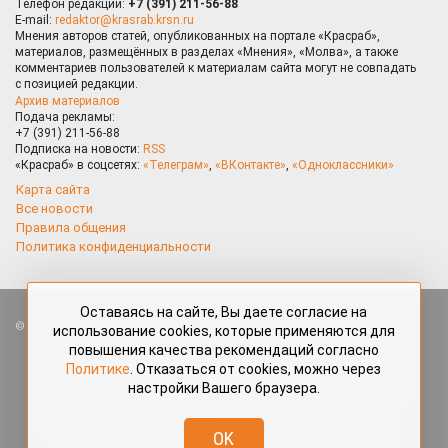
Телефон редакции:
+7 (391) 211-56-88
E-mail:
redaktor@krasrab.krsn.ru
Мнения авторов статей, опубликованных на портале «Красраб»,
материалов, размещённых в разделах «Мнения», «Молва», а также
комментариев пользователей к материалам сайта могут не совпадать
с позицией редакции.
Архив материалов
Подача рекламы:
+7 (391) 211-56-88
Подписка на новости:
RSS
«Красраб» в соцсетях:
«Телеграм»
,
«ВКонтакте»
,
«Одноклассники»
Карта сайта
Все новости
Правила общения
Политика конфиденциальности
Оставаясь на сайте, Вы даете согласие на
Все права защищены. Любые материалы, размещённые на портале
использование cookies, которые применяются для
«Красраб.ру» сотрудниками редакции, нештатными авторами
повышения качества рекомендаций согласно
и читателями, являются объектами авторского права. Полное или
Политике
. Отказаться от cookies, можно через
частичное использование материалов, размещённых на портале
настройки Вашего браузера.
«Красраб.ру», допускается только с письменного согласия редакции
с указанием ссылки на источник. Все вопросы можно задать
по адресу
redaktor@krasrab.krsn.ru
.
OK