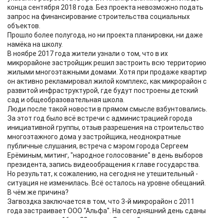
конца сентября 2018 года. Без проекта невозможно подать
запрос на финансирование строительства социальных
объектов.
Прошло более полугода, но ни проекта планировки, ни даже
намёка на школу.
В ноябре 2017 года жители узнали о том, что в их
микрорайоне застройщик решил застроить всю территорию
жилыми многоэтажными домами. Хотя при продаже квартир
он активно рекламировал жилой комплекс, как микрорайон с
развитой инфраструктурой, где будут построены детский
сад и общеобразовательная школа.
Люди после такой новости в прямом смысле взбунтовались.
За этот год было всё встречи с администрацией города
инициативной группы, отзыв разрешения на строительство
многоэтажного дома у застройщика, неоднократные
публичные слушания, встреча с мэром города Сергеем
Ерёминым, митинг, "народное голосование" в день выборов
президента, запись видеообращения к главе государства.
Но результат, к сожалению, на сегодня не утешительный -
ситуация не изменилась. Всё осталось на уровне обещаний.
В чём же причина?
Загвоздка заключается в том, что 3-й микрорайон с 2011
года застраивает ООО "Альфа". На сегодняшний день сданы