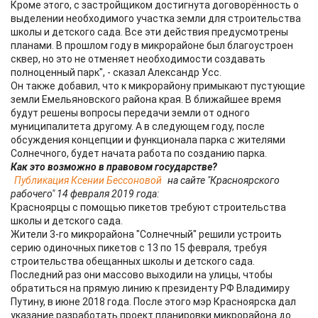
Кроме этого, с застройщиком достигнута договорённость о
выделении необходимого участка земли для строительства
школы и детского сада. Все эти действия предусмотрены
планами. В прошлом году в микрорайоне был благоустроен
сквер, но это не отменяет необходимости создавать
полноценный парк", - сказал Александр Усс.
Он также добавил, что к микрорайону примыкают пустующие
земли Емельяновского района края. В ближайшее время
будут решены вопросы передачи земли от одного
муниципалитета другому. А в следующем году, после
обсуждения концепции и функционала парка с жителями
Солнечного, будет начата работа по созданию парка.
Как это возможно в правовом государстве?
Публикация Ксении Бессоновой
на сайте "Красноярского
рабочего" 14 февраля 2019 года:
Красноярцы с помощью пикетов требуют строительства
школы и детского сада.
Жители 3-го микрорайона "Солнечный" решили устроить
серию одиночных пикетов с 13 по 15 февраля, требуя
строительства обещанных школы и детского сада.
Последний раз они массово выходили на улицы, чтобы
обратиться на прямую линию к президенту РФ Владимиру
Путину, в июне 2018 года. После этого мэр Красноярска дал
указание разработать проект планировки микрорайона до