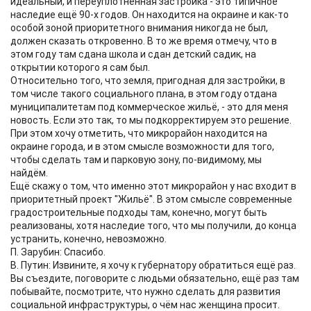
идеальный, и переуплотнённая застройка - это типичное
наследие ещё 90-х годов. Он находится на окраине и как-то
особой зоной приоритетного внимания никогда не был,
должен сказать откровенно. В то же время отмечу, что в
этом году там сдана школа и сдан детский садик, на
открытии которого я сам был.
Относительно того, что земля, пригодная для застройки, в
том числе такого социального плана, в этом году отдана
муниципалитетам под коммерческое жильё, - это для меня
новость. Если это так, то мы подкорректируем это решение.
При этом хочу отметить, что микрорайон находится на
окраине города, и в этом смысле возможности для того,
чтобы сделать там и парковую зону, по-видимому, мы
найдём.
Ещё скажу о том, что именно этот микрорайон у нас входит в
приоритетный проект "Жильё". В этом смысле современные
градостроительные подходы там, конечно, могут быть
реализованы, хотя наследие того, что мы получили, до конца
устранить, конечно, невозможно.
П. Зарубин: Спасибо.
В. Путин: Извините, я хочу к губернатору обратиться ещё раз.
Вы съездите, поговорите с людьми обязательно, ещё раз там
побывайте, посмотрите, что нужно сделать для развития
социальной инфраструктуры, о чём нас женщина просит.