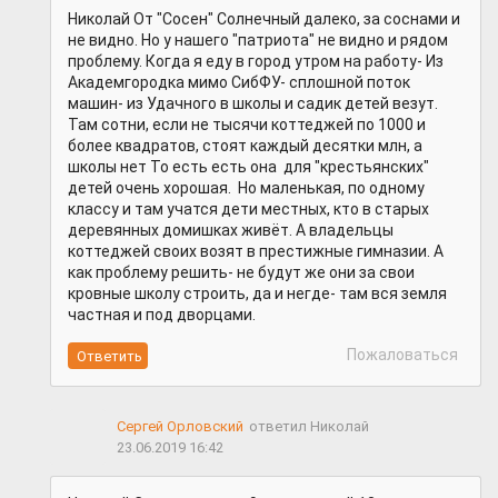
Николай От "Сосен" Солнечный далеко, за соснами и
не видно. Но у нашего "патриота" не видно и рядом
проблему. Когда я еду в город утром на работу- Из
Академгородка мимо СибФУ- сплошной поток
машин- из Удачного в школы и садик детей везут.
Там сотни, если не тысячи коттеджей по 1000 и
более квадратов, стоят каждый десятки млн, а
школы нет То есть есть она для "крестьянских"
детей очень хорошая. Но маленькая, по одному
классу и там учатся дети местных, кто в старых
деревянных домишках живёт. А владельцы
коттеджей своих возят в престижные гимназии. А
как проблему решить- не будут же они за свои
кровные школу строить, да и негде- там вся земля
частная и под дворцами.
Пожаловаться
Сергей Орловский
ответил Николай
23.06.2019 16:42