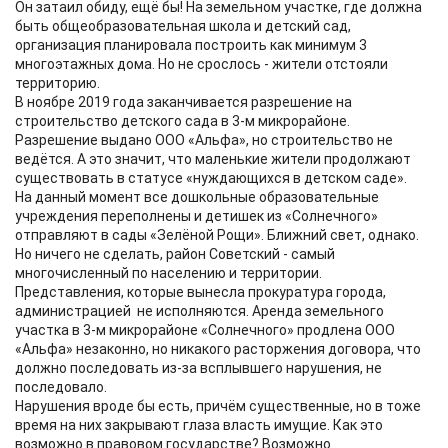
Он затаил обиду, ещё бы! На земельном участке, где должна
быть общеобразовательная школа и детский сад,
организация планировала построить как минимум 3
многоэтажных дома. Но не срослось - жители отстояли
территорию.
В ноябре 2019 года заканчивается разрешение на
строительство детского сада в 3-м микрорайоне.
Разрешение выдано ООО «Альфа», но строительство не
ведётся. А это значит, что маленькие жители продолжают
существовать в статусе «нуждающихся в детском саде».
На данный момент все дошкольные образовательные
учреждения переполнены и детишек из «Солнечного»
отправляют в сады «Зелёной Рощи». Ближний свет, однако.
Но ничего не сделать, район Советский - самый
многочисленный по населению и территории.
Представления, которые вынесла прокуратура города,
администрацией не исполняются. Аренда земельного
участка в 3-м микрорайоне «Солнечного» продлена ООО
«Альфа» незаконно, но никакого расторжения договора, что
должно последовать из-за всплывшего нарушения, не
последовало.
Нарушения вроде бы есть, причём существенные, но в тоже
время на них закрывают глаза власть имущие. Как это
возможно в правовом государстве? Возможно.