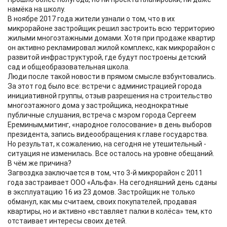
намёка на школу.
В ноябре 2017 года жители узнали о том, что в их
микрорайоне застройщик решил застроить всю территорию
жилыми многоэтажными домами. Хотя при продаже квартир
он активно рекламировал жилой комплекс, как микрорайон с
развитой инфраструктурой, где будут построены детский
сад и общеобразовательная школа.
Люди после такой новости в прямом смысле взбунтовались.
За этот год было все: встречи с администрацией города
инициативной группы, отзыв разрешения на строительство
многоэтажного дома у застройщика, неоднократные
публичные слушания, встреча с мэром города Сергеем
Ереминым,митинг, «народное голосование» в день выборов
президента, запись видеообращения к главе государства.
Но результат, к сожалению, на сегодня не утешительный -
ситуация не изменилась. Все осталось на уровне обещаний.
В чём же причина?
Загвоздка заключается в том, что 3-й микрорайон с 2011
года застраивает ООО «Альфа». На сегодняшний день сданы
в эксплуатацию 16 из 23 домов. Застройщик не только
обманул, как мы считаем, своих покупателей, продавая
квартиры, но и активно «вставляет палки в колёса» тем, кто
отстаивает интересы своих детей.