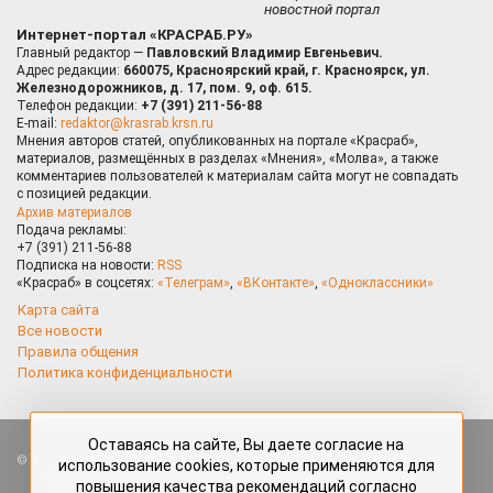
новостной портал
Интернет-портал «КРАСРАБ.РУ»
Главный редактор —
Павловский Владимир Евгеньевич.
Адрес редакции:
660075, Красноярский край, г. Красноярск, ул.
Железнодорожников, д. 17, пом. 9, оф. 615.
Телефон редакции:
+7 (391) 211-56-88
E-mail:
redaktor@krasrab.krsn.ru
Мнения авторов статей, опубликованных на портале «Красраб»,
материалов, размещённых в разделах «Мнения», «Молва», а также
комментариев пользователей к материалам сайта могут не совпадать
с позицией редакции.
Архив материалов
Подача рекламы:
+7 (391) 211-56-88
Подписка на новости:
RSS
«Красраб» в соцсетях:
«Телеграм»
,
«ВКонтакте»
,
«Одноклассники»
Карта сайта
Все новости
Правила общения
Политика конфиденциальности
Оставаясь на сайте, Вы даете согласие на
Все права защищены. Любые материалы, размещённые на портале
использование cookies, которые применяются для
«Красраб.ру» сотрудниками редакции, нештатными авторами
повышения качества рекомендаций согласно