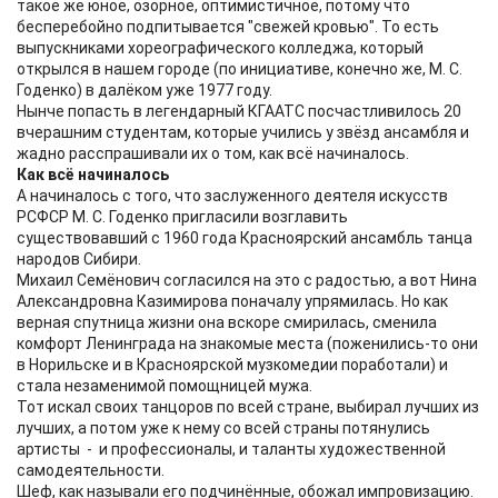
такое же юное, озорное, оптимистичное, потому что
бесперебойно подпитывается "свежей кровью". То есть
выпускниками хореографического колледжа, который
открылся в нашем городе (по инициативе, конечно же, М. С.
Годенко) в далёком уже 1977 году.
Нынче попасть в легендарный КГААТС посчастливилось 20
вчерашним студентам, которые учились у звёзд ансамбля и
жадно расспрашивали их о том, как всё начиналось.
Как всё начиналось
А начиналось с того, что заслуженного деятеля искусств
РСФСР М. С. Годенко пригласили возглавить
существовавший с 1960 года Красноярский ансамбль танца
народов Сибири.
Михаил Семёнович согласился на это с радостью, а вот Нина
Александровна Казимирова поначалу упрямилась. Но как
верная спутница жизни она вскоре смирилась, сменила
комфорт Ленинграда на знакомые места (поженились-то они
в Норильске и в Красноярской музкомедии поработали) и
стала незаменимой помощницей мужа.
Тот искал своих танцоров по всей стране, выбирал лучших из
лучших, а потом уже к нему со всей страны потянулись
артисты - и профессионалы, и таланты художественной
самодеятельности.
Шеф, как называли его подчинённые, обожал импровизацию.