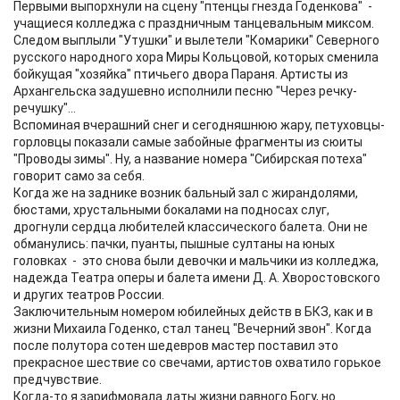
Первыми выпорхнули на сцену "птенцы гнезда Годенкова" -
учащиеся колледжа с праздничным танцевальным миксом.
Следом выплыли "Утушки" и вылетели "Комарики" Северного
русского народного хора Миры Кольцовой, которых сменила
бойкущая "хозяйка" птичьего двора Параня. Артисты из
Архангельска задушевно исполнили песню "Через речку-
речушку"...
Вспоминая вчерашний снег и сегодняшнюю жару, петуховцы-
горловцы показали самые забойные фрагменты из сюиты
"Проводы зимы". Ну, а название номера "Сибирская потеха"
говорит само за себя.
Когда же на заднике возник бальный зал с жирандолями,
бюстами, хрустальными бокалами на подносах слуг,
дрогнули сердца любителей классического балета. Они не
обманулись: пачки, пуанты, пышные султаны на юных
головках - это снова были девочки и мальчики из колледжа,
надежда Театра оперы и балета имени Д. А. Хворостовского
и других театров России.
Заключительным номером юбилейных действ в БКЗ, как и в
жизни Михаила Годенко, стал танец "Вечерний звон". Когда
после полутора сотен шедевров мастер поставил это
прекрасное шествие со свечами, артистов охватило горькое
предчувствие.
Когда-то я зарифмовала даты жизни равного Богу, но