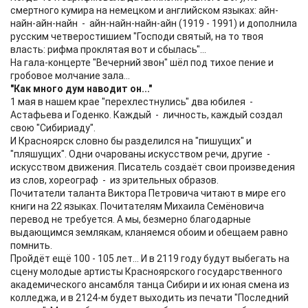
смертного кумира на немецком и английском языках: айн-
найн-айн-найн - айн-найн-найн-айн (1919 - 1991) и дополнила
русским четверостишием "Господи святый, на то твоя
власть: рифма проклятая вот и сбылась"...
На гала-концерте "Вечерний звон" шёл под тихое пение и
гробовое молчание зала...
"Как много дум наводит он..."
1 мая в нашем крае "перехлестнулись" два юбилея -
Астафьева и Годенко. Каждый - личность, каждый создал
свою "Сибириаду".
И Красноярск словно бы разделился на "пишущих" и
"пляшущих". Одни очарованы искусством речи, другие -
искусством движения. Писатель создаёт свои произведения
из слов, хореограф - из зрительных образов.
Почитатели таланта Виктора Петровича читают в мире его
книги на 22 языках. Почитателям Михаила Семёновича
перевод не требуется. А мы, безмерно благодарные
выдающимся землякам, кланяемся обоим и обещаем равно
помнить.
Пройдёт ещё 100 - 105 лет... И в 2119 году будут выбегать на
сцену молодые артисты Красноярского государственного
академического ансамбля танца Сибири и их юная смена из
колледжа, и в 2124-м будет выходить из печати "Последний