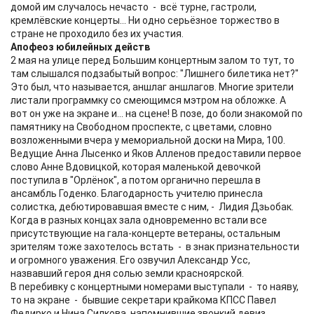
домой им случалось нечасто - всё турне, гастроли,
кремлёвские концерты... Ни одно серьёзное торжество в
стране не проходило без их участия.
Апофеоз юбилейных действ
2 мая на улице перед Большим концертным залом то тут, то
там слышался подзабытый вопрос: "Лишнего билетика нет?"
Это был, что называется, аншлаг аншлагов. Многие зрители
листали программку со смеющимся мэтром на обложке. А
вот он уже на экране и... на сцене! В позе, до боли знакомой по
памятнику на Свободном проспекте, с цветами, словно
возложенными вчера у мемориальной доски на Мира, 100.
Ведущие Анна Лысенко и Яков Алленов предоставили первое
слово Анне Вдовицкой, которая маленькой девочкой
поступила в "Орлёнок", а потом органично перешла в
ансамбль Годенко. Благодарность учителю принесла
солистка, дебютировавшая вместе с ним, - Лидия Дзьобак.
Когда в разных концах зала одновременно встали все
присутствующие на гала-концерте ветераны, остальным
зрителям тоже захотелось встать - в знак признательности
и огромного уважения. Его озвучил Александр Усс,
назвавший героя дня солью земли красноярской.
В перебивку с концертными номерами выступали - то наяву,
то на экране - бывшие секретари крайкома КПСС Павел
Федирко и Нина Силкова, напомнившие звонкий девиз,