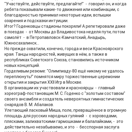
"Участвуйте, действуйте, предлагайте!" - говорил он, и когда
ребята показывали какие-то движения или комбинации, с
благодарностью принимал некоторые идеи, вспышки
озарения и подсказки интуиции.
Итог? Годенковцы стадионы покоряли! А репетировали даже
в поездах - от Москвы до Владивостока неделя пути, потом
самолёт - в Петропавловск-Камчатский, Анадырь,
Южносахалинск...
Но прежде охватили, конечно, города и веси Красноярского
края. Танцы народностей, живущих в нём, а также в
республиках Советского Союза, становились источником
новых концепций.
Горделивым резюме: "Олимпиаду-80 ещё никому не удалось
переплюнуть!" помнятся миру торжественные церемонии
открытия и закрытия XXII Игр в Москве.
В организации их участвовали и красноярцы - главный
хореограф-постановщик М. С. Годенко с "золотым составом"
своего ансамбля и создатель невероятных гимнастических
снарядов В. М. Абалаков.
Улетающий ласковый Миша, поле, превращённое в огромную
площадь для русских народных гуляний - с хороводами,
плясками, залихватскими гармошками и балалайками, - это
действительно незабываемо, и это - бесспорная заслуга