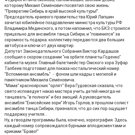
которому Михаил Семёнович посвятил свою жизнь:
"Превратим Сибирь в край высокой культуры!".
Председатель краевого правительства Юрий Лапшин
зачитал юбилейное поздравление министра культуры РФ
Владимира Мединского, а потом напомнил, что БКЗ строился
прицельно для ансамбля танца Сибири, и "повинился" за
скромность подарка: коллективу передаются два больших
автобуса и ключи от двух квартир.
Депутат Законодательного Собрания Виктор Кардашов
сообщил о скором создании "на орбите планеты Годенко"
кабинета-музея. Главный балетмейстер Омского хора Зуфар
Талбеев подготовил для показа ностальгический номер
"Вспоминая ансамбль" - фоном шли кадры с могилой и
памятником Михаила Семёновича.
"Мама" красноярских "орлят" Вера Гудовская сказала, что
свято исповедует наказ мастера учить детей никогда не
танцевать "в полноги" и без эмоций. А руководитель
ансамбля "Енисейские зори" Игорь Горлов, в прошлом солист
ансамбля танца Сибири, признался, что до сих пор ощущает
поддержку учителя...
Ну, а гвоздём программы была, конечно, хореография. Здесь
каждый номер сопровождался бурными аплодисментами и
криками "Браво!"