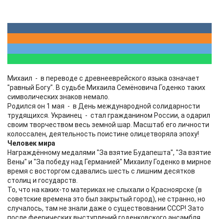
Михаил - в переводе с древнееврейского языка означает
"равный Богу". В судьбе Михаила Семёновича Годенко таких
символических знаков немало.
Родился он 1 мая - в День международной солидарности
трудящихся. Украинец - стал гражданином России, а одарил
своим творчеством весь земной шар. Масштаб его личности
колоссален, деятельность поистине олицетворяла эпоху!
Человек мира
Награждённому медалями "За взятие Будапешта", "За взятие
Вены" и "За победу над Германией" Михаилу Годенко в мирное
время с восторгом сдавались шесть с лишним десятков
столиц и государств.
То, что на каких-то материках не слыхали о Красноярске (в
советские времена это был закрытый город), не странно, но
случалось, там не знали даже о существовании СССР! Зато
после феерических выступлений годенковского ансамбля