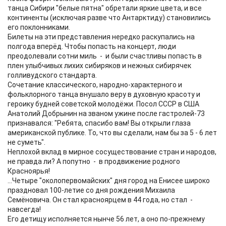
танца Сибири "белые пятна" обретали яркие цвета, и все
континенты (исключая разве что Антарктиду) становились
его поклонниками.
Билеты на эти представления нередко раскупались на
полгода вперёд. Чтобы попасть на концерт, люди
преодолевали сотни миль - и были счастливы попасть в
плен улыбчивых лихих сибиряков и нежных сибирячек
голливудского стандарта.
Сочетание классического, народно-характерного и
фольклорного танца внушало веру в духовную красоту и
героику будней советской молодёжи. Посол СССР в США
Анатолий Добрынин на званом ужине после гастролей-73
признавался: "Ребята, спасибо вам! Вы открыли глаза
американской публике. То, что вы сделали, нам бы за 5 - 6 лет
не суметь".
Неплохой вклад в мирное сосуществование стран и народов,
не правда ли? А попутно - в продвижение родного
Красноярья!
...Четыре "околопервомайских" дня город на Енисее широко
праздновал 100-летие со дня рождения Михаила
Семёновича. Он стал красноярцем в 44 года, но стал -
навсегда!
Его детищу исполняется нынче 56 лет, а оно по-прежнему