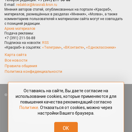
E-mail:
redaktor@krasrab.krsn.ru
Мнения авторов статей, опубликованных на портале «Красраб»,
материалов, размещённых в разделах «Мнения», «Молва», а также
комментариев пользователей к материалам сайта могут не совпадать
с позицией редакции.
Архив материалов
Подача рекламы:
+7 (391) 211-56-88
Подписка на новости:
RSS
«Красраб» в соцсетях:
«Телеграм»
,
«ВКонтакте»
,
«Одноклассники»
Карта сайта
Все новости
Правила общения
Политика конфиденциальности
Оставаясь на сайте, Вы даете согласие на
Все права защищены. Любые материалы, размещённые на портале
использование cookies, которые применяются для
«Красраб.ру» сотрудниками редакции, нештатными авторами
повышения качества рекомендаций согласно
и читателями, являются объектами авторского права. Полное или
Политике
. Отказаться от cookies, можно через
частичное использование материалов, размещённых на портале
настройки Вашего браузера.
«Красраб.ру», допускается только с письменного согласия редакции
с указанием ссылки на источник. Все вопросы можно задать
по адресу
redaktor@krasrab.krsn.ru
.
OK