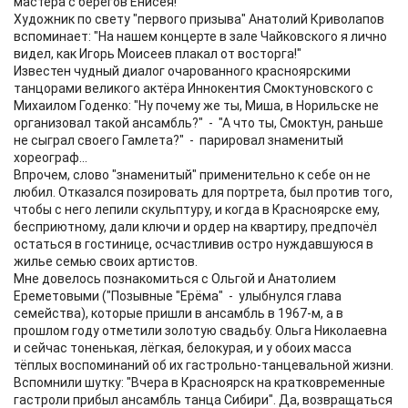
мастера с берегов Енисея!
Художник по свету "первого призыва" Анатолий Криволапов
вспоминает: "На нашем концерте в зале Чайковского я лично
видел, как Игорь Моисеев плакал от восторга!"
Известен чудный диалог очарованного красноярскими
танцорами великого актёра Иннокентия Смоктуновского с
Михаилом Годенко: "Ну почему же ты, Миша, в Норильске не
организовал такой ансамбль?" - "А что ты, Смоктун, раньше
не сыграл своего Гамлета?" - парировал знаменитый
хореограф...
Впрочем, слово "знаменитый" применительно к себе он не
любил. Отказался позировать для портрета, был против того,
чтобы с него лепили скульптуру, и когда в Красноярске ему,
бесприютному, дали ключи и ордер на квартиру, предпочёл
остаться в гостинице, осчастливив остро нуждавшуюся в
жилье семью своих артистов.
Мне довелось познакомиться с Ольгой и Анатолием
Ереметовыми ("Позывные "Ерёма" - улыбнулся глава
семейства), которые пришли в ансамбль в 1967-м, а в
прошлом году отметили золотую свадьбу. Ольга Николаевна
и сейчас тоненькая, лёгкая, белокурая, и у обоих масса
тёплых воспоминаний об их гастрольно-танцевальной жизни.
Вспомнили шутку: "Вчера в Красноярск на кратковременные
гастроли прибыл ансамбль танца Сибири". Да, возвращаться