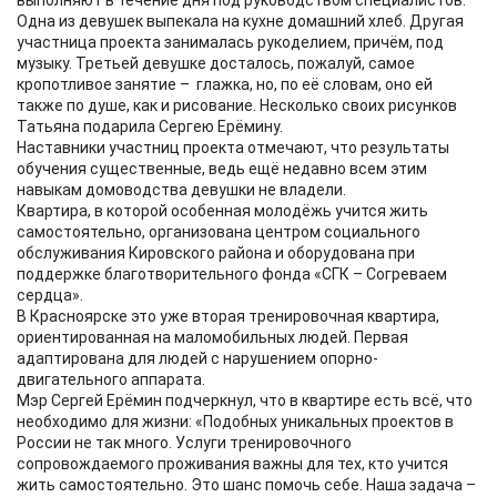
выполняют в течение дня под руководством специалистов.
Одна из девушек выпекала на кухне домашний хлеб. Другая
участница проекта занималась рукоделием, причём, под
музыку. Третьей девушке досталось, пожалуй, самое
кропотливое занятие – глажка, но, по её словам, оно ей
также по душе, как и рисование. Несколько своих рисунков
Татьяна подарила Сергею Ерёмину.
Наставники участниц проекта отмечают, что результаты
обучения существенные, ведь ещё недавно всем этим
навыкам домоводства девушки не владели.
Квартира, в которой особенная молодёжь учится жить
самостоятельно, организована центром социального
обслуживания Кировского района и оборудована при
поддержке благотворительного фонда «СГК – Согреваем
сердца».
В Красноярске это уже вторая тренировочная квартира,
ориентированная на маломобильных людей. Первая
адаптирована для людей с нарушением опорно-
двигательного аппарата.
Мэр Сергей Ерёмин подчеркнул, что в квартире есть всё, что
необходимо для жизни: «Подобных уникальных проектов в
России не так много. Услуги тренировочного
сопровождаемого проживания важны для тех, кто учится
жить самостоятельно. Это шанс помочь себе. Наша задача –