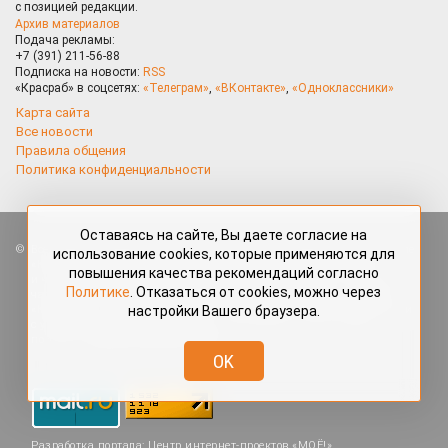
с позицией редакции.
Архив материалов
Подача рекламы:
+7 (391) 211-56-88
Подписка на новости:
RSS
«Красраб» в соцсетях:
«Телеграм»
,
«ВКонтакте»
,
«Одноклассники»
Карта сайта
Все новости
Правила общения
Политика конфиденциальности
Оставаясь на сайте, Вы даете согласие на
Все права защищены. Любые материалы, размещённые на портале
использование cookies, которые применяются для
«Красраб.ру» сотрудниками редакции, нештатными авторами
повышения качества рекомендаций согласно
и читателями, являются объектами авторского права. Полное или
Политике
. Отказаться от cookies, можно через
частичное использование материалов, размещённых на портале
настройки Вашего браузера.
«Красраб.ру», допускается только с письменного согласия редакции
с указанием ссылки на источник. Все вопросы можно задать
по адресу
redaktor@krasrab.krsn.ru
.
OK
Разработка портала:
Центр интернет-проектов «МОЁ!»