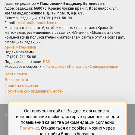
Главный редактор —
Павловский Владимир Евгеньевич.
Адрес редакции:
660075, Красноярский край, г. Красноярск, ул.
Железнодорожников, д. 17, пом. 9, оф. 615.
Телефон редакции:
+7 (391) 211-56-88
E-mail:
redaktor@krasrab.krsn.ru
Мнения авторов статей, опубликованных на портале «Красраб»,
материалов, размещённых в разделах «Мнения», «Молва», а также
комментариев пользователей к материалам сайта могут не совпадать
с позицией редакции.
Архив материалов
Подача рекламы:
+7 (391) 211-56-88
Подписка на новости:
RSS
«Красраб» в соцсетях:
«Телеграм»
,
«ВКонтакте»
,
«Одноклассники»
Карта сайта
Все новости
Правила общения
Политика конфиденциальности
Оставаясь на сайте, Вы даете согласие на
Все права защищены. Любые материалы, размещённые на портале
использование cookies, которые применяются для
«Красраб.ру» сотрудниками редакции, нештатными авторами
повышения качества рекомендаций согласно
и читателями, являются объектами авторского права. Полное или
Политике
. Отказаться от cookies, можно через
частичное использование материалов, размещённых на портале
настройки Вашего браузера.
«Красраб.ру», допускается только с письменного согласия редакции