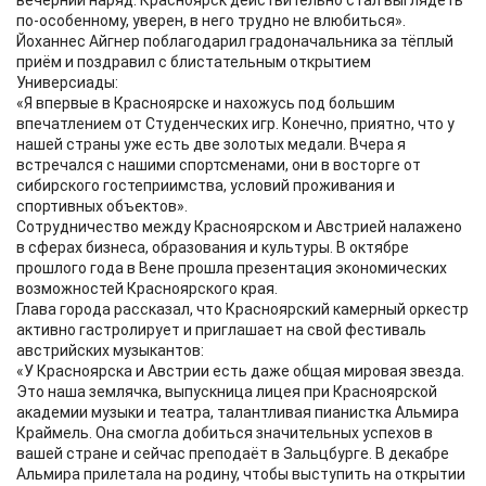
вечерний наряд. Красноярск действительно стал выглядеть
по-особенному, уверен, в него трудно не влюбиться».
Йоханнес Айгнер поблагодарил градоначальника за тёплый
приём и поздравил с блистательным открытием
Универсиады:
«Я впервые в Красноярске и нахожусь под большим
впечатлением от Студенческих игр. Конечно, приятно, что у
нашей страны уже есть две золотых медали. Вчера я
встречался с нашими спортсменами, они в восторге от
сибирского гостеприимства, условий проживания и
спортивных объектов».
Сотрудничество между Красноярском и Австрией налажено
в сферах бизнеса, образования и культуры. В октябре
прошлого года в Вене прошла презентация экономических
возможностей Красноярского края.
Глава города рассказал, что Красноярский камерный оркестр
активно гастролирует и приглашает на свой фестиваль
австрийских музыкантов:
«У Красноярска и Австрии есть даже общая мировая звезда.
Это наша землячка, выпускница лицея при Красноярской
академии музыки и театра, талантливая пианистка Альмира
Краймель. Она смогла добиться значительных успехов в
вашей стране и сейчас преподаёт в Зальцбурге. В декабре
Альмира прилетала на родину, чтобы выступить на открытии