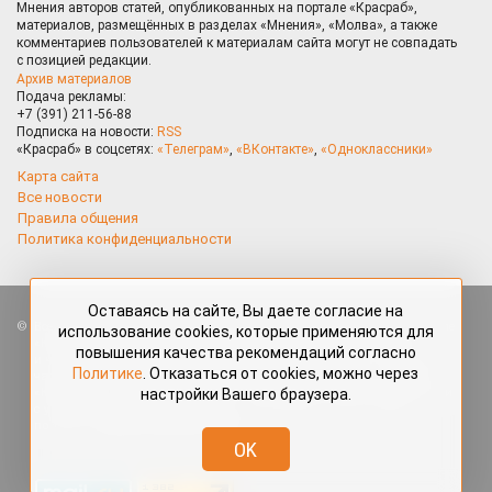
Мнения авторов статей, опубликованных на портале «Красраб»,
материалов, размещённых в разделах «Мнения», «Молва», а также
комментариев пользователей к материалам сайта могут не совпадать
с позицией редакции.
Архив материалов
Подача рекламы:
+7 (391) 211-56-88
Подписка на новости:
RSS
«Красраб» в соцсетях:
«Телеграм»
,
«ВКонтакте»
,
«Одноклассники»
Карта сайта
Все новости
Правила общения
Политика конфиденциальности
Оставаясь на сайте, Вы даете согласие на
Все права защищены. Любые материалы, размещённые на портале
использование cookies, которые применяются для
«Красраб.ру» сотрудниками редакции, нештатными авторами
повышения качества рекомендаций согласно
и читателями, являются объектами авторского права. Полное или
Политике
. Отказаться от cookies, можно через
частичное использование материалов, размещённых на портале
настройки Вашего браузера.
«Красраб.ру», допускается только с письменного согласия редакции
с указанием ссылки на источник. Все вопросы можно задать
по адресу
redaktor@krasrab.krsn.ru
.
OK