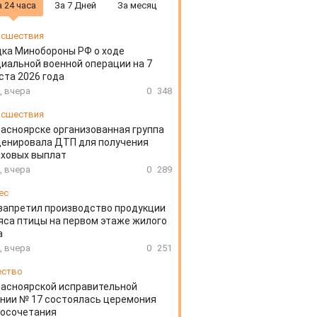
а 24 часа
За 7 Дней
За месяц
сшествия
ка Минобороны РФ о ходе
иальной военной операции на 7
ста 2026 года
, вчера
0
348
сшествия
расноярске организованная группа
ценировала ДТП для получения
аховых выплат
, вчера
0
289
ес
запретил производство продукции
яса птицы на первом этаже жилого
а
, вчера
0
251
ество
расноярской исправительной
нии № 17 состоялась церемония
косочетания