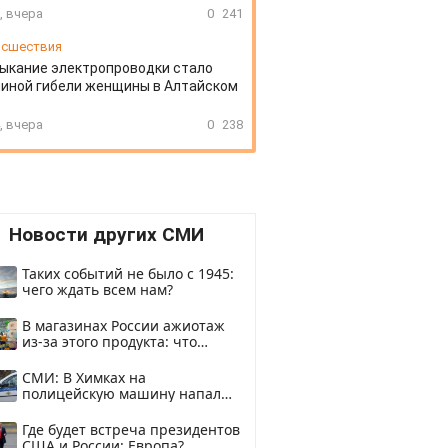
, вчера
0
241
сшествия
ыкание электропроводки стало
иной гибели женщины в Алтайском
, вчера
0
238
Новости других СМИ
Таких событий не было с 1945:
чего ждать всем нам?
В магазинах России ажиотаж
из-за этого продукта: что
купить?
СМИ: В Химках на
полицейскую машину напали
и подожгли.
Где будет встреча президентов
США и России: Европа?