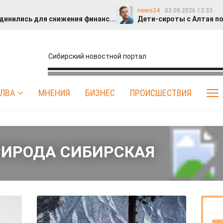
news24
03.08.2026 13:33
динились для снижения финанс...
Дети-сироты с Алтая по
12
нтов признались, что любят выбирать подарки бо...
editnews
29.07.2026 19:32
Сибирский новостной портал
стиан при новой власти
Опрос: 43% женщин признались, чт
IrmaLotos
27.07.2026 20:43
сь автобусная остановк...
Cибирский город как памятник
Гость
ЛВА
МНЕНИЯ
БИЗНЕС
ПРОИСШЕСТВИЯ
27.07.2026 15:34
ми семейными фотография...
Футбольный турнир памяти 
Анна Гафарова
23.07.2026 05:11
способ говорить о б...
Косметолог-эстетист Гафарова Анн
editnews
22.07.2026 17:40
тир в «Северном бульва...
39% женщин высказались про
Виктория
20.07.2026 09:45
ИРОДА СИБИРСКАЯ
и свою систему ценнос...
Публичное расскаяние
id314306805
17.07.2026 15:01
тно провели мобильную ...
«Рувики» выступила партнеро
Гость
15.07.2026 15:28
чественный
Публичное раскаяние