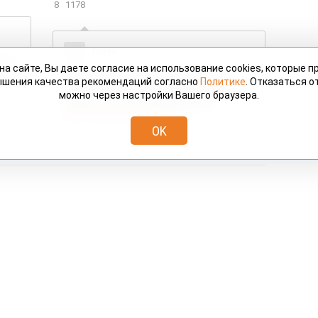
дете
8
1178
3
224
Гость
 не
на сайте, Вы даете согласие на использование cookies, которые 
е
Согласна полностью с точкой зрения
ышения качества рекомендаций согласно
Политике
. Отказаться от
Галины Николаевны.Великий Аркадий
Судь
можно через настройки Вашего браузера.
Райкин, как и многие выдающиеся...
дихл
ещё 7 lang.count.comments
эксп
OK
ещё 
ирский
стной портал
Архив материалов
Подача рекламы:
 Евгеньевич.