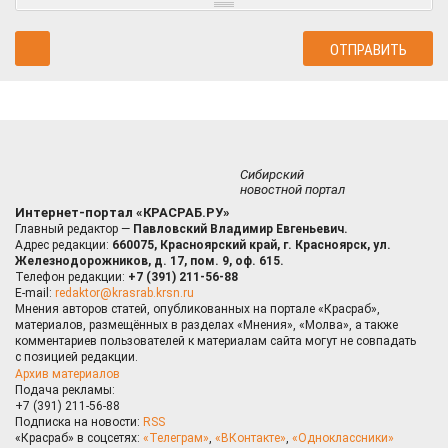
Сибирский
новостной портал
Интернет-портал «КРАСРАБ.РУ»
Главный редактор —
Павловский Владимир Евгеньевич.
Адрес редакции:
660075, Красноярский край, г. Красноярск, ул.
Железнодорожников, д. 17, пом. 9, оф. 615.
Телефон редакции:
+7 (391) 211-56-88
E-mail:
redaktor@krasrab.krsn.ru
Мнения авторов статей, опубликованных на портале «Красраб»,
материалов, размещённых в разделах «Мнения», «Молва», а также
комментариев пользователей к материалам сайта могут не совпадать
с позицией редакции.
Архив материалов
Подача рекламы:
+7 (391) 211-56-88
Подписка на новости:
RSS
«Красраб» в соцсетях:
«Телеграм»
,
«ВКонтакте»
,
«Одноклассники»