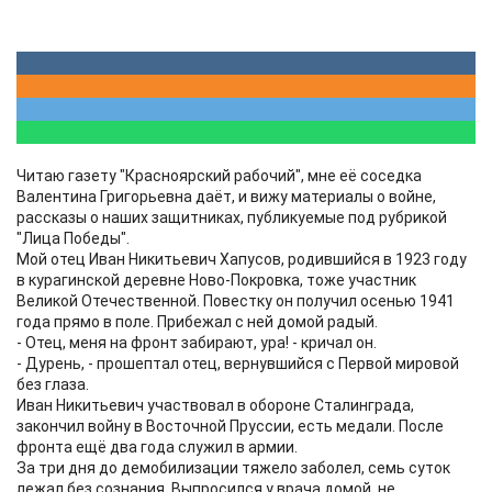
Читаю газету "Красноярский рабочий", мне её соседка
Валентина Григорьевна даёт, и вижу материалы о войне,
рассказы о наших защитниках, публикуемые под рубрикой
"Лица Победы".
Мой отец Иван Никитьевич Хапусов, родившийся в 1923 году
в курагинской деревне Ново-Покровка, тоже участник
Великой Отечественной. Повестку он получил осенью 1941
года прямо в поле. Прибежал с ней домой радый.
- Отец, меня на фронт забирают, ура! - кричал он.
- Дурень, - прошептал отец, вернувшийся с Первой мировой
без глаза.
Иван Никитьевич участвовал в обороне Сталинграда,
закончил войну в Восточной Пруссии, есть медали. После
фронта ещё два года служил в армии.
За три дня до демобилизации тяжело заболел, семь суток
лежал без сознания. Выпросился у врача домой, не