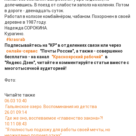
долечившись. В поезд от слабости заполз на коленях. Потом
в дороге - двенадцать суток.
Работал в колхозе комбайнёром, чабаном. Похоронен в своей
деревне в 1987 году.
Надежда СОРОКИНА.
Курагино.
#krasrab
Подписывайтесь на "КР" в отделениях связи или через
онлайн-сервис
"Почты России", а также - совершенно
бесплатно - на канал
"Красноярский рабочий"
в
"Яндекс.Дзен", читайте и комментируйте статьи вместе с
многотысячной аудиторией!
Фото:
Читайте также
06.03 10:40
Гальянское озеро. Воспоминания из детства
26.01 09:14
Где же оно, воспеваемое «главенство закона»?!
10.11 08:43
"Я полностью подхожу для работы своей мечты, но
неожиданно получил отказ"