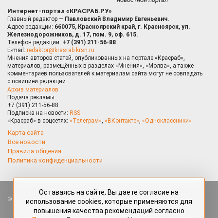
Интернет-портал «КРАСРАБ.РУ»
Главный редактор —
Павловский Владимир Евгеньевич.
Адрес редакции:
660075, Красноярский край, г. Красноярск, ул.
Железнодорожников, д. 17, пом. 9, оф. 615.
Телефон редакции:
+7 (391) 211-56-88
E-mail:
redaktor@krasrab.krsn.ru
Мнения авторов статей, опубликованных на портале «Красраб»,
материалов, размещённых в разделах «Мнения», «Молва», а также
комментариев пользователей к материалам сайта могут не совпадать
с позицией редакции.
Архив материалов
Подача рекламы:
+7 (391) 211-56-88
Подписка на новости:
RSS
«Красраб» в соцсетях:
«Телеграм»
,
«ВКонтакте»
,
«Одноклассники»
Карта сайта
Все новости
Правила общения
Политика конфиденциальности
Оставаясь на сайте, Вы даете согласие на
Все права защищены. Любые материалы, размещённые на портале
использование cookies, которые применяются для
«Красраб.ру» сотрудниками редакции, нештатными авторами
повышения качества рекомендаций согласно
и читателями, являются объектами авторского права. Полное или