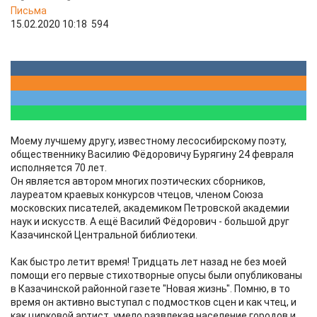
Письма
15.02.2020 10:18
594
Моему лучшему другу, известному лесосибирскому поэту,
общественнику Василию Фёдоровичу Бурягину 24 февраля
исполняется 70 лет.
Он является автором многих поэтических сборников,
лауреатом краевых конкурсов чтецов, членом Союза
московских писателей, академиком Петровской академии
наук и искусств. А ещё Василий Фёдорович - большой друг
Казачинской Центральной библиотеки.
Как быстро летит время! Тридцать лет назад не без моей
помощи его первые стихотворные опусы были опубликованы
в Казачинской районной газете "Новая жизнь". Помню, в то
время он активно выступал с подмостков сцен и как чтец, и
как цирковой артист, умело развлекая население городов и