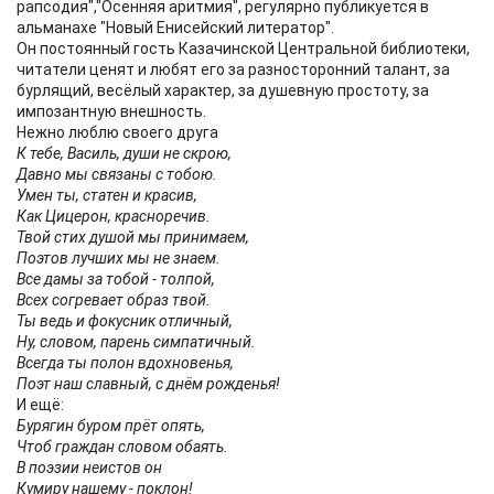
рапсодия","Осенняя аритмия", регулярно публикуется в
альманахе "Новый Енисейский литератор".
Он постоянный гость Казачинской Центральной библиотеки,
читатели ценят и любят его за разносторонний талант, за
бурлящий, весёлый характер, за душевную простоту, за
импозантную внешность.
Нежно люблю своего друга
К тебе, Василь, души не скрою,
Давно мы связаны с тобою.
Умен ты, статен и красив,
Как Цицерон, красноречив.
Твой стих душой мы принимаем,
Поэтов лучших мы не знаем.
Все дамы за тобой - толпой,
Всех согревает образ твой.
Ты ведь и фокусник отличный,
Ну, словом, парень симпатичный.
Всегда ты полон вдохновенья,
Поэт наш славный, с днём рожденья!
И ещё:
Бурягин буром прёт опять,
Чтоб граждан словом обаять.
В поэзии неистов он
Кумиру нашему - поклон!