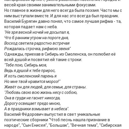
весей края своими занимательными фокусами.
Но главное в жизни для него всегда была поэзия. Часто мы с
ним выступали вместе. И для нас это всегда был праздник.
Василий Бурягин давно понял, что самое лучшая рифма - та,
которая падает нам с неба.
"Не зря весной ночей не досыпал я,
Что б ранним утром на пороге дня,
Восход светила радостно встречая
Рождалась строчка, рифмою звеня"
Однажды, приехав в Сибирь из Смоленска, он полюбил её
всей душой и посвятил ей такие строки:
"Тебе пою, Сибирь моя,
Ведь я душой к тебе прирос,
И хоть смоленский парень я
Но мне твой нравится мороз!"
Живёт он для людей, для семьи, для страны.
"Любовь свою всю жизнь несу с собою,
Она в груди не гаснет никогда,
Дорогу освещает предо мною,
А в праздники взмывает в небеса".
Василий Фёдорович выпустил в свет уникальные
поэтические сборники "Чтоб песнь нашла признание в
народе", "Сын Енисея", "Большак", "Вечная тема", "Сибирская