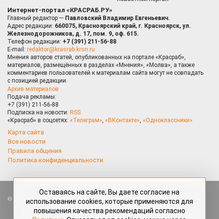
Интернет-портал «КРАСРАБ.РУ»
Главный редактор —
Павловский Владимир Евгеньевич.
Адрес редакции:
660075, Красноярский край, г. Красноярск, ул.
Железнодорожников, д. 17, пом. 9, оф. 615.
Телефон редакции:
+7 (391) 211-56-88
E-mail:
redaktor@krasrab.krsn.ru
Мнения авторов статей, опубликованных на портале «Красраб»,
материалов, размещённых в разделах «Мнения», «Молва», а также
комментариев пользователей к материалам сайта могут не совпадать
с позицией редакции.
Архив материалов
Подача рекламы:
+7 (391) 211-56-88
Подписка на новости:
RSS
«Красраб» в соцсетях:
«Телеграм»
,
«ВКонтакте»
,
«Одноклассники»
Карта сайта
Все новости
Правила общения
Политика конфиденциальности
Оставаясь на сайте, Вы даете согласие на
Все права защищены. Любые материалы, размещённые на портале
использование cookies, которые применяются для
«Красраб.ру» сотрудниками редакции, нештатными авторами
повышения качества рекомендаций согласно
и читателями, являются объектами авторского права. Полное или