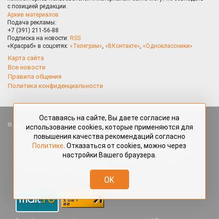
с позицией редакции.
Архив материалов
Подача рекламы:
+7 (391) 211-56-88
Подписка на новости:
RSS
«Красраб» в соцсетях:
«Телеграм»
,
«ВКонтакте»
,
«Одноклассники»
Карта сайта
Все новости
Правила общения
Политика конфиденциальности
Оставаясь на сайте, Вы даете согласие на
Все права защищены. Любые материалы, размещённые на портале
использование cookies, которые применяются для
«Красраб.ру» сотрудниками редакции, нештатными авторами
повышения качества рекомендаций согласно
и читателями, являются объектами авторского права. Полное или
Политике
. Отказаться от cookies, можно через
частичное использование материалов, размещённых на портале
настройки Вашего браузера.
«Красраб.ру», допускается только с письменного согласия редакции
с указанием ссылки на источник. Все вопросы можно задать
по адресу
redaktor@krasrab.krsn.ru
.
OK