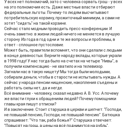
У всех нет полномочий, зато с человека сорвать грош - у всех
на это полномочия есть. Даже местные власти отбирают
федеральные льготы. Почему-то людям высчитывают
потребительскую корзину, прожиточный минимум, а сами не
хотят "сидеть" на такой корзине.
Сейчас стало модным проводить пресс-конференции. И
очень заметно: в жизни людей ничего не меняется в лучшую
сторону. Из года в год одни и те же вопросы и проблемы, в
ответ - сплошное пустословие.
Может быть, правители вспомнят, что они сделали с людьми
в конце девяностых. Верните народу вклады, которые украли
в 1998 году! У нас тогда было на счетах на четыре "Нивы", а
получили компенсацию - не хватило и на телевизор.
Загнали нас в такую нищету! Мы тогда были молодыми,
собирали деньги, чтобы в старости не испытывать нужды. А
сейчас у народа пенсии нищенские, накопления съедены и
работать силы нет, да и негде.
Всё внимание - человеку, сказал недавно А. В. Усс. А почему
же власти глухи к обращениям людей? Почему помощники
главы края пишут отписки?
И в заключение. Стоит старушка в церкви и шепчет: "Господи,
не повышай пенсию, Господи, не повышай пенсию". Батюшка
спрашивает: "Что так, раба божья?" Старушка отвечает:
"Повысят на грош, а цены на всё поднимутся на рубль".