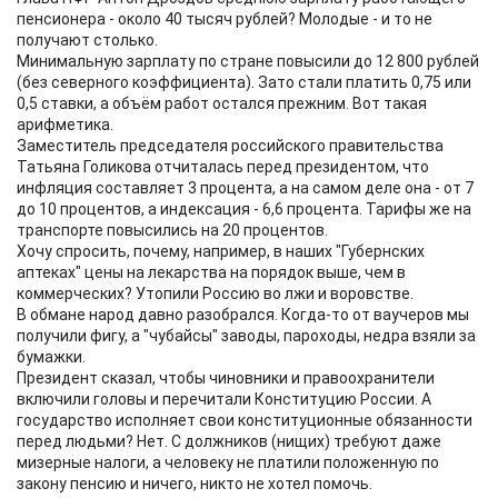
пенсионера - около 40 тысяч рублей? Молодые - и то не
получают столько.
Минимальную зарплату по стране повысили до 12 800 рублей
(без северного коэффициента). Зато стали платить 0,75 или
0,5 ставки, а объём работ остался прежним. Вот такая
арифметика.
Заместитель председателя российского правительства
Татьяна Голикова отчиталась перед президентом, что
инфляция составляет 3 процента, а на самом деле она - от 7
до 10 процентов, а индексация - 6,6 процента. Тарифы же на
транспорте повысились на 20 процентов.
Хочу спросить, почему, например, в наших "Губернских
аптеках" цены на лекарства на порядок выше, чем в
коммерческих? Утопили Россию во лжи и воровстве.
В обмане народ давно разобрался. Когда-то от ваучеров мы
получили фигу, а "чубайсы" заводы, пароходы, недра взяли за
бумажки.
Президент сказал, чтобы чиновники и правоохранители
включили головы и перечитали Конституцию России. А
государство исполняет свои конституционные обязанности
перед людьми? Нет. С должников (нищих) требуют даже
мизерные налоги, а человеку не платили положенную по
закону пенсию и ничего, никто не хотел помочь.