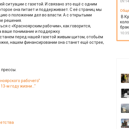
09:14
й ситуации с газетой. И связано это ещё с одним
торое она питает и поддерживает. С её страниц мы
Общ
ию о положении дел во власти. А с открытыми
В К
ые решения.
коло
ься с «Красноярским рабочим», как говорится,
бра
а ваше понимание и поддержку.
10:35
 встанем перед нашей газетой живым щитом, отобьём
ержке, нашем финансировании она станет ещё острее,
 прессы.
ноярского рабочего"
13-м году жизни..."
 детства