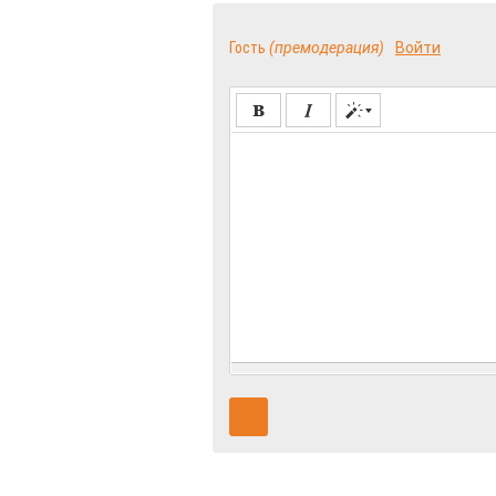
Гость
(премодерация)
Войти