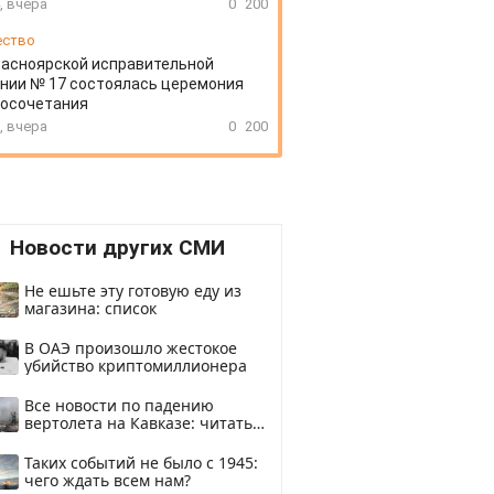
, вчера
0
200
ество
расноярской исправительной
нии № 17 состоялась церемония
косочетания
, вчера
0
200
Новости других СМИ
Не ешьте эту готовую еду из
магазина: список
В ОАЭ произошло жестокое
убийство криптомиллионера
Все новости по падению
вертолета на Кавказе: читать
здесь
Таких событий не было с 1945:
чего ждать всем нам?