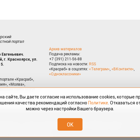
ирский
стной портал
Архив материалов
Подача рекламы:
 Евгеньевич.
+7 (391) 211-56-88
, г. Красноярск, ул.
Подписка на новости:
RSS
15.
«Красраб» в соцсетях:
«Телеграм»
,
«ВКонтакте»
,
«Одноклассники»
портале «Красраб»,
ия», «Молва»,
риалам сайта могут
на сайте, Вы даете согласие на использование cookies, которые 
ышения качества рекомендаций согласно
Политике
. Отказаться от
можно через настройки Вашего браузера.
змещённые на портале «Красраб.ру» сотрудниками редакции, нештатными
OK
 авторского права. Полное или частичное использование материалов,
скается только с письменного согласия редакции с указанием ссылки
дресу
redaktor@krasrab.krsn.ru
.