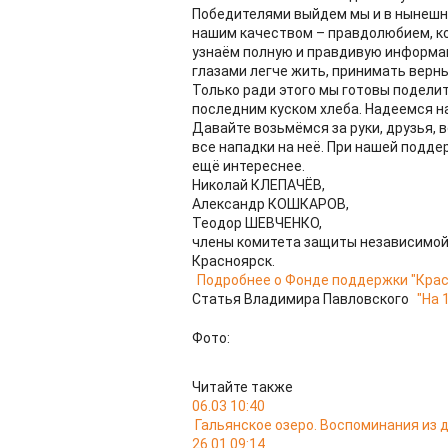
Победителями выйдем мы и в нынешне
нашим качеством – правдолюбием, ко
узнаём полную и правдивую информац
глазами легче жить, принимать верн
Только ради этого мы готовы поделит
последним куском хлеба. Надеемся н
Давайте возьмёмся за руки, друзья,
все нападки на неё. При нашей подд
ещё интереснее.
Николай КЛЕПАЧЁВ,
Александр КОШКАРОВ,
Теодор ШЕВЧЕНКО,
члены комитета защиты независимой
Красноярск.
Подробнее о Фонде поддержки "Крас
Статья Владимира Павловского
"На 1
Фото:
Читайте также
06.03 10:40
Гальянское озеро. Воспоминания из
26.01 09:14