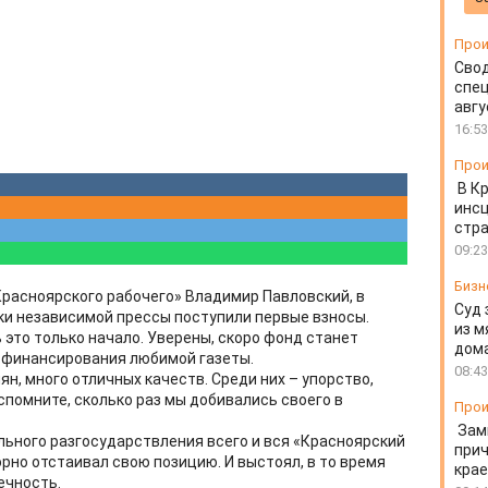
Прои
Свод
спец
авгу
16:53
Прои
В К
инс
стр
09:23
Бизн
Красноярского рабочего» Владимир Павловский, в
Суд 
и независимой прессы поступили первые взносы.
из м
 это только начало. Уверены, скоро фонд станет
дом
 финансирования любимой газеты.
08:43
ян, много отличных качеств. Среди них – упорство,
спомните, сколько раз мы добивались своего в
Прои
Зам
льного разгосударствления всего и вся «Красноярский
прич
орно отстаивал свою позицию. И выстоял, в то время
крае
ечность.