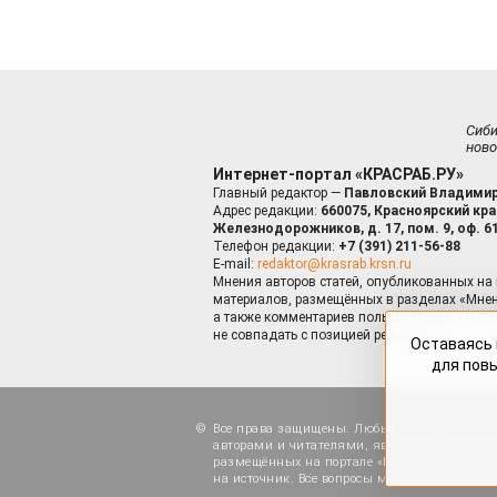
Сиб
ново
Интернет-портал «КРАСРАБ.РУ»
Главный редактор —
Павловский Владимир
Адрес редакции:
660075, Красноярский край
Железнодорожников, д. 17, пом. 9, оф. 6
Телефон редакции:
+7 (391) 211-56-88
E-mail:
redaktor@krasrab.krsn.ru
Мнения авторов статей, опубликованных на 
материалов, размещённых в разделах «Мнен
а также комментариев пользователей к мате
не совпадать с позицией редакции.
Оставаясь 
для пов
Все права защищены. Любые материалы, ра
авторами и читателями, являются объектами
размещённых на портале «Красраб.ру», допу
на источник. Все вопросы можно задать по а