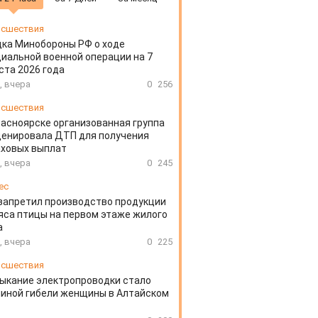
сшествия
ка Минобороны РФ о ходе
иальной военной операции на 7
ста 2026 года
, вчера
0
256
сшествия
расноярске организованная группа
ценировала ДТП для получения
аховых выплат
, вчера
0
245
ес
запретил производство продукции
яса птицы на первом этаже жилого
а
, вчера
0
225
сшествия
ыкание электропроводки стало
иной гибели женщины в Алтайском