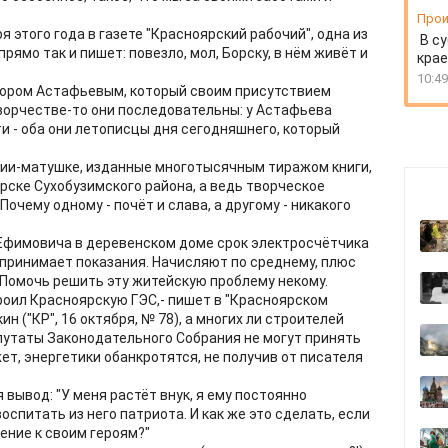
Прои
я этого года в газете "Красноярский рабочий", одна из
В су
рямо так и пишет: повезло, мол, Борску, в нём живёт и
крае
10:49
тором Астафьевым, который своим присутствием
творчестве-то они последовательны: у Астафьева
сути - оба они летописцы дня сегодняшнего, который
ссии-матушке, изданные многотысячным тиражом книги,
орске Сухобузимского района, а ведь творческое
очему одному - почёт и слава, а другому - никакого
я Ефимовича в деревенском доме срок электросчётчика
 принимает показания. Начисляют по среднему, плюс
 Помочь решить эту житейскую проблему некому.
роил Красноярскую ГЭС,- пишет в "Красноярском
 ("КР", 16 октября, № 78), а многих ли строителей
епутаты Законодательного Собрания не могут принять
т, энергетики обанкротятся, не получив от писателя
 вывод: "У меня растёт внук, я ему постоянно
оспитать из него патриота. И как же это сделать, если
ение к своим героям?"