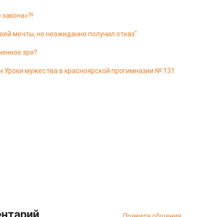
 закона»?!
оей мечты, но неожиданно получил отказ"
ченное зря?
и Уроки мужества в красноярской прогимназии № 131
ентарий
Правила общения