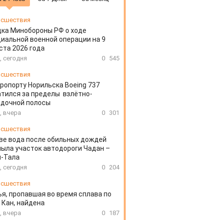
сшествия
ка Минобороны РФ о ходе
иальной военной операции на 9
ста 2026 года
, сегодня
0
545
сшествия
эропорту Норильска Boeing 737
тился за пределы взлётно-
адочной полосы
, вчера
0
301
сшествия
ве вода после обильных дождей
ыла участок автодороги Чадан –
н-Тала
, сегодня
0
204
сшествия
я, пропавшая во время сплава по
 Кан, найдена
, вчера
0
187