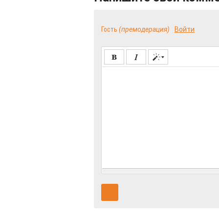
Гость
(премодерация)
Войти