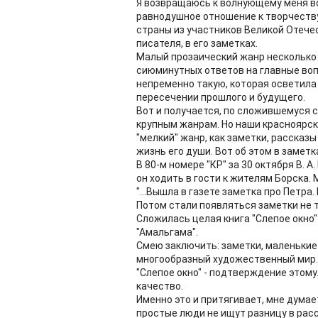
Я возвращаюсь к волнующему меня воп
равнодушное отношение к творчеству
страны из участников Великой Отече
писателя, в его заметках.
Малый прозаический жанр несколько
сиюминутных ответов на главные воп
непременно такую, которая осветила 
пересечении прошлого и будущего.
Вот и получается, по сложившемуся 
крупным жанрам. Но наши красноярск
"мелкий" жанр, как заметки, рассказ
жизнь его души. Вот об этом в заметк
В 80-м номере "КР" за 30 октября В. 
он ходить в гости к жителям Борска.
"...Вышла в газете заметка про Петра.
Потом стали появляться заметки не то
Сложилась целая книга "Слепое окно"
"Амальгама".
Смею заключить: заметки, маленькие
многообразный художественный мир.
"Слепое окно" - подтверждение этом
качество.
Именно это и притягивает, мне думае
простые люди не ищут разницу в расс