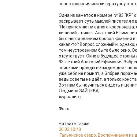
повествования или литературную техн
Одна из заметок в номере № 83 "КР" от
раскрывает суть мыслей писателя о в
"Не припомню ни одного красноярца, 
лишений, - пишет Анатолий Ефимович. 
бы с негодованием бросал каменья в 
какая-то? Вопрос сложный и, однако, 
том неустроенном быте было окно. Ок
отсутствует. Окно в будущее страны 
93-летний Анатолий Ефимович Зябре
поисками правды в каждом дне - чело
уже себя не помнят, а Зябрев поража
ведь советы не даёт, а только конст
Вот нам бы научиться видеть и ценить
Людмила ЗАЙЦЕВА,
журналист.
Фото:
Читайте также
06.03 10:40
Гальянское озеро. Воспоминания из