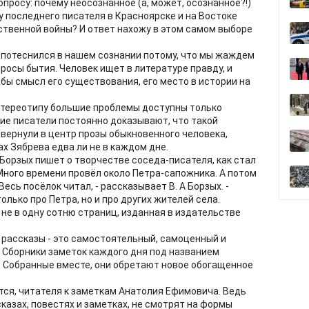
росу: почему неосознанное (а, может, осознанное?!)
 последнего писателя в Красноярске и на Востоке
ственной войны? И ответ нахожу в этом самом выборе
 потеснился в нашем сознании потому, что мы жаждем
росы бытия. Человек ищет в литературе правду, и
бы смысл его существования, его место в истории на
стереотипу большие проблемы доступны только
ие писатели постоянно доказывают, что такой
ы вернули в центр прозы обыкновенного человека,
ах Зябрева едва ли не в каждом дне.
А. Борзых пишет о творчестве соседа-писателя, как стал
 Много времени провёл около Петра-сапожника. А потом
 Весь посёлок читал, - рассказывает В. А Борзых. -
лько про Петра, но и про других жителей села.
 не в одну сотню страниц, изданная в издательстве
 рассказы - это самостоятельный, самоценный и
 Сборники заметок каждого дня под названием
у. Собранные вместе, они обретают новое обогащенное
тся, читателя к заметкам Анатолия Ефимовича. Ведь
казах, повестях и заметках, не смотрят на формы