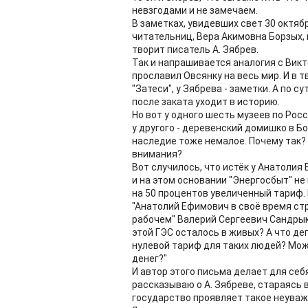
невзгодами и не замечаем.
В заметках, увидевших свет 30 октябр
читательниц, Вера Акимовна Борзых, п
творит писатель А. Зябрев.
Так и напрашивается аналогия с Вик
прославил Овсянку на весь мир. И в 
"Затеси", у Зябрева - заметки. А по 
после заката уходит в историю.
Но вот у одного шесть музеев по Ро
у другого - деревенский домишко в Б
наследие тоже немалое. Почему так? П
внимания?
Вот случилось, что истёк у Анатоли
и на этом основании "Энергосбыт" не
на 50 процентов увеличенный тариф.
"Анатолий Ефимович в своё время ст
рабочем" Валерий Сергеевич Сандрыкин
этой ГЭС осталось в живых? А что д
нулевой тариф для таких людей? Може
денег?"
И автор этого письма делает для себя
рассказываю о А. Зябреве, стараясь в
государство проявляет такое неуваж