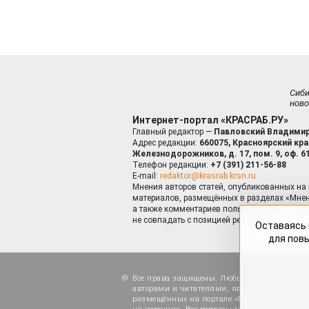
Сиб
ново
Интернет-портал «КРАСРАБ.РУ»
Главный редактор —
Павловский Владимир
Адрес редакции:
660075, Красноярский край
Железнодорожников, д. 17, пом. 9, оф. 6
Телефон редакции:
+7 (391) 211-56-88
E-mail:
redaktor@krasrab.krsn.ru
Мнения авторов статей, опубликованных на 
материалов, размещённых в разделах «Мнен
а также комментариев пользователей к мате
не совпадать с позицией редакции.
Оставаясь 
для пов
Все права защищены. Любые материалы, ра
авторами и читателями, являются объектами
размещённых на портале «Красраб.ру», допу