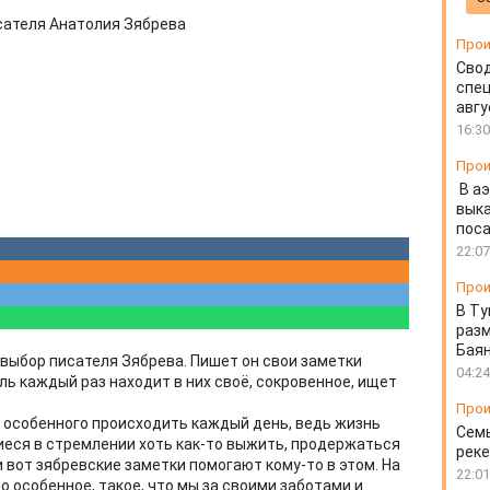
сателя Анатолия Зябрева
Прои
Свод
спец
авгу
16:30
Прои
В а
выка
пос
22:07
Прои
В Ту
разм
Бая
 выбор писателя Зябрева. Пишет он свои заметки
04:24
ель каждый раз находит в них своё, сокровенное, ищет
Прои
о особенного происходить каждый день, ведь жизнь
Семь
иеся в стремлении хоть как-то выжить, продержаться
реке
и вот зябревские заметки помогают кому-то в этом. На
22:01
то особенное, такое, что мы за своими заботами и