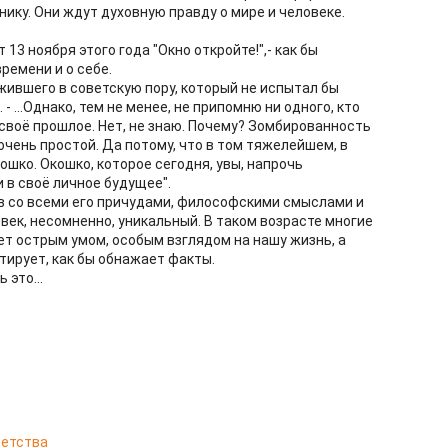
ику. Они ждут духовную правду о мире и человеке.
 13 ноября этого года "Окно откройте!",- как бы
ремени и о себе.
жившего в советскую пору, который не испытал бы
- ...Однако, тем не менее, не припомню ни одного, кто
своё прошлое. Нет, не знаю. Почему? Зомбированность
очень простой. Да потому, что в том тяжелейшем, в
ошко. Окошко, которое сегодня, увы, напрочь
и в своё личное будущее".
в со всеми его причудами, философскими смыслами и
век, несомненно, уникальный. В таком возрасте многие
ет острым умом, особым взглядом на нашу жизнь, а
атирует, как бы обнажает факты.
 это...
 детства