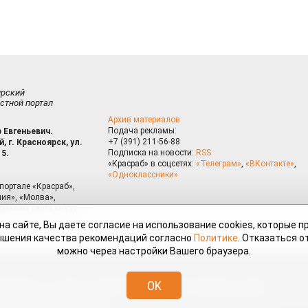
ирский
стной портал
Архив материалов
Подача рекламы:
 Евгеньевич.
+7 (391) 211-56-88
, г. Красноярск, ул.
Подписка на новости:
RSS
15.
«Красраб» в соцсетях:
«Телеграм»
,
«ВКонтакте»
,
«Одноклассники»
портале «Красраб»,
ия», «Молва»,
риалам сайта могут
на сайте, Вы даете согласие на использование cookies, которые 
ышения качества рекомендаций согласно
Политике
. Отказаться от
можно через настройки Вашего браузера.
змещённые на портале «Красраб.ру» сотрудниками редакции, нештатными
OK
 авторского права. Полное или частичное использование материалов,
скается только с письменного согласия редакции с указанием ссылки