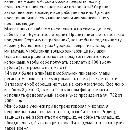
качестве жизни в России можно говорить, если у
большинства нищенские пенсии и зарплаты? Страна
захвачена олигархами, и всё работает на них. Доходы
восстанавливаются у министров и чиновников, а не у
простых людей.
Много пишут о заботе о населении. А на самом деле её,
заботы, нет. Бумага всё стерпит. Правители знают ответ, кто
придумал "корзину потребления", вот их бы посадить на эту
корзину. Выполняют указ Чубайса - сократить народ до
минимума, чтобы жили только олигархи да их лакеи.
Глава нашего района пополняет бюджет нищенскими
копейками, чтобы себе получать зарплату в 100 тысяч
рублей (хотя района почти нет).
14 мая я была на приёме в мобильной приёмной главы
региона. Но пока что не могу сказать о её эффективности.
Отправили моё обращение туда, на кого я жалуюсь. Всё ясно,
как божий день. Однако в Пенсионном фонде не хотят
исполнять федеральный закон и указ президента № 1762 от
2000 года.
Мои бывшие ученики при встрече говорят мне: мол, я
неправильно им говорила, что надо любить свою Родину,
защищать её, заботиться о старших, не обижать младших,
обездоленных, быть патриотами. Я и не думала, что наступит
такое время.