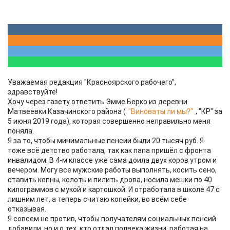
Уважаемая редакция "Красноярского рабочего",
здравствуйте!
Хочу через газету ответить Эмме Берко из деревни
Матвеевки Казачинского района (
"Виноваты ли мы?"
, "КР" за
5 июня 2019 года), которая совершенно неправильно меня
поняла.
Я за то, чтобы минимальные пенсии были 20 тысяч руб. Я
тоже всё детство работала, так как папа пришёл с фронта
инвалидом. В 4-м классе уже сама доила двух коров утром и
вечером. Могу все мужские работы выполнять, косить сено,
ставить копны, колоть и пилить дрова, носила мешки по 40
килограммов с мукой и картошкой. И отработала в школе 47 с
лишним лет, а теперь считаю копейки, во всём себе
отказывая.
Я совсем не против, чтобы получателям социальных пенсий
добавили, но и о тех, кто отдал полвека жизни, работая на