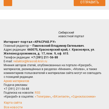
Сибирский
новостной портал
Интернет-портал «КРАСРАБ.РУ»
Главный редактор —
Павловский Владимир Евгеньевич.
Адрес редакции:
660075, Красноярский край, г. Красноярск, ул.
Железнодорожников, д. 17, пом. 9, оф. 615.
Телефон редакции:
+7 (391) 211-56-88
E-mail:
redaktor@krasrab.krsn.ru
Мнения авторов статей, опубликованных на портале «Красраб»,
материалов, размещённых в разделах «Мнения», «Молва», а также
комментариев пользователей к материалам сайта могут не совпадать
с позицией редакции.
Архив материалов
Подача рекламы:
+7 (391) 211-56-88
Подписка на новости:
RSS
«Красраб» в соцсетях:
«Телеграм»
,
«ВКонтакте»
,
«Одноклассники»
Карта сайта
Все новости