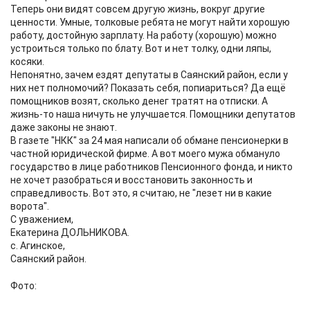
Теперь они видят совсем другую жизнь, вокруг другие
ценности. Умные, толковые ребята не могут найти хорошую
работу, достойную зарплату. На работу (хорошую) можно
устроиться только по блату. Вот и нет толку, одни ляпы,
косяки.
Непонятно, зачем ездят депутаты в Саянский район, если у
них нет полномочий? Показать себя, попиариться? Да ещё
помощников возят, сколько денег тратят на отписки. А
жизнь-то наша ничуть не улучшается. Помощники депутатов
даже законы не знают.
В газете "НКК" за 24 мая написали об обмане пенсионерки в
частной юридической фирме. А вот моего мужа обмануло
государство в лице работников Пенсионного фонда, и никто
не хочет разобраться и восстановить законность и
справедливость. Вот это, я считаю, не "лезет ни в какие
ворота".
С уважением,
Екатерина ДОЛЬНИКОВА.
с. Агинское,
Саянский район.
Фото: