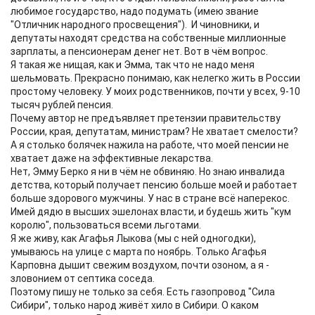
любимое государство, надо подумать (имею звание
"Отличник народного просвещения"). И чиновники, и
депутаты находят средства на собственные миллионные
зарплаты, а пенсионерам денег нет. Вот в чём вопрос.
Я такая же нищая, как и Эмма, так что не надо меня
шельмовать. Прекрасно понимаю, как нелегко жить в России
простому человеку. У моих родственников, почти у всех, 9-10
тысяч рублей пенсия.
Почему автор не предъявляет претензии правительству
России, края, депутатам, министрам? Не хватает смелости?
А я столько болячек нажила на работе, что моей пенсии не
хватает даже на эффективные лекарства.
Нет, Эмму Берко я ни в чём не обвиняю. Но знаю инвалида
детства, который получает пенсию больше моей и работает
больше здорового мужчины. У нас в стране всё наперекос.
Имей дядю в высших эшелонах власти, и будешь жить "кум
королю", пользоваться всеми льготами.
Я же живу, как Агафья Лыкова (мы с ней одногодки),
умываюсь на улице с марта по ноябрь. Только Агафья
Карповна дышит свежим воздухом, почти озоном, а я -
зловонием от септика соседа.
Поэтому пишу не только за себя. Есть газопровод "Сила
Сибири", только народ живёт хило в Сибири. О каком