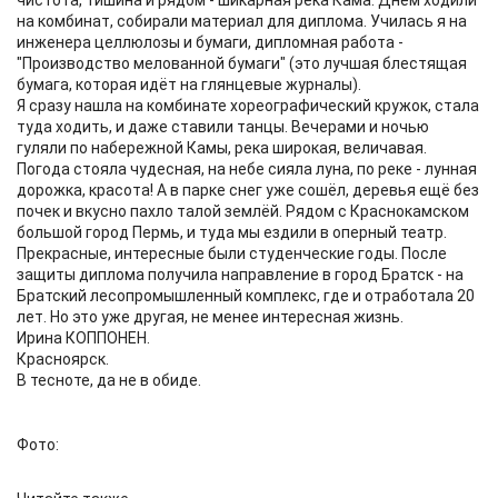
чистота, тишина и рядом - шикарная река Кама. Днём ходили
на комбинат, собирали материал для диплома. Училась я на
инженера целлюлозы и бумаги, дипломная работа -
"Производство мелованной бумаги" (это лучшая блестящая
бумага, которая идёт на глянцевые журналы).
Я сразу нашла на комбинате хореографический кружок, стала
туда ходить, и даже ставили танцы. Вечерами и ночью
гуляли по набережной Камы, река широкая, величавая.
Погода стояла чудесная, на небе сияла луна, по реке - лунная
дорожка, красота! А в парке снег уже сошёл, деревья ещё без
почек и вкусно пахло талой землёй. Рядом с Краснокамском
большой город Пермь, и туда мы ездили в оперный театр.
Прекрасные, интересные были студенческие годы. После
защиты диплома получила направление в город Братск - на
Братский лесопромышленный комплекс, где и отработала 20
лет. Но это уже другая, не менее интересная жизнь.
Ирина КОППОНЕН.
Красноярск.
В тесноте, да не в обиде.
Фото: