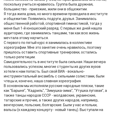
поскольку учиться нравилось. Группа была дружная,
большинство - приезжие, жили они в общежитии.
Я тогда жила дома, но много времени проводила в институте
и общежитии. Появились подруги, друзья. Занималась
общественной работой, спортивной гимнастикой, тогда у
меня был 1-й юношеский разряд. С первых же дней нашла
аудиторию, где занимались танцами, так как всю жизнь
мечтала этому научиться.
С первого по пятый курс я занималась в коллективе
хореографии. Мне это занятие очень нравилось, поэтому
пришлось оставить спортивные тренировки, остались
только репетиции.
Самодеятельность в институте была сильная. Наши вечера
пользовались успехом, многие студенты из других вузов
хотели к нам попасть. Был свой ВИА - вокально-
инструментальный ансамбль с сильными солистами, были
чтецы и, конечно, наша славная хореография.
В основном мы исполняли русские народные пляски, такие
как "Барыня", "Кадриль", "Зимушка-зима", "Утушка луговая", а
также танцы народов СССР - молдавские, украинские,
татарские и прочие, а также других народов, например,
венгерские, польские, болгарские. Были у нас и польки,
вальсы (к каждому концерту - новый танец). Выступали на