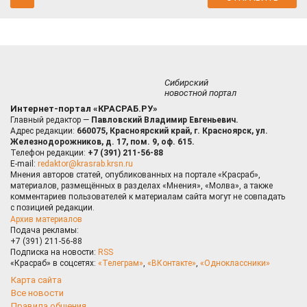
Сибирский
новостной портал
Интернет-портал «КРАСРАБ.РУ»
Главный редактор —
Павловский Владимир Евгеньевич.
Адрес редакции:
660075, Красноярский край, г. Красноярск, ул.
Железнодорожников, д. 17, пом. 9, оф. 615.
Телефон редакции:
+7 (391) 211-56-88
E-mail:
redaktor@krasrab.krsn.ru
Мнения авторов статей, опубликованных на портале «Красраб»,
материалов, размещённых в разделах «Мнения», «Молва», а также
комментариев пользователей к материалам сайта могут не совпадать
с позицией редакции.
Архив материалов
Подача рекламы:
+7 (391) 211-56-88
Подписка на новости:
RSS
«Красраб» в соцсетях:
«Телеграм»
,
«ВКонтакте»
,
«Одноклассники»
Карта сайта
Все новости
Правила общения