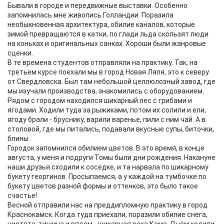
Бывали в городе и передвижные выставки. Особенно
запомнилась мне живопись Голландии. Поразила
необыкновенная архитектура, обилие каналов, которые
зимой превращаются в катки, по глади льда скользят люди
на коньках и оригинальных санках. Хороши были жанровые
сценки.
В те времена студентов отправляли на практику. Так, на
третьем курсе поехали мы в город Новая Ляля, это к северу
от Свердловска. Был там небольшой целлюлозный завод, где
мы изучали производства, знакомились с оборудованием.
Рядом с городом находился шикарный лес с грибами и
ягодами. Ходили туда за рыжиками, потом их солили и ели,
ягоду брали - бруснику, варили варенье, пили с ним чай. А в
столовой, где мы питались, подавали вкусные супы, биточки,
блины.
Городок запомнился обилием цветов. В это время, в конце
августа, у меня и подруги Томы были дни рождения. Накануне
наши друзья сходили к соседке, и та нарвала по шикарному
букету георгинов. Просыпаемся, а у каждой на тумбочке по
букету цветов разной формы и оттенков, это было такое
счастье!
Весной отправили нас на преддипломную практику в город
Краснокамск. Когда туда приехали, поразили обилие снега,