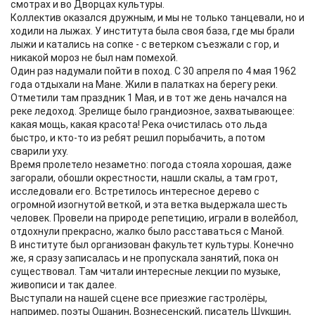
смотрах и во Дворцах культуры.
Коллектив оказался дружным, и мы не только танцевали, но и
ходили на лыжах. У института была своя база, где мы брали
лыжи и катались на сопке - с ветерком съезжали с гор, и
никакой мороз не был нам помехой.
Один раз надумали пойти в поход. С 30 апреля по 4 мая 1962
года отдыхали на Мане. Жили в палатках на берегу реки.
Отметили там праздник 1 Мая, и в тот же день начался на
реке ледоход. Зрелище было грандиозное, захватывающее:
какая мощь, какая красота! Река очистилась ото льда
быстро, и кто-то из ребят решил порыбачить, а потом
сварили уху.
Время пролетело незаметно: погода стояла хорошая, даже
загорали, обошли окрестности, нашли скалы, а там грот,
исследовали его. Встретилось интересное дерево с
огромной изогнутой веткой, и эта ветка выдержала шесть
человек. Провели на природе репетицию, играли в волейбол,
отдохнули прекрасно, жалко было расставаться с Маной.
В институте был организован факультет культуры. Конечно
же, я сразу записалась и не пропускала занятий, пока он
существовал. Там читали интересные лекции по музыке,
живописи и так далее.
Выступали на нашей сцене все приезжие гастролёры,
например, поэты Ошанин, Вознесенский, писатель Шукшин,