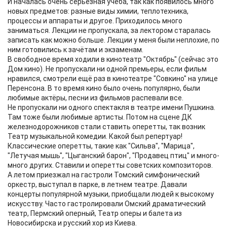
И началась очень серьёзная учёба, так как появилось много
новых предметов: разные виды химии, теплотехника,
процессы и аппараты и другое. Приходилось много
заниматься. Лекции не пропускала, за лектором старалась
записать как можно больше. Лекции у меня были неплохие, по
ним готовились к зачётам и экзаменам.
В свободное время ходили в кинотеатр "Октябрь" (сейчас это
Дом кино). Не пропускали ни одной премьеры, если фильм
нравился, смотрели ещё раз в кинотеатре "Совкино" на улице
Перенсона. В то время кино было очень популярно, были
любимые актёры, песни из фильмов распевали все.
Не пропускали ни одного спектакля в театре имени Пушкина.
Там тоже были любимые артисты. Потом на сцене ДК
железнодорожников стали ставить оперетты, так возник
Театр музыкальной комедии. Какой был репертуар!
Классические оперетты, такие как "Сильва", "Марица",
"Летучая мышь", "Цыганский барон", "Продавец птиц" и много-
много других. Ставили и оперетты советских композиторов.
А летом приезжал на гастроли Томский симфонический
оркестр, выступал в парке, в летнем театре. Давали
концерты популярной музыки, приобщали людей к высокому
искусству. Часто гастролировали Омский драматический
театр, Пермский оперный, Театр оперы и балета из
Новосибирска и русский хор из Киева.