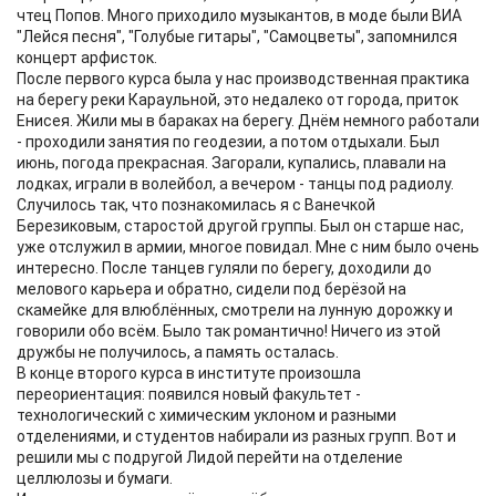
чтец Попов. Много приходило музыкантов, в моде были ВИА
"Лейся песня", "Голубые гитары", "Самоцветы", запомнился
концерт арфисток.
После первого курса была у нас производственная практика
на берегу реки Караульной, это недалеко от города, приток
Енисея. Жили мы в бараках на берегу. Днём немного работали
- проходили занятия по геодезии, а потом отдыхали. Был
июнь, погода прекрасная. Загорали, купались, плавали на
лодках, играли в волейбол, а вечером - танцы под радиолу.
Случилось так, что познакомилась я с Ванечкой
Березиковым, старостой другой группы. Был он старше нас,
уже отслужил в армии, многое повидал. Мне с ним было очень
интересно. После танцев гуляли по берегу, доходили до
мелового карьера и обратно, сидели под берёзой на
скамейке для влюблённых, смотрели на лунную дорожку и
говорили обо всём. Было так романтично! Ничего из этой
дружбы не получилось, а память осталась.
В конце второго курса в институте произошла
переориентация: появился новый факультет -
технологический с химическим уклоном и разными
отделениями, и студентов набирали из разных групп. Вот и
решили мы с подругой Лидой перейти на отделение
целлюлозы и бумаги.