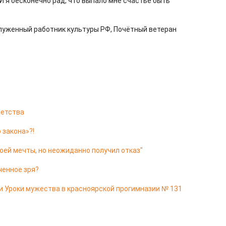
 И я бесконечно рад, что выпало мне счастье быть
луженный работник культуры РФ, Почётный ветеран
 детства
 закона»?!
оей мечты, но неожиданно получил отказ"
ченное зря?
и Уроки мужества в красноярской прогимназии № 131