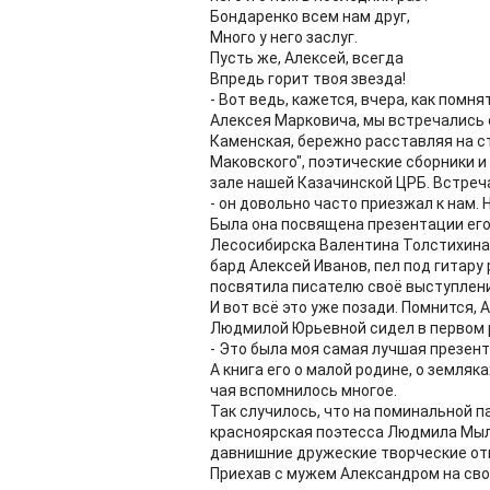
Бондаренко всем нам друг,
Много у него заслуг.
Пусть же, Алексей, всегда
Впредь горит твоя звезда!
- Вот ведь, кажется, вчера, как помн
Алексея Марковича, мы встречались с
Каменская, бережно расставляя на сто
Маковского", поэтические сборники и
зале нашей Казачинской ЦРБ. Встреч
- он довольно часто приезжал к нам. 
Была она посвящена презентации его
Лесосибирска Валентина Толстихина с
бард Алексей Иванов, пел под гитару
посвятила писателю своё выступлени
И вот всё это уже позади. Помнится,
Людмилой Юрьевной сидел в первом р
- Это была моя самая лучшая презент
А книга его о малой родине, о земля
чая вспомнилось многое.
Так случилось, что на поминальной п
красноярская поэтесса Людмила Мыл
давнишние дружеские творческие от
Приехав с мужем Александром на свою