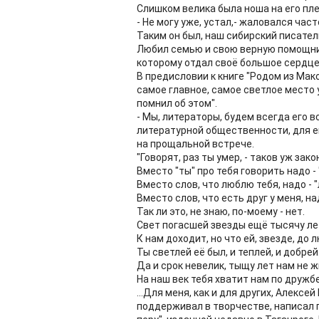
Слишком велика была ноша на его пле
- Не могу уже, устал,- жаловался часто
Таким он был, наш сибирский писате
Любил семью и свою верную помощниц
которому отдал своё большое сердце
В предисловии к книге "Родом из Мак
самое главное, самое светлое место у 
помнил об этом".
- Мы, литераторы, будем всегда его 
литературной общественности, для е
на прощальной встрече.
"Говорят, раз ты умер, - таков уж закон
Вместо "ты" про тебя говорить надо - 
Вместо слов, что люблю тебя, надо - 
Вместо слов, что есть друг у меня, над
Так ли это, не знаю, по-моему - нет.
Свет погасшей звезды ещё тысячу ле
К нам доходит, но что ей, звезде, до 
Ты светлей её был, и теплей, и добрей
Да и срок невелик, тыщу лет нам не ж
На наш век тебя хватит нам по дружбе
...Для меня, как и для других, Алекс
поддерживал в творчестве, написал п