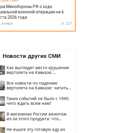
сшествия
ка Минобороны РФ о ходе
иальной военной операции на 6
ста 2026 года
, вчера
0
221
Новости других СМИ
Как выглядит место крушение
вертолета на Кавказе:
смотреть
Все новости по падению
вертолета на Кавказе: читать
здесь
Таких событий не было с 1945:
чего ждать всем нам?
В магазинах России ажиотаж
из-за этого продукта: что
купить?
Не ешьте эту готовую еду из