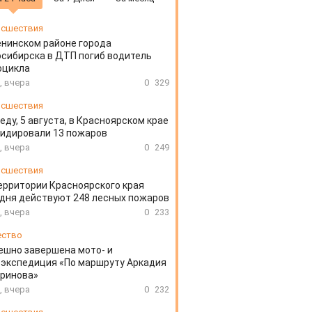
сшествия
енинском районе города
сибирска в ДТП погиб водитель
оцикла
, вчера
0
329
сшествия
еду, 5 августа, в Красноярском крае
идировали 13 пожаров
, вчера
0
249
сшествия
ерритории Красноярского края
дня действуют 248 лесных пожаров
, вчера
0
233
ество
ешно завершена мото- и
экспедиция «По маршруту Аркадия
аринова»
, вчера
0
232