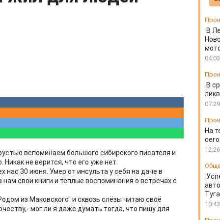
Прои
В Л
Ново
мот
04:03
Прои
В ср
ликв
07:29
Прои
На т
сего
12:26
грустью вспоминаем большого сибирского писателя и
Никак не верится, что его уже нет.
Общ
 нас 30 июня. Умер от инсульта у себя на даче в
Усп
 нам свои книги и тёплые воспоминания о встречах с
авто
Туг
Родом из Маковского" и сквозь слёзы читаю своё
10:43
честву,- мог ли я даже думать тогда, что пишу для