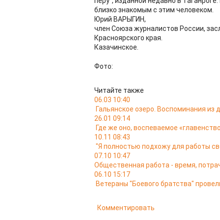
перу", изданной недавно в Таганроге.
близко знакомым с этим человеком.
Юрий ВАРЫГИН,
член Союза журналистов России, зас
Красноярского края.
Казачинское.
Фото:
Читайте также
06.03 10:40
Гальянское озеро. Воспоминания из
26.01 09:14
Где же оно, воспеваемое «главенство
10.11 08:43
"Я полностью подхожу для работы св
07.10 10:47
Общественная работа - время, потра
06.10 15:17
Ветераны "Боевого братства" провел
Комментировать