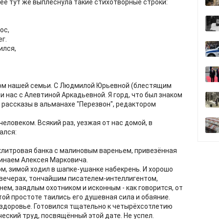
её тут же выплеснула такие стихотворные строки:
ос,
ег.
ился,
ом нашей семьи. С Людмилой Юрьевной (блестящим
 нас с Алевтиной Аркадьевной. Я горд, что был знаком
 и рассказы в альманахе "Перезвон", редактором
еловеком. Всякий раз, уезжая от нас домой, в
ался:
ёхлитровая банка с малиновым вареньем, привезённая
минаем Алексея Марковича.
, зимой ходил в шапке-ушанке набекрень. И хорошо
 вечерах, тончайшим писателем-интеллигентом,
ем, заядлым охотником и исконным - как говорится, от
той простоте таились его душевная сила и обаяние.
а здоровье. Готовился тщательно к четырёхсотлетию
еский труд, посвящённый этой дате. Не успел.