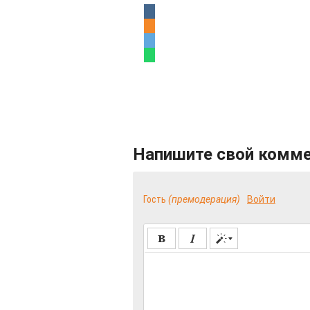
Напишите свой комм
Гость
(премодерация)
Войти