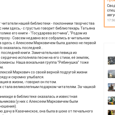
Прои
Свод
спец
авгу
17:56
ят читатели нашей библиотеки - поклонники творчества
 ним здесь,- с грустью говорит библиотекарь Татьяна
лике его книги - "Государева вотчина", "Родом из
 прозу.- Совсем недавно все собрались в читальном
а здесь с Алексеем Марковичем была далеко не первой
Но оказалась последней...
 последней книги. Замечательная певица из
ердечно исполняла песни на его стихи, её земляк,
 романсы. Наша вокальная группа "Рябинушка" тоже
е.
 Алексей Маркович со своей верной подругой жизни
яду и скромно улыбался.
ация в жизни,- говорил он потом.
ках стала великолепным подарком читателям. За чашкой
анихиде в библиотеке оказалась и известная
ьникова (у них с Алексеем Марковичем были
ношения).
 дачу в Казачинское, она была в шоке от печального