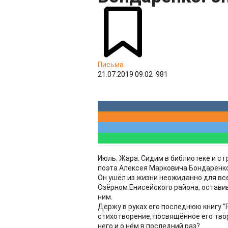
Письма
21.07.2019 09:02
981
Июль. Жара. Сидим в библиотеке и с 
поэта Алексея Марковича Бондаренко. 
Он ушёл из жизни неожиданно для всех
Озёрном Енисейского района, оставив
ним.
Держу в руках его последнюю книгу "
стихотворение, посвящённое его твор
него и о нём в последний раз?