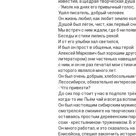
известия, а щедрая творческая душа 
- Умолк на днях его привычный голос,
Ушёл писатель, добрый человек.
Он жизнь любил, как любит землю кол
Душой был лёгок, чист, как первый сн
Мы встреч с ним ждали, где б ни появ
Беседы и стихи лились рекой.
И от его улыбки зал светился,
И был он прост в общеньи, наш герой.
Алексей Маркович был хорошим друг
литератором) они частенько навещали
с ним, и он не раз печатал мои стихи
которого являлся много лет.
Он был очень добрым, хлебосольным ч
Лесосибирск, обязательно интересов
- Что привезти?
До сих пор стоит у нас в подполе тр
когда-то им. Пьём чай и всегда вспо
Он был настоящим сибирским мужиком
смотрелся в смокинге на творческих
оставаясь простым деревенским парн
сохи - крестьянином-тружеником. В э
Он много работал, и это сказалось н
Енисейска, спешил закончить историч