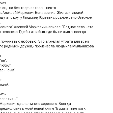
чах.
 он,- но без творчества я - никто.
ль Алексей Маркович Бондаренко. Жил для людей.
у и подругу Людмилу Юрьевну, родное село Озёрное,
.
овского" Алексей Маркович написал: "Родное село - это
человека. Где бы я ни был, где бы ни жил, я всегда
вспоминать с любовью. Это тяжёлая утрата для всей
го родных и друзей,- произнесла Людмила Мыльникова
 -
"он",
"любил".
о - "был".
т
людей.
.
ить.
 светить!"
ей Маркович сделал много хорошего. Всегда
редисловие к моей новой книге "Бумага тянется к