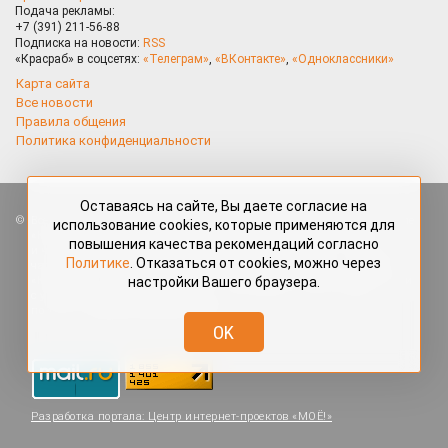
Подача рекламы:
+7 (391) 211-56-88
Подписка на новости:
RSS
«Красраб» в соцсетях:
«Телеграм»
,
«ВКонтакте»
,
«Одноклассники»
Карта сайта
Все новости
Правила общения
Политика конфиденциальности
Оставаясь на сайте, Вы даете согласие на
Все права защищены. Любые материалы, размещённые на портале
использование cookies, которые применяются для
«Красраб.ру» сотрудниками редакции, нештатными авторами
повышения качества рекомендаций согласно
и читателями, являются объектами авторского права. Полное или
Политике
. Отказаться от cookies, можно через
частичное использование материалов, размещённых на портале
настройки Вашего браузера.
«Красраб.ру», допускается только с письменного согласия редакции
с указанием ссылки на источник. Все вопросы можно задать
по адресу
redaktor@krasrab.krsn.ru
.
OK
Разработка портала:
Центр интернет-проектов «МОЁ!»