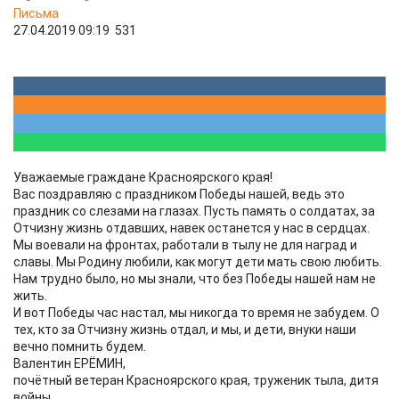
Письма
27.04.2019 09:19
531
Уважаемые граждане Красноярского края!
Вас поздравляю с праздником Победы нашей, ведь это
праздник со слезами на глазах. Пусть память о солдатах, за
Отчизну жизнь отдавших, навек останется у нас в сердцах.
Мы воевали на фронтах, работали в тылу не для наград и
славы. Мы Родину любили, как могут дети мать свою любить.
Нам трудно было, но мы знали, что без Победы нашей нам не
жить.
И вот Победы час настал, мы никогда то время не забудем. О
тех, кто за Отчизну жизнь отдал, и мы, и дети, внуки наши
вечно помнить будем.
Валентин ЕРЁМИН,
почётный ветеран Красноярского края, труженик тыла, дитя
войны.