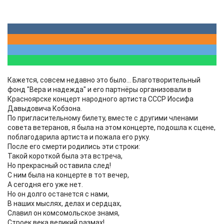
Кажется, совсем недавно это было... Благотворительный
фонд "Вера и надежда" и его партнёры организовали в
Красноярске концерт народного артиста СССР Иосифа
Давыдовича Кобзона.
По пригласительному билету, вместе с другими членами
совета ветеранов, я была на этом концерте, подошла к сцене,
поблагодарила артиста и пожала его руку.
После его смерти родились эти строки:
Такой короткой была эта встреча,
Но прекрасный оставила след!
С ним была на концерте в тот вечер,
А сегодня его уже нет.
Но он долго останется с нами,
В наших мыслях, делах и сердцах,
Славил он комсомольское знамя,
Строек века великий размах!