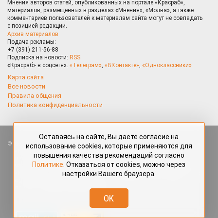
Мнения авторов статей, опубликованных на портале «Красраб»,
материалов, размещённых в разделах «Мнения», «Молва», а также
комментариев пользователей к материалам сайта могут не совпадать
с позицией редакции.
Архив материалов
Подача рекламы:
+7 (391) 211-56-88
Подписка на новости:
RSS
«Красраб» в соцсетях:
«Телеграм»
,
«ВКонтакте»
,
«Одноклассники»
Карта сайта
Все новости
Правила общения
Политика конфиденциальности
Оставаясь на сайте, Вы даете согласие на
Все права защищены. Любые материалы, размещённые на портале
использование cookies, которые применяются для
«Красраб.ру» сотрудниками редакции, нештатными авторами
повышения качества рекомендаций согласно
и читателями, являются объектами авторского права. Полное или
Политике
. Отказаться от cookies, можно через
частичное использование материалов, размещённых на портале
настройки Вашего браузера.
«Красраб.ру», допускается только с письменного согласия редакции
с указанием ссылки на источник. Все вопросы можно задать
по адресу
redaktor@krasrab.krsn.ru
.
OK