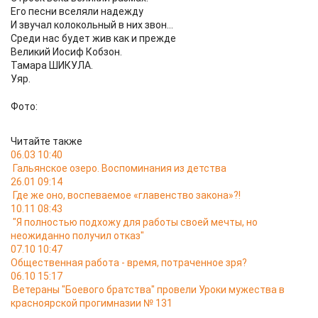
Его песни вселяли надежду
И звучал колокольный в них звон...
Среди нас будет жив как и прежде
Великий Иосиф Кобзон.
Тамара ШИКУЛА.
Уяр.
Фото:
Читайте также
06.03 10:40
Гальянское озеро. Воспоминания из детства
26.01 09:14
Где же оно, воспеваемое «главенство закона»?!
10.11 08:43
"Я полностью подхожу для работы своей мечты, но
неожиданно получил отказ"
07.10 10:47
Общественная работа - время, потраченное зря?
06.10 15:17
Ветераны "Боевого братства" провели Уроки мужества в
красноярской прогимназии № 131