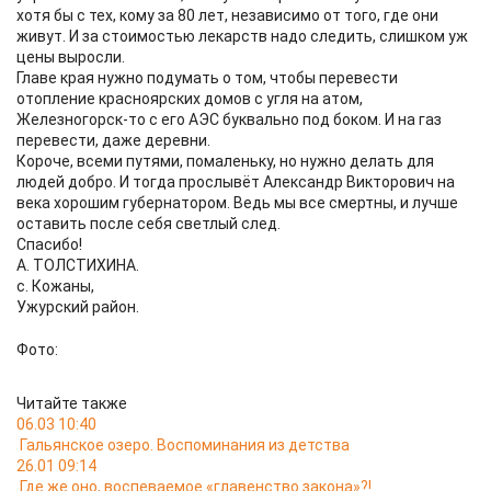
хотя бы с тех, кому за 80 лет, независимо от того, где они
живут. И за стоимостью лекарств надо следить, слишком уж
цены выросли.
Главе края нужно подумать о том, чтобы перевести
отопление красноярских домов с угля на атом,
Железногорск-то с его АЭС буквально под боком. И на газ
перевести, даже деревни.
Короче, всеми путями, помаленьку, но нужно делать для
людей добро. И тогда прослывёт Александр Викторович на
века хорошим губернатором. Ведь мы все смертны, и лучше
оставить после себя светлый след.
Спасибо!
А. ТОЛСТИХИНА.
с. Кожаны,
Ужурский район.
Фото:
Читайте также
06.03 10:40
Гальянское озеро. Воспоминания из детства
26.01 09:14
Где же оно, воспеваемое «главенство закона»?!