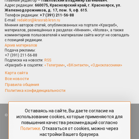
Главный редактор —
Павловский Владимир Евгеньевич.
Адрес редакции:
660075, Красноярский край, г. Красноярск, ул.
Железнодорожников, д. 17, пом. 9, оф. 615.
Телефон редакции:
+7 (391) 211-56-88
E-mail:
redaktor@krasrab.krsn.ru
Мнения авторов статей, опубликованных на портале «Красраб»,
материалов, размещённых в разделах «Мнения», «Молва», а также
комментариев пользователей к материалам сайта могут не совпадать
с позицией редакции.
Архив материалов
Подача рекламы:
+7 (391) 211-56-88
Подписка на новости:
RSS
«Красраб» в соцсетях:
«Телеграм»
,
«ВКонтакте»
,
«Одноклассники»
Карта сайта
Все новости
Правила общения
Политика конфиденциальности
Оставаясь на сайте, Вы даете согласие на
Все права защищены. Любые материалы, размещённые на портале
использование cookies, которые применяются для
«Красраб.ру» сотрудниками редакции, нештатными авторами
повышения качества рекомендаций согласно
и читателями, являются объектами авторского права. Полное или
Политике
. Отказаться от cookies, можно через
частичное использование материалов, размещённых на портале
настройки Вашего браузера.
«Красраб.ру», допускается только с письменного согласия редакции
с указанием ссылки на источник. Все вопросы можно задать