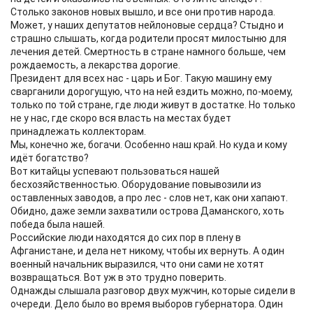
Столько законов новых вышло, и все они против народа.
Может, у наших депутатов нейлоновые сердца? Стыдно и
страшно слышать, когда родители просят милостыню для
лечения детей. Смертность в стране намного больше, чем
рождаемость, а лекарства дорогие.
Президент для всех нас - царь и Бог. Такую машину ему
сварганили дорогущую, что на ней ездить можно, по-моему,
только по той стране, где люди живут в достатке. Но только
не у нас, где скоро вся власть на местах будет
принадлежать коллекторам.
Мы, конечно же, богачи. Особенно наш край. Но куда и кому
идёт богатство?
Вот китайцы успевают пользоваться нашей
бесхозяйственностью. Оборудование повывозили из
оставленных заводов, а про лес - слов нет, как они хапают.
Обидно, даже земли захватили острова Даманского, хоть
победа была нашей.
Российские люди находятся до сих пор в плену в
Афганистане, и дела нет никому, чтобы их вернуть. А один
военный начальник выразился, что они сами не хотят
возвращаться. Вот уж в это трудно поверить.
Однажды слышала разговор двух мужчин, которые сидели в
очереди. Дело было во время выборов губернатора. Один