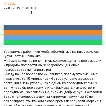
Письма
27.01.2019 16:45
481
1
Уважаемые работники моей любимой газеты, пишу вам, как
"улучшается" наша жизнь.
Живём в каком-то непонятном кризисе. Цены на всё выросли
и продолжают расти, как и безработица. Новые
производства не появляются.
В моду вошло воровство чиновников, потому что смешные
наказания. За 10 миллионов - 4,5 года условно и возврат
всего 700 тысяч рублей, как в одном из последних громких
дел. А надо бы всё вернуть и конфисковать имущество, и
подсудимую - за решётку. Но, видимо, добрый судья оказался.
Зато с пенсионеров дерут за капремонт, кому и за 80 лет -
без возврата, так как они в своё время переписали квартиры
на детей и оказались на съёмных. Это ли не анекдот?