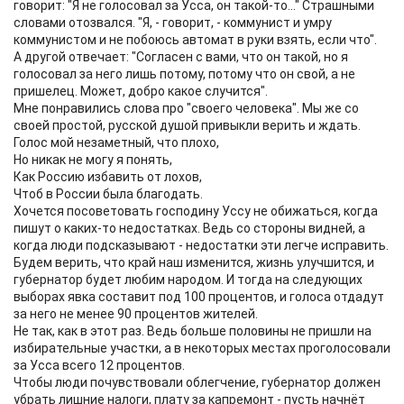
говорит: "Я не голосовал за Усса, он такой-то..." Страшными
словами отозвался. "Я, - говорит, - коммунист и умру
коммунистом и не побоюсь автомат в руки взять, если что".
А другой отвечает: "Согласен с вами, что он такой, но я
голосовал за него лишь потому, потому что он свой, а не
пришелец. Может, добро какое случится".
Мне понравились слова про "своего человека". Мы же со
своей простой, русской душой привыкли верить и ждать.
Голос мой незаметный, что плохо,
Но никак не могу я понять,
Как Россию избавить от лохов,
Чтоб в России была благодать.
Хочется посоветовать господину Уссу не обижаться, когда
пишут о каких-то недостатках. Ведь со стороны видней, а
когда люди подсказывают - недостатки эти легче исправить.
Будем верить, что край наш изменится, жизнь улучшится, и
губернатор будет любим народом. И тогда на следующих
выборах явка составит под 100 процентов, и голоса отдадут
за него не менее 90 процентов жителей.
Не так, как в этот раз. Ведь больше половины не пришли на
избирательные участки, а в некоторых местах проголосовали
за Усса всего 12 процентов.
Чтобы люди почувствовали облегчение, губернатор должен
убрать лишние налоги, плату за капремонт - пусть начнёт