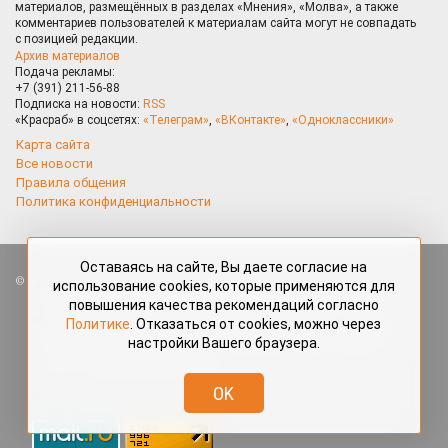
материалов, размещённых в разделах «Мнения», «Молва», а также
комментариев пользователей к материалам сайта могут не совпадать
с позицией редакции.
Архив материалов
Подача рекламы:
+7 (391) 211-56-88
Подписка на новости:
RSS
«Красраб» в соцсетях:
«Телеграм»
,
«ВКонтакте»
,
«Одноклассники»
Карта сайта
Все новости
Правила общения
Политика конфиденциальности
Оставаясь на сайте, Вы даете согласие на
Все права защищены. Любые материалы, размещённые на портале
использование cookies, которые применяются для
«Красраб.ру» сотрудниками редакции, нештатными авторами
повышения качества рекомендаций согласно
и читателями, являются объектами авторского права. Полное или
Политике
. Отказаться от cookies, можно через
частичное использование материалов, размещённых на портале
настройки Вашего браузера.
«Красраб.ру», допускается только с письменного согласия редакции
с указанием ссылки на источник. Все вопросы можно задать
по адресу
redaktor@krasrab.krsn.ru
.
OK