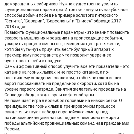
доморощенных сибиряков. Нужно существенно усилить
функциональные параметры. И третье - выучить назубок все
способы добычи побед на примере золотого питерского
"Зенита", "Баварии", "Барселоны" и "Енисея" образца 2017-
2018 годов.
Повысить функциональные параметры - это значит повысить
скорость мышления и реакцию на происходящие события,
ускорить процесс смены ног, смещения центра тяжести,
хотя бы чуть-чуть приучить вестибулярный аппарат к
трёхмерному пространству, что позволит увереннее
чувствовать себя в воздухе.
Самый эффективный способ улучить все эти показатели - это
катание на горных лыжах, и не просто катание, а по-
настоящему овладение слаломом, чтобы частокол вешек-
ворот проскакивать на предельной скорости, хотя бы на
уровне первого разряда. Занятия желательно проводить на
Сопке до обеда, когда гора и лифт свободны.
Не помешает игра в волейбол головами на низкой сетке. О
преимуществе горных лыж в тренировочном процессе
свидетельствуют победы европейских команд над
латиноамериканцами на прошедшем чемпионате мира и
победы альпийских провинциальных команд над гражданами
России.