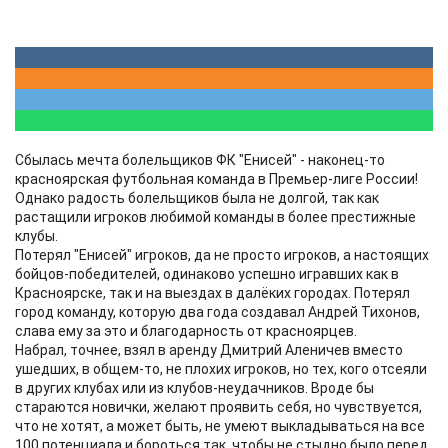
Сбылась мечта болельщиков ФК "Енисей" - наконец-то
красноярская футбольная команда в Премьер-лиге России!
Однако радость болельщиков была не долгой, так как
растащили игроков любимой команды в более престижные
клубы.
Потерял "Енисей" игроков, да не просто игроков, а настоящих
бойцов-победителей, одинаково успешно игравших как в
Красноярске, так и на выездах в далёких городах. Потерял
город команду, которую два года создавал Андрей Тихонов,
слава ему за это и благодарность от красноярцев.
Набрал, точнее, взял в аренду Дмитрий Аленичев вместо
ушедших, в общем-то, не плохих игроков, но тех, кого отсеяли
в других клубах или из клубов-неудачников. Вроде бы
стараются новички, желают проявить себя, но чувствуется,
что не хотят, а может быть, не умеют выкладываться на все
100 потенциала и бороться так, чтобы не стыдно было перед