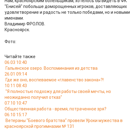
Нам, красноярским болельщикам, хотелось бы видеть в ФК
"Енисей" побольше доморощенных игроков, доставляющих
удовлетворение и радость не только победами, но и новыми
именами.
Владимир ФРОЛОВ.
Красноярск.
Фото:
Читайте также
06.03 10:40
Гальянское озеро. Воспоминания из детства
26.01 09:14
Где же оно, воспеваемое «главенство закона»?!
10.11 08:43
"Я полностью подхожу для работы своей мечты, но
неожиданно получил отказ"
07.10 10:47
Общественная работа - время, потраченное зря?
06.10 15:17
Ветераны "Боевого братства" провели Уроки мужества в
красноярской прогимназии № 131