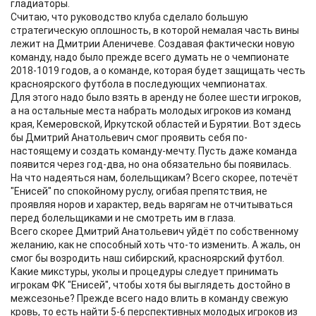
гладиаторы.
Считаю, что руководство клуба сделало большую
стратегическую оплошность, в которой немалая часть вины
лежит на Дмитрии Аленичеве. Создавая фактически новую
команду, надо было прежде всего думать не о чемпионате
2018-1019 годов, а о команде, которая будет защищать честь
красноярского футбола в последующих чемпионатах.
Для этого надо было взять в аренду не более шести игроков,
а на остальные места набрать молодых игроков из команд
края, Кемеровской, Иркутской областей и Бурятии. Вот здесь
бы Дмитрий Анатольевич смог проявить себя по-
настоящему и создать команду-мечту. Пусть даже команда
появится через год-два, но она обязательно бы появилась.
На что надеяться нам, болельщикам? Всего скорее, потечёт
"Енисей" по спокойному руслу, огибая препятствия, не
проявляя норов и характер, ведь варягам не отчитываться
перед болельщиками и не смотреть им в глаза.
Всего скорее Дмитрий Анатольевич уйдёт по собственному
желанию, как не способный хоть что-то изменить. А жаль, он
смог бы возродить наш сибирский, красноярский футбол.
Какие микстуры, уколы и процедуры следует принимать
игрокам ФК "Енисей", чтобы хотя бы выглядеть достойно в
межсезонье? Прежде всего надо влить в команду свежую
кровь, то есть найти 5-6 перспективных молодых игроков из