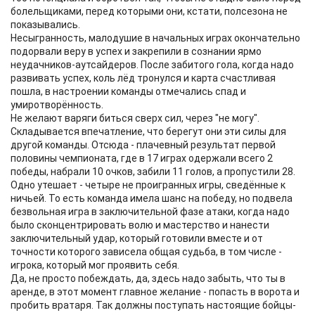
болельщиками, перед которыми они, кстати, полсезона не
показывались.
Несыгранность, малодушие в начальных играх окончательно
подорвали веру в успех и закрепили в сознании ярмо
неудачников-аутсайдеров. После забитого гола, когда надо
развивать успех, коль лёд тронулся и карта счастливая
пошла, в настроении команды отмечались спад и
умиротворённость.
Не желают варяги биться сверх сил, через "не могу".
Складывается впечатление, что берегут они эти силы для
другой команды. Отсюда - плачевный результат первой
половины чемпионата, где в 17 играх одержали всего 2
победы, набрали 10 очков, забили 11 голов, а пропустили 28.
Одно утешает - четыре не проигранных игры, сведённые к
ничьей. То есть команда имела шанс на победу, но подвела
безвольная игра в заключительной фазе атаки, когда надо
было сконцентрировать волю и мастерство и нанести
заключительный удар, который готовили вместе и от
точности которого зависела общая судьба, в том числе -
игрока, который мог проявить себя.
Да, не просто побеждать, да, здесь надо забыть, что ты в
аренде, в этот момент главное желание - попасть в ворота и
пробить вратаря. Так должны поступать настоящие бойцы-