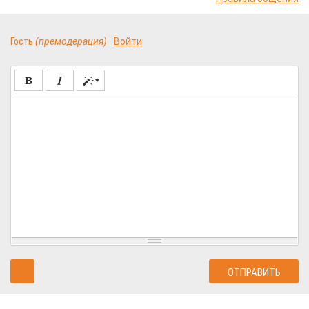
Гость
(премодерация)
Войти