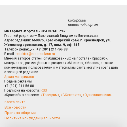
Сибирский
новостной портал
Интернет-портал «КРАСРАБ.РУ»
Главный редактор —
Павловский Владимир Евгеньевич.
Адрес редакции:
660075, Красноярский край, г. Красноярск, ул.
Железнодорожников, д. 17, пом. 9, оф. 615.
Телефон редакции:
+7 (391) 211-56-88
E-mail:
redaktor@krasrab.krsn.ru
Мнения авторов статей, опубликованных на портале «Красраб»,
материалов, размещённых в разделах «Мнения», «Молва», а также
комментариев пользователей к материалам сайта могут не совпадать
с позицией редакции.
Архив материалов
Подача рекламы:
+7 (391) 211-56-88
Подписка на новости:
RSS
«Красраб» в соцсетях:
«Телеграм»
,
«ВКонтакте»
,
«Одноклассники»
Карта сайта
Все новости
Правила общения
Политика конфиденциальности