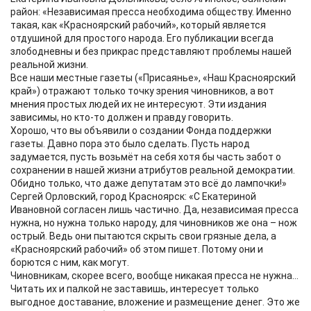
район: «Независимая пресса необходима обществу. Именно
такая, как «Красноярский рабочий», который является
отдушиной для простого народа. Его публикации всегда
злободневны и без прикрас представляют проблемы нашей
реальной жизни.
Все наши местные газеты («Присаянье», «Наш Красноярский
край») отражают только точку зрения чиновников, а вот
мнения простых людей их не интересуют. Эти издания
зависимы, но кто-то должен и правду говорить.
Хорошо, что вы объявили о создании Фонда поддержки
газеты. Давно пора это было сделать. Пусть народ
задумается, пусть возьмёт на себя хотя бы часть забот о
сохранении в нашей жизни атрибутов реальной демократии.
Обидно только, что даже депутатам это всё до лампочки!»
Сергей Орловский, город Красноярск: «С Екатериной
Ивановной согласен лишь частично. Да, независимая пресса
нужна, но нужна только народу, для чиновников же она – нож
острый. Ведь они пытаются скрыть свои грязные дела, а
«Красноярский рабочий» об этом пишет. Потому они и
борются с ним, как могут.
Чиновникам, скорее всего, вообще никакая пресса не нужна...
Читать их и палкой не заставишь, интересует только
выгодное доставание, вложение и размещение денег. Это же