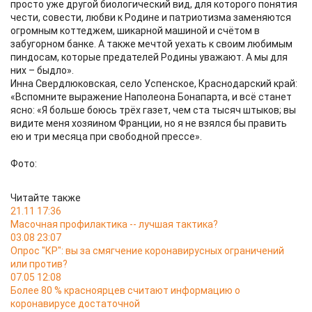
просто уже другой биологический вид, для которого понятия
чести, совести, любви к Родине и патриотизма заменяются
огромным коттеджем, шикарной машиной и счётом в
забугорном банке. А также мечтой уехать к своим любимым
пиндосам, которые предателей Родины уважают. А мы для
них – быдло».
Инна Свердлюковская, село Успенское, Краснодарский край:
«Вспомните выражение Наполеона Бонапарта, и всё станет
ясно: «Я больше боюсь трёх газет, чем ста тысяч штыков; вы
видите меня хозяином Франции, но я не взялся бы править
ею и три месяца при свободной прессе».
Фото:
Читайте также
21.11 17:36
Масочная профилактика -- лучшая тактика?
03.08 23:07
Опрос "КР": вы за смягчение коронавирусных ограничений
или против?
07.05 12:08
Более 80 % красноярцев считают информацию о
коронавирусе достаточной