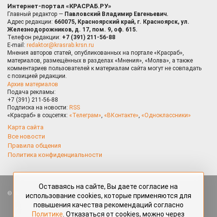
Интернет-портал «КРАСРАБ.РУ»
Главный редактор —
Павловский Владимир Евгеньевич.
Адрес редакции:
660075, Красноярский край, г. Красноярск, ул.
Железнодорожников, д. 17, пом. 9, оф. 615.
Телефон редакции:
+7 (391) 211-56-88
E-mail:
redaktor@krasrab.krsn.ru
Мнения авторов статей, опубликованных на портале «Красраб»,
материалов, размещённых в разделах «Мнения», «Молва», а также
комментариев пользователей к материалам сайта могут не совпадать
с позицией редакции.
Архив материалов
Подача рекламы:
+7 (391) 211-56-88
Подписка на новости:
RSS
«Красраб» в соцсетях:
«Телеграм»
,
«ВКонтакте»
,
«Одноклассники»
Карта сайта
Все новости
Правила общения
Политика конфиденциальности
Оставаясь на сайте, Вы даете согласие на
Все права защищены. Любые материалы, размещённые на портале
использование cookies, которые применяются для
«Красраб.ру» сотрудниками редакции, нештатными авторами
повышения качества рекомендаций согласно
и читателями, являются объектами авторского права. Полное или
Политике
. Отказаться от cookies, можно через
частичное использование материалов, размещённых на портале