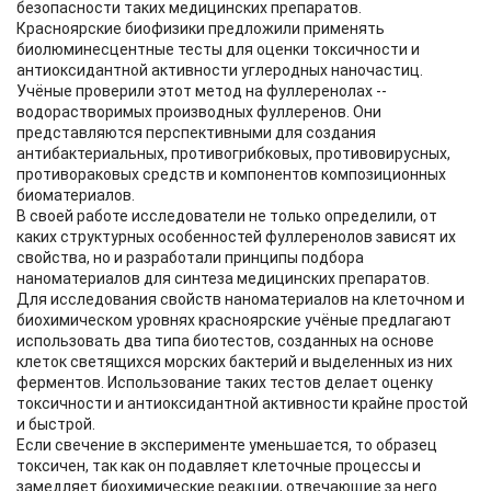
безопасности таких медицинских препаратов.
Красноярские биофизики предложили применять
биолюминесцентные тесты для оценки токсичности и
антиоксидантной активности углеродных наночастиц.
Учёные проверили этот метод на фуллеренолах --
водорастворимых производных фуллеренов. Они
представляются перспективными для создания
антибактериальных, противогрибковых, противовирусных,
противораковых средств и компонентов композиционных
биоматериалов.
В своей работе исследователи не только определили, от
каких структурных особенностей фуллеренолов зависят их
свойства, но и разработали принципы подбора
наноматериалов для синтеза медицинских препаратов.
Для исследования свойств наноматериалов на клеточном и
биохимическом уровнях красноярские учёные предлагают
использовать два типа биотестов, созданных на основе
клеток светящихся морских бактерий и выделенных из них
ферментов. Использование таких тестов делает оценку
токсичности и антиоксидантной активности крайне простой
и быстрой.
Если свечение в эксперименте уменьшается, то образец
токсичен, так как он подавляет клеточные процессы и
замедляет биохимические реакции, отвечающие за него.