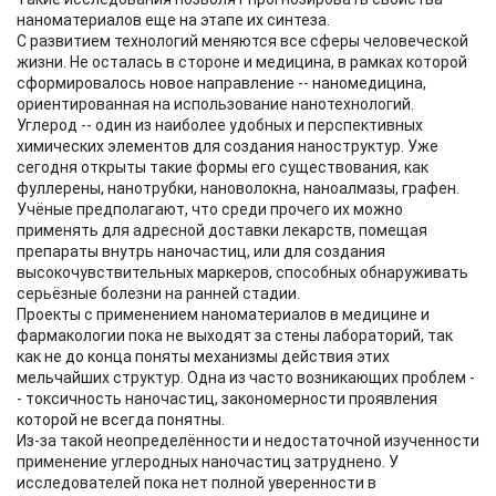
наноматериалов еще на этапе их синтеза.
C развитием технологий меняются все сферы человеческой
жизни. Не осталась в стороне и медицина, в рамках которой
сформировалось новое направление -- наномедицина,
ориентированная на использование нанотехнологий.
Углерод -- один из наиболее удобных и перспективных
химических элементов для создания наноструктур. Уже
сегодня открыты такие формы его существования, как
фуллерены, нанотрубки, нановолокна, наноалмазы, графен.
Учёные предполагают, что среди прочего их можно
применять для адресной доставки лекарств, помещая
препараты внутрь наночастиц, или для создания
высокочувствительных маркеров, способных обнаруживать
серьёзные болезни на ранней стадии.
Проекты с применением наноматериалов в медицине и
фармакологии пока не выходят за стены лабораторий, так
как не до конца поняты механизмы действия этих
мельчайших структур. Одна из часто возникающих проблем -
- токсичность наночастиц, закономерности проявления
которой не всегда понятны.
Из-за такой неопределённости и недостаточной изученности
применение углеродных наночастиц затруднено. У
исследователей пока нет полной уверенности в