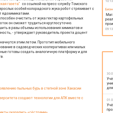
10:13
кая газета"
со ссылкой на пресс-службу Томского
взрослых особей колорадского жука робот стряхивает с
Бизн
т ядохимикатами.
Маг
пособен очистить от жука гектар картофельных
реал
боток он сможет трудиться круглосуточно.
про
шить в разы объемы использования химикатов и
09:13
ность, - утверждает руководитель проекта доцент
начнутся этим летом. Прототип мобильного
ование в садоводческих кооперативах или малых
еные готовы создать аналогичную платформу и для
в.
30.0
Учё
уни
для
роявлению пыльных бурь в степной зоне Хакасии
верситета создают технологии для АПК вместе с
01.0
Учё
про
ликты оказались «сёстрами»