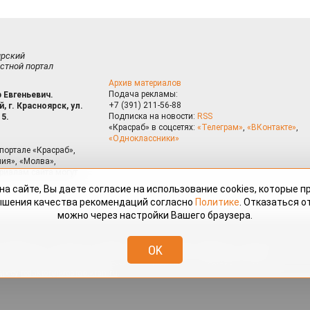
ирский
стной портал
Архив материалов
Подача рекламы:
 Евгеньевич.
+7 (391) 211-56-88
, г. Красноярск, ул.
Подписка на новости:
RSS
15.
«Красраб» в соцсетях:
«Телеграм»
,
«ВКонтакте»
,
«Одноклассники»
портале «Красраб»,
ия», «Молва»,
риалам сайта могут
на сайте, Вы даете согласие на использование cookies, которые 
ышения качества рекомендаций согласно
Политике
. Отказаться от
можно через настройки Вашего браузера.
змещённые на портале «Красраб.ру» сотрудниками редакции, нештатными
OK
 авторского права. Полное или частичное использование материалов,
скается только с письменного согласия редакции с указанием ссылки
дресу
redaktor@krasrab.krsn.ru
.