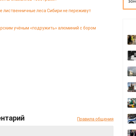
зон
ие лиственничные леса Сибири не переживут
ярским учёным «подружить» алюминий с бором
ентарий
Правила общения