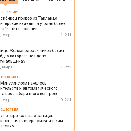
сшествия
сибирец привёз из Таиланда
итерские изделия и угодил более
на 10 лет в колонию
, вчера
1
244
улице Железнодорожников бежит
й, до которого нет дела
мунальщикам
, вчера
1
225
-вело-мото
 Минусинском началось
оительство автоматического
та весогабаритного контроля
, вчера
0
224
сшествия
у четыре кольца с пальцев
лось снять вчера минусинским
сателям