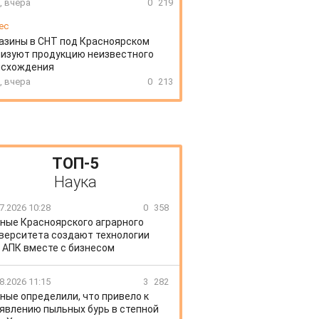
, вчера
0
219
ес
азины в СНТ под Красноярском
изуют продукцию неизвестного
исхождения
, вчера
0
213
ТОП-5
Наука
7.2026 10:28
0
358
ные Красноярского аграрного
верситета создают технологии
 АПК вместе с бизнесом
8.2026 11:15
3
282
ные определили, что привело к
явлению пыльных бурь в степной