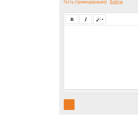
Гость
(премодерация)
Войти