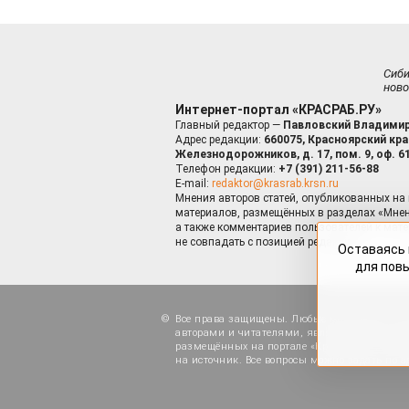
Сиб
ново
Интернет-портал «КРАСРАБ.РУ»
Главный редактор —
Павловский Владимир
Адрес редакции:
660075, Красноярский край
Железнодорожников, д. 17, пом. 9, оф. 6
Телефон редакции:
+7 (391) 211-56-88
E-mail:
redaktor@krasrab.krsn.ru
Мнения авторов статей, опубликованных на 
материалов, размещённых в разделах «Мнен
а также комментариев пользователей к мате
не совпадать с позицией редакции.
Оставаясь 
для пов
Все права защищены. Любые материалы, ра
авторами и читателями, являются объектами
размещённых на портале «Красраб.ру», допу
на источник. Все вопросы можно задать по а