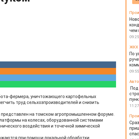
Прои
Ново
конд
чем 
09:25
ЖКХ
По 
руче
ком
09:55
Авто
Под
стр
бота-фермера, уничтожающего картофельных
пунк
легчить труд сельхозпроизводителей и снизить
11:27
 представлен на томском агропромышленном форуме.
Прои
платформы на колесах, оборудованной системами
Сраз
ханического воздействия и точечной химической
приш
спа
тожаются при помощи локальной обработки