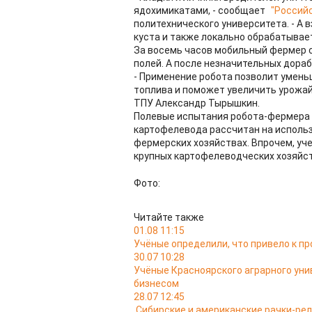
ядохимикатами, - сообщает
"Российс
политехнического университета. - А 
куста и также локально обрабатывае
За восемь часов мобильный фермер с
полей. А после незначительных дора
- Применение робота позволит умень
топлива и поможет увеличить урожай
ТПУ Александр Тырышкин.
Полевые испытания робота-фермера 
картофелевода рассчитан на использ
фермерских хозяйствах. Впрочем, уч
крупных картофелеводческих хозяйст
Фото:
Читайте также
01.08 11:15
Учёные определили, что привело к п
30.07 10:28
Учёные Красноярского аграрного уни
бизнесом
28.07 12:45
Сибирские и американские рачки-ре