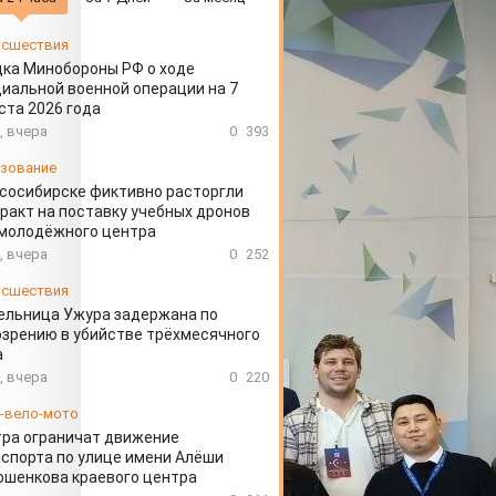
сшествия
ка Минобороны РФ о ходе
иальной военной операции на 7
ста 2026 года
, вчера
0
393
зование
сосибирске фиктивно расторгли
ракт на поставку учебных дронов
 молодёжного центра
, вчера
0
252
сшествия
ельница Ужура задержана по
зрению в убийстве трёхмесячного
а
, вчера
0
220
-вело-мото
ра ограничат движение
спорта по улице имени Алёши
шенкова краевого центра