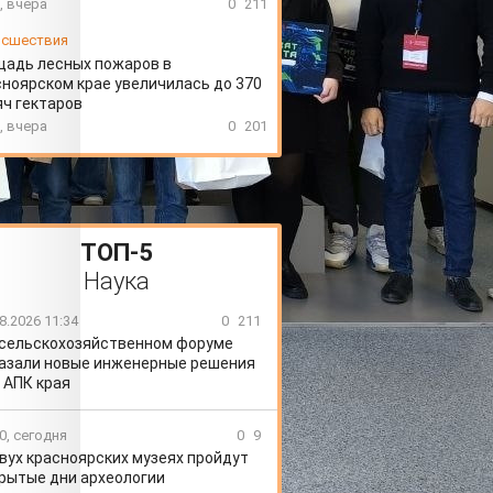
, вчера
0
211
сшествия
щадь лесных пожаров в
ноярском крае увеличилась до 370
ч гектаров
, вчера
0
201
ТОП-5
Наука
8.2026 11:34
0
211
 сельскохозяйственном форуме
азали новые инженерные решения
 АПК края
0, сегодня
0
9
вух красноярских музеях пройдут
рытые дни археологии