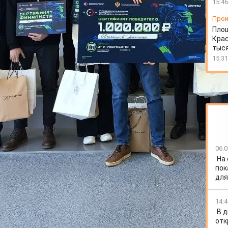
15:46
Прои
Пло
Крас
тыся
15:31
06.0
На
ационно-технологическом бизнес-инкубаторе прошёл
пок
п-экспедиция: Дальний Восток и Арктика России (АСЭ
для
ка ПО". Победу одержал житель нашего региона.
- боролись 10 проектов. Участниками финала стали
14:4
ска, Якутска, Петрозаводска, Владивостока,
В д
дставленные конкурсантами стартапы направлены на
отк
ящих перед крупным бизнесом.