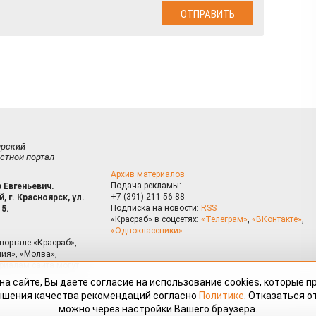
ирский
стной портал
Архив материалов
Подача рекламы:
 Евгеньевич.
+7 (391) 211-56-88
, г. Красноярск, ул.
Подписка на новости:
RSS
15.
«Красраб» в соцсетях:
«Телеграм»
,
«ВКонтакте»
,
«Одноклассники»
портале «Красраб»,
ия», «Молва»,
риалам сайта могут
на сайте, Вы даете согласие на использование cookies, которые 
ышения качества рекомендаций согласно
Политике
. Отказаться от
можно через настройки Вашего браузера.