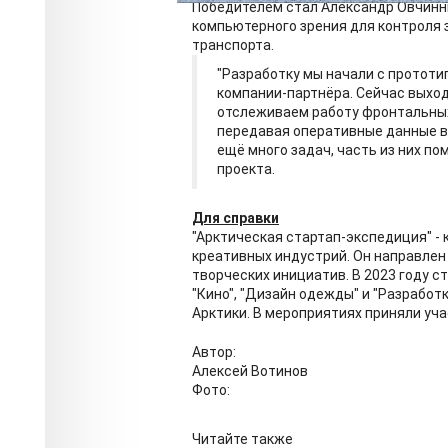
Победителем стал Александр Овчинни
компьютерного зрения для контроля 
транспорта.
"Разработку мы начали с прототип
компании-партнёра. Сейчас выход
отслеживаем работу фронтальных 
передавая оперативные данные в
ещё много задач, часть из них по
проекта.
Для справки
"Арктическая стартап-экспедиция" - 
креативных индустрий. Он направлен 
творческих инициатив. В 2023 году с
"Кино", "Дизайн одежды" и "Разработ
Арктики. В мероприятиях приняли уча
Автор:
Алексей Вотинов
Фото:
Читайте также