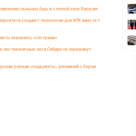
роявлению пыльных бурь в степной зоне Хакасии
верситета создают технологии для АПК вместе с
ликты оказались «сёстрами»
ие лиственничные леса Сибири не переживут
ярским учёным «подружить» алюминий с бором