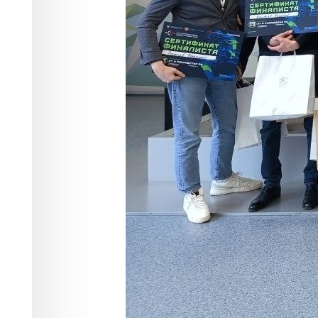
В Красноярском региональном иннов
финал конкурса "Арктическая старта
ДАР)" по направлению "ИТ и разработ
За главный приз - 1 миллион рублей 
специалисты из Красноярска, Мурман
Архангельска и других городов. Пре
решение технологических задач, сто