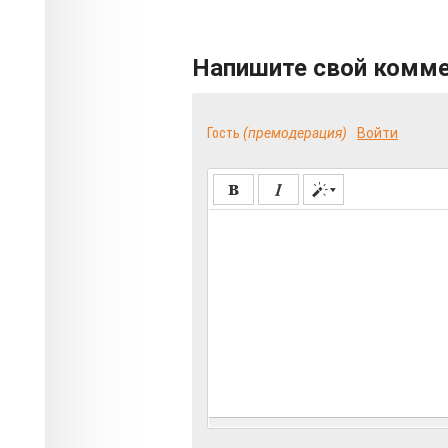
Напишите свой комм
Гость
(премодерация)
Войти