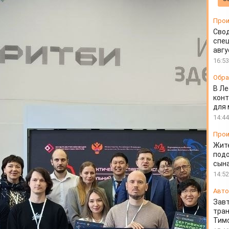
Прои
Свод
спец
авгу
16:53
Обра
В Ле
конт
для
14:44
Прои
Жит
подо
сын
14:52
Авто
Завт
тран
Тимо