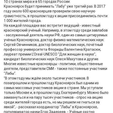
10 странах мира и в 65 городах России.
Красноярск будет принимать "Лабу" уже третий раз. В 2017
году около 600 красноярцев проверили свою научную
грамотность, в прошлом году к акции присоединились почти
1 000 жителей города.
На каждой площадке вас встретит ведущий - известный
красноярский учёный. Например, в этом году среди завлабов
- заслуженный деятель науки РФ, один из самых цитируемых
учёных Красноярска, доктор физико-математических наук
Сергей Овчинников, доктор биологических наук, почётный
профессор университета Флориды Валентина Кратасюк,
лауреат премии L’Oreal-UNESCO "Для женщин в науке",
кандидат биологических наук Олеся Махутова и другие.
Многие известные красноярцы - политики, общественные
деятели, представители СМИ - также постоянные участники
"Лабы".
"В этом году мы ждём около тысячи участников. В
позапрошлом и прошлом году Красноярск был одним из
самых массовых участников акции в стране. Мы уступали
только Москве и, в прошлом году, Екатеринбургу. Можно было
замахнуться и на пару тысяч участников - спрос на акцию
среди жителей города есть, но мы решили не гнаться за
явкой", - рассказал координатор "Лабы" в Красноярске,
популяризатор науки Егор Задереев. - Учёные охотно