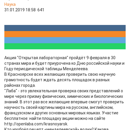
Наука
31.01.2019 18:58
641
Акция "Открытая лабораторная" пройдёт 9 февраля в 30
странах мира и будет приурочена ко Дню российской науки и
Году периодической таблицы Менделеева.
В Красноярске всех желающих проверить свою научную
грамотность будет ждать десять площадок в разных
районах города.
"Лаба" - это увлекательная проверка своих представлений о
мире через призму физических, химических и биологических
знаний. В этот раз все желающие впервые смогут проверить
научность своей картины мира на русском, английском,
французском и других основных мировых языках. Участие
бесплатное: найти площадку акции можно на сайте
http://openlaba.com/krasnoyarsk.
Кто изобрёл рецепт «менделеевской» водки? Какова