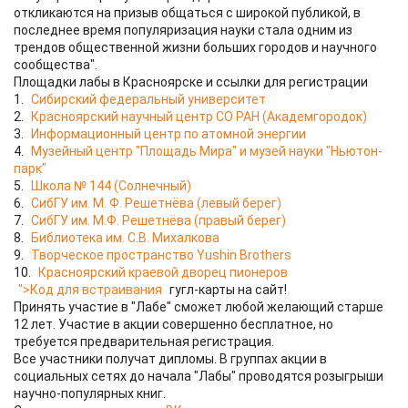
откликаются на призыв общаться с широкой публикой, в
последнее время популяризация науки стала одним из
трендов общественной жизни больших городов и научного
сообщества".
Площадки лабы в Красноярске и ссылки для регистрации
1.
Сибирский федеральный университет
2.
Красноярский научный центр СО РАН (Академгородок)
3.
Информационный центр по атомной энергии
4.
Музейный центр "Площадь Мира" и музей науки "Ньютон-
парк"
5.
Школа № 144 (Солнечный)
6.
СибГУ им. М. Ф. Решетнёва (левый берег)
7.
СибГУ им. М.Ф. Решетнёва (правый берег)
8.
Библиотека им. С.В. Михалкова
9.
Творческое пространство Yushin Brothers
10.
Красноярский краевой дворец пионеров
">Код для встраивания
гугл-карты на сайт!
Принять участие в "Лабе" сможет любой желающий старше
12 лет. Участие в акции совершенно бесплатное, но
требуется предварительная регистрация.
Все участники получат дипломы. В группах акции в
социальных сетях до начала "Лабы" проводятся розыгрыши
научно-популярных книг.