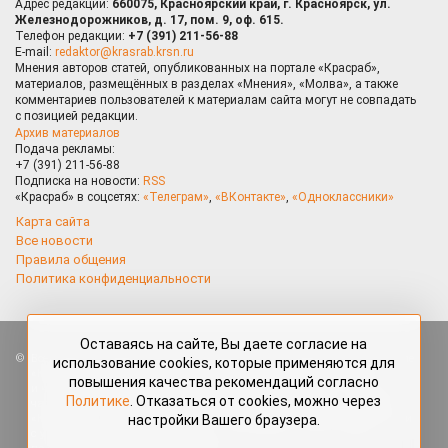
Адрес редакции:
660075, Красноярский край, г. Красноярск, ул.
Железнодорожников, д. 17, пом. 9, оф. 615.
Телефон редакции:
+7 (391) 211-56-88
E-mail:
redaktor@krasrab.krsn.ru
Мнения авторов статей, опубликованных на портале «Красраб»,
материалов, размещённых в разделах «Мнения», «Молва», а также
комментариев пользователей к материалам сайта могут не совпадать
с позицией редакции.
Архив материалов
Подача рекламы:
+7 (391) 211-56-88
Подписка на новости:
RSS
«Красраб» в соцсетях:
«Телеграм»
,
«ВКонтакте»
,
«Одноклассники»
Карта сайта
Все новости
Правила общения
Политика конфиденциальности
Оставаясь на сайте, Вы даете согласие на
Все права защищены. Любые материалы, размещённые на портале
использование cookies, которые применяются для
«Красраб.ру» сотрудниками редакции, нештатными авторами
повышения качества рекомендаций согласно
и читателями, являются объектами авторского права. Полное или
Политике
. Отказаться от cookies, можно через
частичное использование материалов, размещённых на портале
настройки Вашего браузера.
«Красраб.ру», допускается только с письменного согласия редакции
с указанием ссылки на источник. Все вопросы можно задать