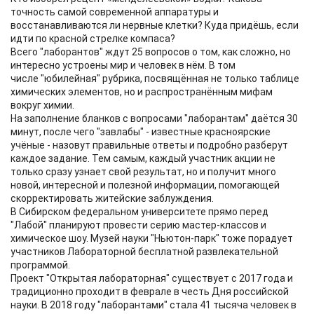
точность самой современной аппаратуры и
восстанавливаются ли нервные клетки? Куда придёшь, если
идти по красной стрелке компаса?
Всего "лаборантов" ждут 25 вопросов о том, как сложно, но
интересно устроены мир и человек в нём. В том
числе "юбилейная" рубрика, посвящённая не только таблице
химических элементов, но и распространённым мифам
вокруг химии.
На заполнение бланков с вопросами "лаборантам" даётся 30
минут, после чего "завлабы" - известные красноярские
учёные - назовут правильные ответы и подробно разберут
каждое задание. Тем самым, каждый участник акции не
только сразу узнает свой результат, но и получит много
новой, интересной и полезной информации, помогающей
скорректировать житейские заблуждения.
В Сибирском федеральном университете прямо перед
"Лабой" планируют провести серию мастер-классов и
химическое шоу. Музей науки "Ньютон-парк" тоже порадует
участников Лабораторной бесплатной развлекательной
программой.
Проект "Открытая лабораторная" существует с 2017 года и
традиционно проходит в феврале в честь Дня российской
науки. В 2018 году "лаборантами" стала 41 тысяча человек в