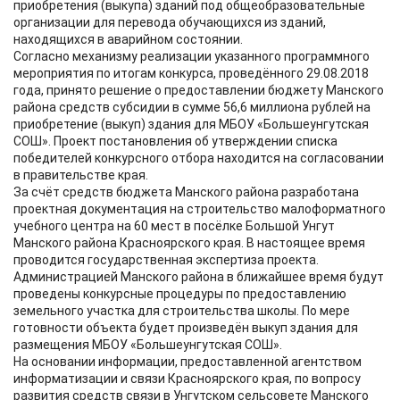
приобретения (выкупа) зданий под общеобразовательные
организации для перевода обучающихся из зданий,
находящихся в аварийном состоянии.
Согласно механизму реализации указанного программного
мероприятия по итогам конкурса, проведённого 29.08.2018
года, принято решение о предоставлении бюджету Манского
района средств субсидии в сумме 56,6 миллиона рублей на
приобретение (выкуп) здания для МБОУ «Большеунгутская
СОШ». Проект постановления об утверждении списка
победителей конкурсного отбора находится на согласовании
в правительстве края.
За счёт средств бюджета Манского района разработана
проектная документация на строительство малоформатного
учебного центра на 60 мест в посёлке Большой Унгут
Манского района Красноярского края. В настоящее время
проводится государственная экспертиза проекта.
Администрацией Манского района в ближайшее время будут
проведены конкурсные процедуры по предоставлению
земельного участка для строительства школы. По мере
готовности объекта будет произведён выкуп здания для
размещения МБОУ «Большеунгутская СОШ».
На основании информации, предоставленной агентством
информатизации и связи Красноярского края, по вопросу
развития средств связи в Унгутском сельсовете Манского