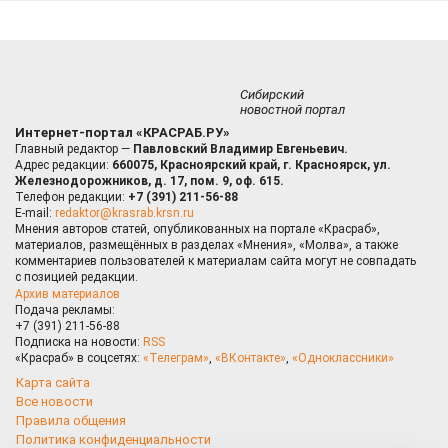
Сибирский
новостной портал
Интернет-портал «КРАСРАБ.РУ»
Главный редактор —
Павловский Владимир Евгеньевич.
Адрес редакции:
660075, Красноярский край, г. Красноярск, ул.
Железнодорожников, д. 17, пом. 9, оф. 615.
Телефон редакции:
+7 (391) 211-56-88
E-mail:
redaktor@krasrab.krsn.ru
Мнения авторов статей, опубликованных на портале «Красраб»,
материалов, размещённых в разделах «Мнения», «Молва», а также
комментариев пользователей к материалам сайта могут не совпадать
с позицией редакции.
Архив материалов
Подача рекламы:
+7 (391) 211-56-88
Подписка на новости:
RSS
«Красраб» в соцсетях:
«Телеграм»
,
«ВКонтакте»
,
«Одноклассники»
Карта сайта
Все новости
Правила общения
Политика конфиденциальности