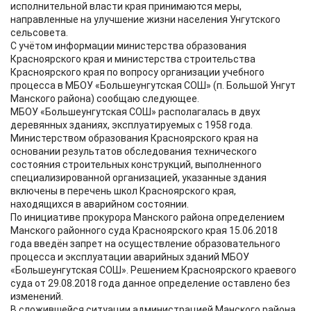
исполнительной власти края принимаются меры,
направленные на улучшение жизни населения Унгутского
сельсовета.
С учётом информации министерства образования
Красноярского края и министерства строительства
Красноярского края по вопросу организации учебного
процесса в МБОУ «Большеунгутская СОШ» (п. Большой Унгут
Манского района) сообщаю следующее.
МБОУ «Большеунгутская СОШ» располагалась в двух
деревянных зданиях, эксплуатируемых с 1958 года.
Министерством образования Красноярского края на
основании результатов обследования технического
состояния строительных конструкций, выполненного
специализированной организацией, указанные здания
включены в перечень школ Красноярского края,
находящихся в аварийном состоянии.
По инициативе прокурора Манского района определением
Манского районного суда Красноярского края 15.06.2018
года введён запрет на осуществление образовательного
процесса и эксплуатации аварийных зданий МБОУ
«Большеунгутская СОШ». Решением Красноярского краевого
суда от 29.08.2018 года данное определение оставлено без
изменений.
В сложившейся ситуации администрацией Манского района