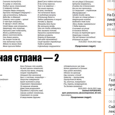
08:46
Экол
На Е
ликв
раст
09:46
05.0
Тел
при
от 
06.0
Сай
лек