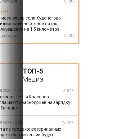
, сегодня
0
205
огия
нисее возле села Худоногово
идировали нефтяное пятно,
янувшееся на 1,5 километра
, сегодня
0
205
ТОП-5
Медиа
8.2026 11:16
0
241
еканал ТНТ и Красспорт
глашают красноярцев на зарядку
«Титана»
8.2026 14:05
0
201
та по продаже ветеринанных
арств без лицензии будут