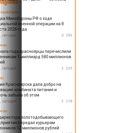
сшествия
ка Минобороны РФ о ходе
иальной военной операции на 8
ста 2026 года
, сегодня
0
393
ансы
чала года красноярцы перечислили
нникам 1 миллиард 580 миллионов
лей
, сегодня
2
235
ес
ия Красноярска дала добро на
вацию комбината питания и
очь забыла об этом
, сегодня
2
218
ансы
директора золотодобывающего
приятия передал курьерам
нников 12 миллионов рублей