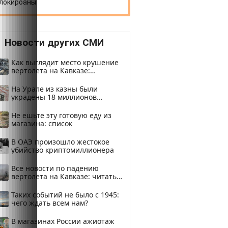
локироаны
Новости других СМИ
Как выглядит место крушение
вертолета на Кавказе:
смотреть
На Урале из казны были
украдены 18 миллионов
рублей
Не ешьте эту готовую еду из
магазина: список
В ОАЭ произошло жестокое
убийство криптомиллионера
Все новости по падению
вертолета на Кавказе: читать
здесь
Таких событий не было с 1945:
чего ждать всем нам?
В магазинах России ажиотаж