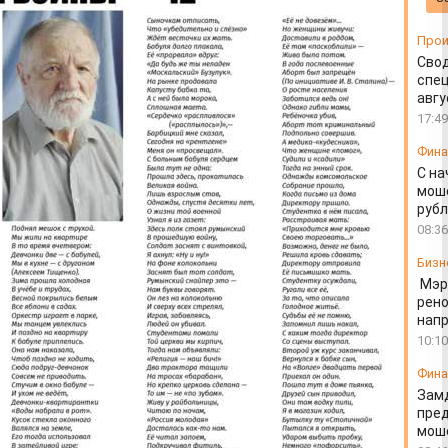
Прои
Свод
спец
авгу
17:49
Фин
С на
моше
руб
08:36
Бизн
Мэр
рено
напр
10:10
Фин
Зам
пред
моше