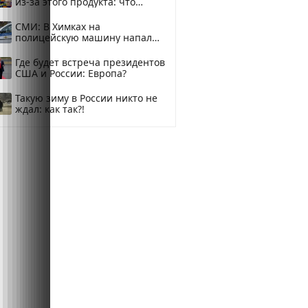
из-за этого продукта: что
купить?
СМИ: В Химках на
полицейскую машину напали
и подожгли.
Где будет встреча президентов
США и России: Европа?
Такую зиму в России никто не
ждал: как так?!