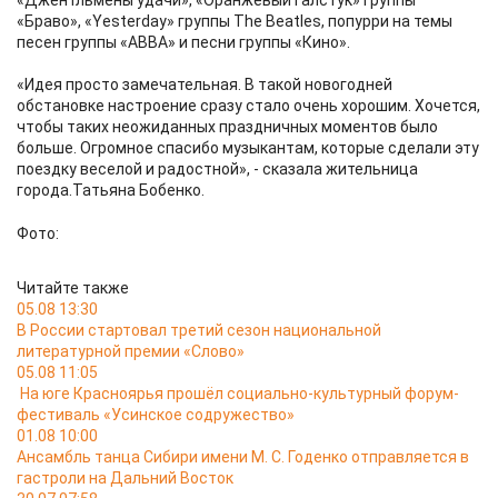
«Джентльмены удачи», «Оранжевый галстук» группы
«Браво», «Yesterday» группы The Beatles, попурри на темы
песен группы «АВВА» и песни группы «Кино».
«Идея просто замечательная. В такой новогодней
обстановке настроение сразу стало очень хорошим. Хочется,
чтобы таких неожиданных праздничных моментов было
больше. Огромное спасибо музыкантам, которые сделали эту
поездку веселой и радостной», - сказала жительница
города.Татьяна Бобенко.
Фото:
Читайте также
05.08 13:30
В России стартовал третий сезон национальной
литературной премии «Слово»
05.08 11:05
На юге Красноярья прошёл социально-культурный форум-
фестиваль «Усинское содружество»
01.08 10:00
Ансамбль танца Сибири имени М. С. Годенко отправляется в
гастроли на Дальний Восток