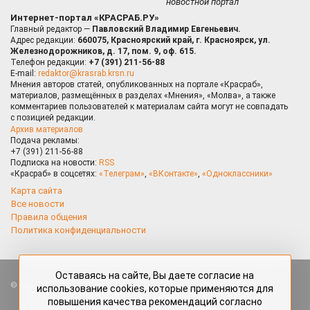
новостной портал
Интернет-портал «КРАСРАБ.РУ»
Главный редактор —
Павловский Владимир Евгеньевич.
Адрес редакции:
660075, Красноярский край, г. Красноярск, ул.
Железнодорожников, д. 17, пом. 9, оф. 615.
Телефон редакции:
+7 (391) 211-56-88
E-mail:
redaktor@krasrab.krsn.ru
Мнения авторов статей, опубликованных на портале «Красраб»,
материалов, размещённых в разделах «Мнения», «Молва», а также
комментариев пользователей к материалам сайта могут не совпадать
с позицией редакции.
Архив материалов
Подача рекламы:
+7 (391) 211-56-88
Подписка на новости:
RSS
«Красраб» в соцсетях:
«Телеграм»
,
«ВКонтакте»
,
«Одноклассники»
Карта сайта
Все новости
Правила общения
Политика конфиденциальности
Оставаясь на сайте, Вы даете согласие на
Все права защищены. Любые материалы, размещённые на портале
использование cookies, которые применяются для
«Красраб.ру» сотрудниками редакции, нештатными авторами
повышения качества рекомендаций согласно
и читателями, являются объектами авторского права. Полное или