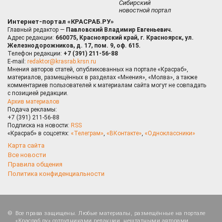
Сибирский
новостной портал
Интернет-портал «КРАСРАБ.РУ»
Главный редактор —
Павловский Владимир Евгеньевич.
Адрес редакции:
660075, Красноярский край, г. Красноярск, ул.
Железнодорожников, д. 17, пом. 9, оф. 615.
Телефон редакции:
+7 (391) 211-56-88
E-mail:
redaktor@krasrab.krsn.ru
Мнения авторов статей, опубликованных на портале «Красраб»,
материалов, размещённых в разделах «Мнения», «Молва», а также
комментариев пользователей к материалам сайта могут не совпадать
с позицией редакции.
Архив материалов
Подача рекламы:
+7 (391) 211-56-88
Подписка на новости:
RSS
«Красраб» в соцсетях:
«Телеграм»
,
«ВКонтакте»
,
«Одноклассники»
Карта сайта
Все новости
Правила общения
Политика конфиденциальности
Все права защищены. Любые материалы, размещённые на портале
«Красраб.ру» сотрудниками редакции, нештатными авторами