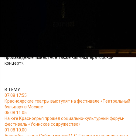
минор (S. 178)» Ференца Листа.
На следующий день, 21 сентября, Денис Мацуев выступит в
качестве солиста на заключительном концерте фестиваля
Ивана Шпиллера. В этот вечер вместе с Красноярским
академическим симфоническим оркестром под управлением
главного дирижёра и художественного руководителя
Владимира Ланде Денис Мацуев исполнит знаковое
произведение Людвига ван Бетховена. Прозвучит «Концерт
№ 5 для фортепиано с оркестром», мощное и торжественное
произведение, известное также как «Императорский
концерт».
В ТЕМУ
07.08 17:55
Красноярские театры выступят на фестивале «Театральный
бульвар» в Москве
05.08 11:05
На юге Красноярья прошёл социально-культурный форум-
фестиваль «Усинское содружество»
01.08 10:00
Ансамбль танца Сибири имени М. С. Годенко отправляется в