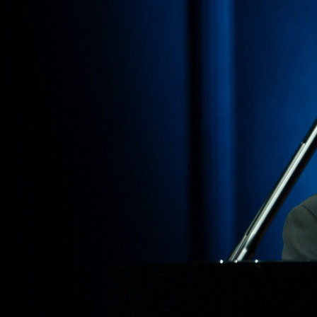
Культура
12.09.2025 15:26
737
Фото:
Пресс-служба Красноярской филармонии
Красноярск готовится к встрече с одним из самых
выдающихся пианистов современности Денисом Мацуевым.
Народный артист Российской Федерации даст в краевой
столице два концерта.
20 сентября в Большом концертном зале филармонии
состоится долгожданный сольный вечер маэстро.
Программа квключает в себя шедевры мировой
фортепианной классики: «Сонату № 21» Франца Шуберта -
одно из последних и наиболее глубоких произведений
композитора, «Арабеску» Роберта Шумана и «Сонату си