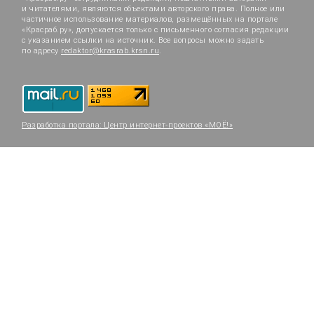
и читателями, являются объектами авторского права. Полное или
частичное использование материалов, размещённых на портале
«Красраб.ру», допускается только с письменного согласия редакции
с указанием ссылки на источник. Все вопросы можно задать
по адресу
redaktor@krasrab.krsn.ru
.
Разработка портала:
Центр интернет-проектов «МОЁ!»