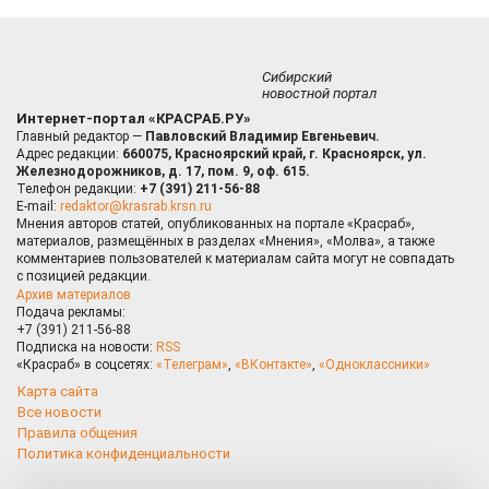
Сибирский
новостной портал
Интернет-портал «КРАСРАБ.РУ»
Главный редактор —
Павловский Владимир Евгеньевич.
Адрес редакции:
660075, Красноярский край, г. Красноярск, ул.
Железнодорожников, д. 17, пом. 9, оф. 615.
Телефон редакции:
+7 (391) 211-56-88
E-mail:
redaktor@krasrab.krsn.ru
Мнения авторов статей, опубликованных на портале «Красраб»,
материалов, размещённых в разделах «Мнения», «Молва», а также
комментариев пользователей к материалам сайта могут не совпадать
с позицией редакции.
Архив материалов
Подача рекламы:
+7 (391) 211-56-88
Подписка на новости:
RSS
«Красраб» в соцсетях:
«Телеграм»
,
«ВКонтакте»
,
«Одноклассники»
Карта сайта
Все новости
Правила общения
Политика конфиденциальности