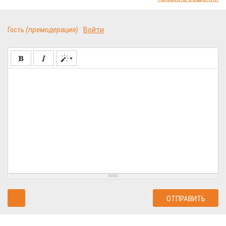
Гость
(премодерация)
Войти