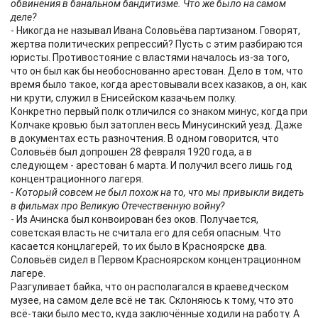
обвинения в банальном бандитизме. Что же было на самом
деле?
- Никогда не называл Ивана Соловьёва партизаном. Говорят,
жертва политических репрессий? Пусть с этим разбираются
юристы. Противостояние с властями началось из-за того,
что он был как бы необоснованно арестован. Дело в том, что
время было такое, когда арестовывали всех казаков, а он, как
ни крути, служил в Енисейском казачьем полку.
Конкретно первый полк отличился со знаком минус, когда при
Колчаке кровью был затоплен весь Минусинский уезд. Даже
в документах есть разночтения. В одном говорится, что
Соловьёв был допрошен 28 февраля 1920 года, а в
следующем - арестован 6 марта. И получил всего лишь год
концентрационного лагеря.
- Который совсем не был похож на то, что мы привыкли видеть
в фильмах про Великую Отечественную войну?
- Из Ачинска был конвоирован без оков. Получается,
советская власть не считала его для себя опасным. Что
касается концлагерей, то их было в Красноярске два.
Соловьёв сидел в Первом Красноярском концентрационном
лагере.
Разгуливает байка, что он располагался в краеведческом
музее, на самом деле всё не так. Склоняюсь к тому, что это
всё-таки было место, куда заключённые ходили на работу. А