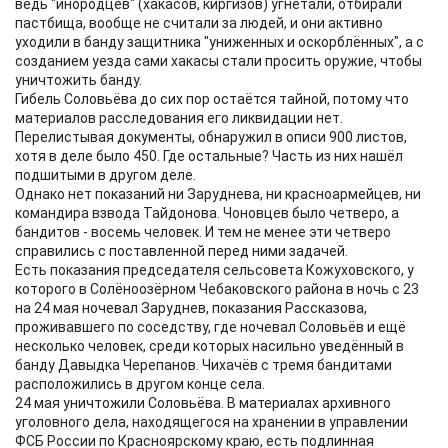
ведь "инородцев" (хакасов, киргизов) угнетали, отбирали
пастбища, вообще не считали за людей, и они активно
уходили в банду защитника "униженных и оскорблённых", а с
созданием уезда сами хакасы стали просить оружие, чтобы
уничтожить банду.
Гибель Соловьёва до сих пор остаётся тайной, потому что
материалов расследования его ликвидации нет.
Перелистывая документы, обнаружил в описи 900 листов,
хотя в деле было 450. Где остальные? Часть из них нашёл
подшитыми в другом деле.
Однако нет показаний ни Заруднева, ни красноармейцев, ни
командира взвода Тайдонова. Чоновцев было четверо, а
бандитов - восемь человек. И тем не менее эти четверо
справились с поставленной перед ними задачей.
Есть показания председателя сельсовета Кожуховского, у
которого в Солёноозёрном Чебаковского района в ночь с 23
на 24 мая ночевал Заруднев, показания Рассказова,
проживавшего по соседству, где ночевал Соловьёв и ещё
несколько человек, среди которых насильно уведённый в
банду Давыдка Черепанов. Чихачёв с тремя бандитами
расположились в другом конце села.
24 мая уничтожили Соловьёва. В материалах архивного
уголовного дела, находящегося на хранении в управлении
ФСБ России по Красноярскому краю, есть подлинная