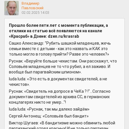
Владимир
Павловский
02.02.2025 14:03
Прошло более пяти лет с момента публикации, а
отклики на статью всё появляются на канале
«Красраб» в Дзене: dzen.ru/krasrab
Сашко Александр: "Рубить шашкой младенцев, жечь
семьи вместе с детьми - как это назвать и КАК это
только могло в голову прийти? Разве это человек?»
Руснак: «Веруйте больше чекистам. Они расскажут, что
Соловьёв младенцев не то что рубил, а ел заживо. И
вообще был парагвайским шпионом».
luda luda: «Это есть в документах свидетелей, а не
чекистов».
Руснак: «Свидетель на допросе в ЧеКа ? !"...Согласно
документам свидетелей из архива СС, в германских
концлагерях никто не умер..."!
luda luda: «Руснак, так мы далеко зайдём»
Сергей Антонещ: «Соловьёв был бандит»
Виктор Шугаев: «В бандитизме можно обвинить любой
партизанский отряд красных! И не только партизан.