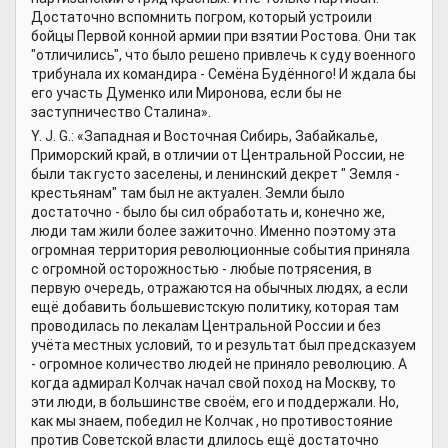
Достаточно вспомнить погром, который устроили
бойцы Первой конной армии при взятии Ростова. Они так
"отличились", что было решено привлечь к суду военного
трибунала их командира - Семёна Будённого! И ждала бы
его участь Думенко или Миронова, если бы не
заступничество Сталина».
Y. J. G.: «Западная и Восточная Сибирь, Забайкалье,
Приморский край, в отличии от Центральной России, не
были так густо заселены, и ленинский декрет " Земля -
крестьянам" там был не актуален. Земли было
достаточно - было бы сил обработать и, конечно же,
люди там жили более зажиточно. Именно поэтому эта
огромная территория революционные события приняла
с огромной осторожностью - любые потрясения, в
первую очередь, отражаются на обычных людях, а если
ещё добавить большевистскую политику, которая там
проводилась по лекалам Центральной России и без
учёта местных условий, то и результат был предсказуем
- огромное количество людей не приняло революцию. А
когда адмирал Колчак начал свой поход на Москву, то
эти люди, в большинстве своём, его и поддержали. Но,
как мы знаем, победил не Колчак , но противостояние
против Советской власти длилось ещё достаточно