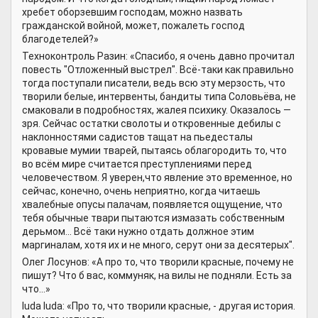
хребет оборзевшим господам, можно назвать
гражданской войной, может, пожалеть господ
благодетелей?»
Техноконтроль Разин: «Спасибо, я очень давно прочитал
повесть "Отложенный выстрел". Всё-таки как правильно
тогда поступали писатели, ведь всю эту мерзость, что
творили белые, интервенты, бандиты типа Соловьёва, не
смаковали в подробностях, жалея психику. Оказалось —
зря. Сейчас остатки сволоты и откровенные дебилы с
наклонностями садистов тащат на пьедесталы
кровавые мумии тварей, пытаясь облагородить то, что
во всём мире считается преступлениями перед
человечеством. Я уверен,что явление это временное, но
сейчас, конечно, очень неприятно, когда читаешь
хвалебные опусы палачам, появляется ощущение, что
тебя обычные твари пытаются измазать собственным
дерьмом... Всё таки нужно отдать должное этим
маргиналам, хотя их и не много, серут они за десятерых".
Олег Лосунов: «А про то, что творили красные, почему не
пишут? Что б вас, коммуняк, на вилы не подняли. Есть за
что...»
luda luda: «Про то, что творили красные, - другая история.