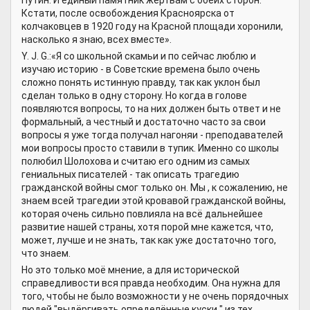
Путин. И единый памятник жертвам с обеих сторон.
Кстати, после освобождения Красноярска от
колчаковцев в 1920 году на Красной площади хоронили,
насколько я знаю, всех вместе».
Y. J. G.:«Я со школьной скамьи и по сейчас люблю и
изучаю историю - в Советские времена было очень
сложно понять истинную правду, так как уклон был
сделан только в одну сторону. Но когда в голове
появляются вопросы, то на них должен быть ответ и не
формальный, а честный и достаточно часто за свои
вопросы я уже тогда получал нагоняи - преподавателей
мои вопросы просто ставили в тупик. Именно со школы
полюбил Шолохова и считаю его одним из самых
гениальных писателей - так описать трагедию
гражданской войны смог только он. Мы , к сожалению, не
знаем всей трагедии этой кровавой гражданской войны,
которая очень сильно повлияла на всё дальнейшее
развитие нашей страны, хотя порой мне кажется, что,
может, лучше и не знать, так как уже достаточно того,
что знаем.
Но это только моё мнение, а для исторической
справедливости вся правда необходим. Она нужна для
того, чтобы не было возможности у не очень порядочных
людей "выдёргивать определённые куски " из тех