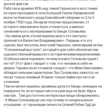
доселе фактов.
Работая в архивах ФСБ над темой Сережского восстания,
которое проходило в селе Большой Сереж Назаровской
волости Ачинского уезда Енисейской губернии со 2 по 5
ноября 1920 года, Овчаров получил предложение, от
которого невозможно было отказаться, а именно -
ознакомиться с материалами по банде Соловьёва.
- На самом деле эти материалы много кто смотрел,-
признаётся Валентин Владимирович.- Первым, кто это
сделал, был писатель Анатолий Чмыхало, написавший затем
"Отложенный выстрел", который я для себя обозначил как
художественный вымысел с историческими вкраплениями.
Особенно меня поразило, почему в книге Соловьёв грызёт
ногти? Этот факт говорит о том, что человек в себе не
уверен. Однако из источников следует, что Иван Николаевич
обладал сильным характером. Про Соловьёва, кажется, не
писал только ленивый. И какие только байки про него не
сочиняли.
Тем не менее нашлись архивные дела по банде, лежащие на
поверхности, но которые никто в руки ещё не брал. Иди и
смотри... Там достаточно интересные вещи обнаружились.
- К Ивану Соловьёву до сих пор почему-то неоднозначное
отношение - от героизации личности (этакий Робин Гуд) до