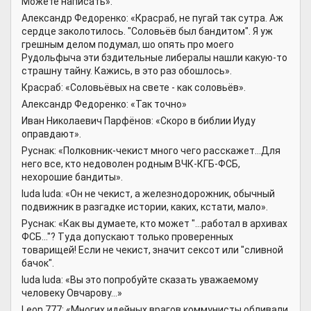
Можете написать».
Александр Федоренко: «Красраб, не пугай так сутра. Аж
сердце заколотилось. "Соловьёв был бандитом". Я уж
грешным делом подумал, шо опять про моего
Рудольфыча эти бздительные либералы нашли какую-то
страшну тайну. Кажись, в это раз обошлось».
Красраб: «Соловьёвых на свете - как соловьёв».
Александр Федоренко: «Так точно»
Иван Николаевич Парфёнов: «Скоро в библии Иуду
оправдают».
Руснак: «Полковник-чекист много чего расскажет...Для
него все, кто недоволен родным ВЧК-КГБ-ФСБ,
нехорошие бандиты».
luda luda: «Он не чекист, а железнодорожник, обычный
подвижник в разгадке истории, каких, кстати, мало».
Руснак: «Как вы думаете, кто может "...работал в архивах
ФСБ..."? Туда допускают только проверенных
товарищей! Если не чекист, значит сексот или "сливной
бачок".
luda luda: «Вы это попробуйте сказать уважаемому
человеку Овчарову...»
Leon 777: «Многих идейных врагов коммунисты обливали