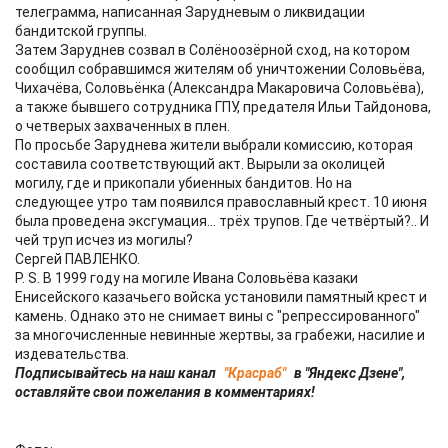
телеграмма, написанная Зарудневым о ликвидации
бандитской группы.
Затем Заруднев созвал в Солёноозёрной сход, на котором
сообщил собравшимся жителям об уничтожении Соловьёва,
Чихачёва, Соловьёнка (Александра Макаровича Соловьёва),
а также бывшего сотрудника ГПУ, предателя Ильи Тайдонова,
о четверых захваченных в плен.
По просьбе Заруднева жители выбрали комиссию, которая
составила соответствующий акт. Вырыли за околицей
могилу, где и прикопали убиенных бандитов. Но на
следующее утро там появился православный крест. 10 июня
была проведена эксгумация... трёх трупов. Где четвёртый?.. И
чей труп исчез из могилы?
Сергей ПАВЛЕНКО.
P. S. В 1999 году на могиле Ивана Соловьёва казаки
Енисейского казачьего войска установили памятный крест и
камень. Однако это не снимает вины с "репрессированного"
за многочисленные невинные жертвы, за грабежи, насилие и
издевательства.
Подписывайтесь на наш канал
"Красраб"
в "Яндекс Дзене",
оставляйте свои пожелания в комментариях!