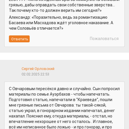
грязью, дабы оправдать свои собственные зверства...
Так почему кто-то должен верить им сегодня?»
Александр: «Поразительно, ведь за романтизацию
Басаева или Масхадова ждёт уголовное наказание. А
чем Соловьёв отличается?»
Пожаловаться
Сергей Орловский
02.02.2025 22:53
С Овчаровым пересёкся давно и случайно. Сын попросил
материалы по семье Ауэрбахов - чтобы напечатать.
Подготовил статью, напечатали в "Краеведе", пошли
мне грязные письма от Овчарова: ты такой-сякой,
статью украл, в гонорарном издании напечатал, денег
нахапал. Пояснил ему, откуда материалы, - отстал, но
впечатление нехорошее от него осталось . И главное,
всё им неписанное было ложью - и про гонорар, и про