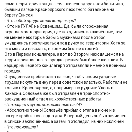
сама территория концлагеря - железнодорожная больница,
бывший лагерь Красноярского пехотного батальона на
берегу Енисея.
- Что собой представлял концлагерь?
- Это не ГУЛАГ, не Освенцим... Да, была огороженная
охраняемая территория, где находились заключённые, тем
не менее некоторые бабы с мужиками после отбоя
умудрялись прогуливаться под ручку по территории. Хотя за
это могли и наказать, но режим был не строгий.
Это в Первом концлагере, а вот во Втором, находящемся на
территории военного городка, режим был более жёстким. В
карцер из Первого концлагеря отправляли именно в военный
городок.
Осуждённые пребывали в лагере, чтобы своим ударным
трудом искупить вину перед советской властью. Работали не
только в Красноярске, а, например, на руднике Улень в
Хакасии. Соловьёв же был отправлен в транспортно-
эвакуационный отдел на хозяйственные работы.
- Пятнадцать суток, помноженные на 24?
- Абсолютно точно! Соловьёв прибыл с этапа в июне и в
лагере пробыл всего два дня. В первый день он был зачислен
в списки заключённых, а затем, я отследил, из них исключён.
- Что произошло?