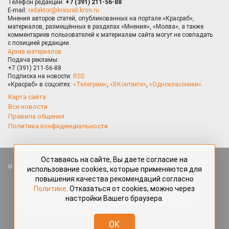
Телефон редакции:
+7 (391) 211-56-88
E-mail:
redaktor@krasrab.krsn.ru
Мнения авторов статей, опубликованных на портале «Красраб»,
материалов, размещённых в разделах «Мнения», «Молва», а также
комментариев пользователей к материалам сайта могут не совпадать
с позицией редакции.
Архив материалов
Подача рекламы:
+7 (391) 211-56-88
Подписка на новости:
RSS
«Красраб» в соцсетях:
«Телеграм»
,
«ВКонтакте»
,
«Одноклассники»
Карта сайта
Все новости
Правила общения
Политика конфиденциальности
Оставаясь на сайте, Вы даете согласие на
Все права защищены. Любые материалы, размещённые на портале
использование cookies, которые применяются для
«Красраб.ру» сотрудниками редакции, нештатными авторами
повышения качества рекомендаций согласно
и читателями, являются объектами авторского права. Полное или
Политике
. Отказаться от cookies, можно через
частичное использование материалов, размещённых на портале
настройки Вашего браузера.
«Красраб.ру», допускается только с письменного согласия редакции
с указанием ссылки на источник. Все вопросы можно задать
по адресу
redaktor@krasrab.krsn.ru
.
OK