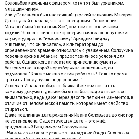
Соловьёва казачьим офицером, хотя тот был урядником,
младшим чином.
Или у Соловьёва был настоящий царский полковник Макаров.
Да ты узнай сначала, что это псевдоним - "полковник
Макаров" или "полковник Зак", они там все с кличками
ходили. Человек, ничего не проверяя, взял за основу всякие
слухи, и ударил по "нехорошему" Аркадию Гайдару.
Учитывая, что он писатель, а к литераторам до
определённого времени относились с уважением, Солоухина
повели в архив в Абакане, предоставили все условия для
работы. Однако когда писателю принесли документы,
безграмотно, а порой неразборчиво написанные, он
задумался: "Как же можно с этим работать? Только время
тратить. Поеду лучше по деревням..."
И поехал. И начал собирать байки. Я же считаю, что к
каждому документу, каким бы он ни был, надо относиться
внимательно, ведь даже через десять лет он не изменится, в
отличие от человеческой памяти, которая имеет свойство
стираться.
Даже подлинная дата рождения Ивана Соловьёва до сих пор
не установлена. Существующая дата -- это миф,
придуманный Владимиром Солоухиным.
- Насколько активное участие в ликвидации банды Соловьёва
принимал будущий детский писатель?