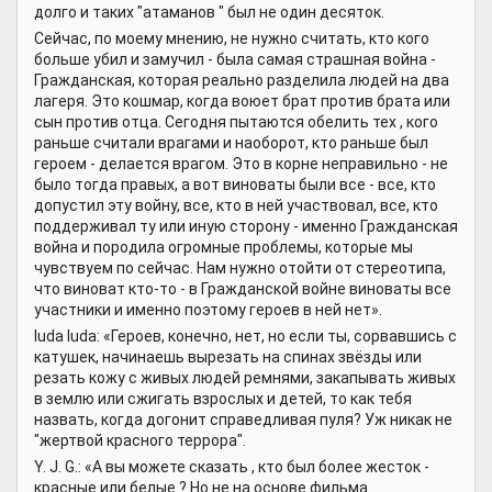
долго и таких "атаманов " был не один десяток.
Сейчас, по моему мнению, не нужно считать, кто кого
больше убил и замучил - была самая страшная война -
Гражданская, которая реально разделила людей на два
лагеря. Это кошмар, когда воюет брат против брата или
сын против отца. Сегодня пытаются обелить тех , кого
раньше считали врагами и наоборот, кто раньше был
героем - делается врагом. Это в корне неправильно - не
было тогда правых, а вот виноваты были все - все, кто
допустил эту войну, все, кто в ней участвовал, все, кто
поддерживал ту или иную сторону - именно Гражданская
война и породила огромные проблемы, которые мы
чувствуем по сейчас. Нам нужно отойти от стереотипа,
что виноват кто-то - в Гражданской войне виноваты все
участники и именно поэтому героев в ней нет».
luda luda: «Героев, конечно, нет, но если ты, сорвавшись с
катушек, начинаешь вырезать на спинах звёзды или
резать кожу с живых людей ремнями, закапывать живых
в землю или сжигать взрослых и детей, то как тебя
назвать, когда догонит справедливая пуля? Уж никак не
"жертвой красного террора".
Y. J. G.: «А вы можете сказать , кто был более жесток -
красные или белые ? Но не на основе фильма