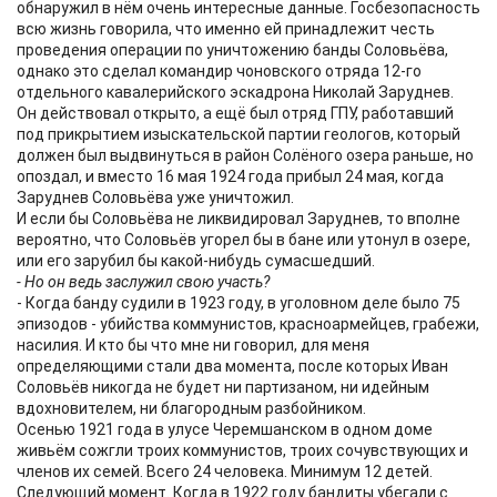
обнаружил в нём очень интересные данные. Госбезопасность
всю жизнь говорила, что именно ей принадлежит честь
проведения операции по уничтожению банды Соловьёва,
однако это сделал командир чоновского отряда 12-го
отдельного кавалерийского эскадрона Николай Заруднев.
Он действовал открыто, а ещё был отряд ГПУ, работавший
под прикрытием изыскательской партии геологов, который
должен был выдвинуться в район Солёного озера раньше, но
опоздал, и вместо 16 мая 1924 года прибыл 24 мая, когда
Заруднев Соловьёва уже уничтожил.
И если бы Соловьёва не ликвидировал Заруднев, то вполне
вероятно, что Соловьёв угорел бы в бане или утонул в озере,
или его зарубил бы какой-нибудь сумасшедший.
- Но он ведь заслужил свою участь?
- Когда банду судили в 1923 году, в уголовном деле было 75
эпизодов - убийства коммунистов, красноармейцев, грабежи,
насилия. И кто бы что мне ни говорил, для меня
определяющими стали два момента, после которых Иван
Соловьёв никогда не будет ни партизаном, ни идейным
вдохновителем, ни благородным разбойником.
Осенью 1921 года в улусе Черемшанском в одном доме
живьём сожгли троих коммунистов, троих сочувствующих и
членов их семей. Всего 24 человека. Минимум 12 детей.
Следующий момент. Когда в 1922 году бандиты убегали с