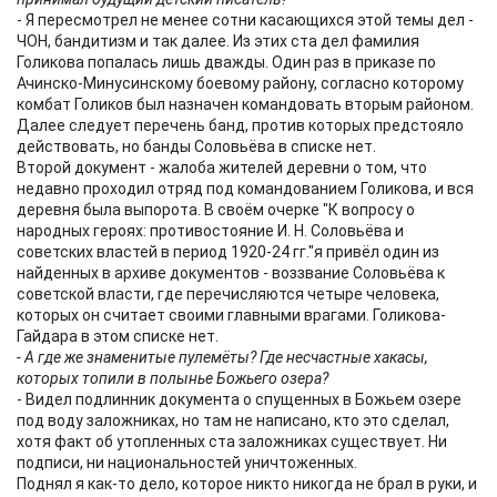
- Я пересмотрел не менее сотни касающихся этой темы дел -
ЧОН, бандитизм и так далее. Из этих ста дел фамилия
Голикова попалась лишь дважды. Один раз в приказе по
Ачинско-Минусинскому боевому району, согласно которому
комбат Голиков был назначен командовать вторым районом.
Далее следует перечень банд, против которых предстояло
действовать, но банды Соловьёва в списке нет.
Второй документ - жалоба жителей деревни о том, что
недавно проходил отряд под командованием Голикова, и вся
деревня была выпорота. В своём очерке "К вопросу о
народных героях: противостояние И. Н. Соловьёва и
советских властей в период 1920-24 гг."я привёл один из
найденных в архиве документов - воззвание Соловьёва к
советской власти, где перечисляются четыре человека,
которых он считает своими главными врагами. Голикова-
Гайдара в этом списке нет.
- А где же знаменитые пулемёты? Где несчастные хакасы,
которых топили в полынье Божьего озера?
- Видел подлинник документа о спущенных в Божьем озере
под воду заложниках, но там не написано, кто это сделал,
хотя факт об утопленных ста заложниках существует. Ни
подписи, ни национальностей уничтоженных.
Поднял я как-то дело, которое никто никогда не брал в руки, и