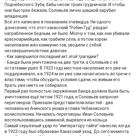
Поднебесного Зуба, бабы несли троих грудничков. И чтобы
они быстрее бежали, Соловьёв лично шашкой зарубил
младенцев.
Всё это записано в показаниях очевидца. Ни одного
донесения, что этот хакасский "Робин Гуд" раздал
награбленное бедным, не было. Молчу о том, как они убивали
красноармейцев, как грабили сёла, а потом хором
насиловали жён коммунистов, уводили с собой
несовершеннолетних девочек.
- Как завершился последний акт этой трагедии?
- Банда была уничтожена на две трети, а Соловьёв с её
остатками ушёл. В 1923 году местное население его уже не
поддерживало, а в 1924-м он уже сам начал искать встречи с
властями, чтобы обсудить условия сдачи, но живым его
брать уже никто не собирался.
Первый раз полностью окружённая банда должна была быть
уничтожена ещё летом 1921 года, и Соловьёв запросил
переговоров. Приехали представители властей - два
человека из Ачинского укома и глава Чебаковского
волисполкома. Начались переговоры. Иван Соловьёв,
воспользовавшись заминкой, вырвался из кольца.
Самый серьёзный удар по "императору тайги" нанесли, когда
в 1923 году был образован Хакасский уезд. До сего момента