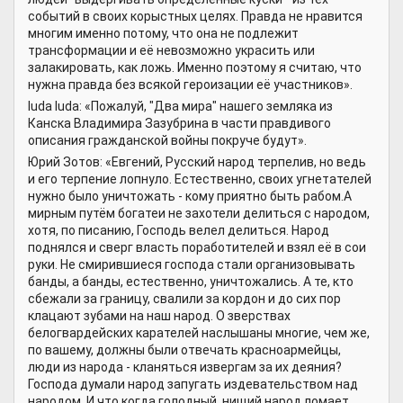
событий в своих корыстных целях. Правда не нравится
многим именно потому, что она не подлежит
трансформации и её невозможно украсить или
залакировать, как ложь. Именно поэтому я считаю, что
нужна правда без всякой героизации её участников».
luda luda: «Пожалуй, "Два мира" нашего земляка из
Канска Владимира Зазубрина в части правдивого
описания гражданской войны покруче будут».
Юрий Зотов: «Евгений, Русский народ терпелив, но ведь
и его терпение лопнуло. Естественно, своих угнетателей
нужно было уничтожать - кому приятно быть рабом.А
мирным путём богатеи не захотели делиться с народом,
хотя, по писанию, Господь велел делиться. Народ
поднялся и сверг власть поработителей и взял её в сои
руки. Не смирившиеся господа стали организовывать
банды, а банды, естественно, уничтожались. А те, кто
сбежали за границу, свалили за кордон и до сих пор
клацают зубами на наш народ. О зверствах
белогвардейских карателей наслышаны многие, чем же,
по вашему, должны были отвечать красноармейцы,
люди из народа - кланяться извергам за их деяния?
Господа думали народ запугать издевательством над
народом. И что когда голодный, нищий народ ломает