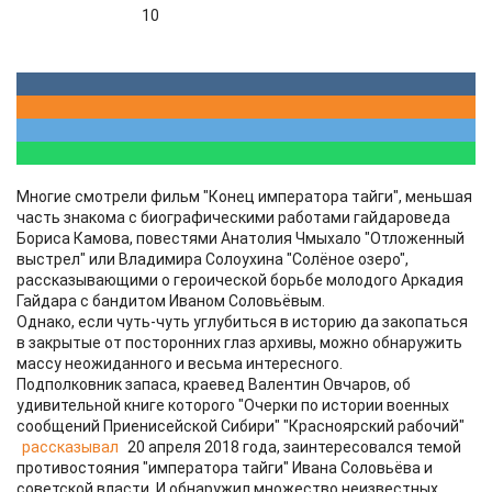
10
Многие смотрели фильм "Конец императора тайги", меньшая
часть знакома с биографическими работами гайдароведа
Бориса Камова, повестями Анатолия Чмыхало "Отложенный
выстрел" или Владимира Солоухина "Солёное озеро",
рассказывающими о героической борьбе молодого Аркадия
Гайдара с бандитом Иваном Соловьёвым.
Однако, если чуть-чуть углубиться в историю да закопаться
в закрытые от посторонних глаз архивы, можно обнаружить
массу неожиданного и весьма интересного.
Подполковник запаса, краевед Валентин Овчаров, об
удивительной книге которого "Очерки по истории военных
сообщений Приенисейской Сибири" "Красноярский рабочий"
рассказывал
20 апреля 2018 года, заинтересовался темой
противостояния "императора тайги" Ивана Соловьёва и
советской власти. И обнаружил множество неизвестных