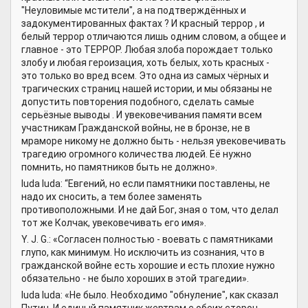
"Неуловимые мстители", а на подтверждённых и
задокументированных фактах ? И красный террор , и
белый террор отличаются лишь одним словом, а общее и
главное - это ТЕРРОР. Любая злоба порождает только
злобу и любая героизация, хоть белых, хоть красных -
это только во вред всем. Это одна из самых чёрных и
трагических страниц нашей истории, и мы обязаны не
допустить повторения подобного, сделать самые
серьёзные выводы . И увековечивания памяти всем
участникам Гражданской войны, не в бронзе, не в
мраморе никому не должно быть - нельзя увековечивать
трагедию огромного количества людей. Её нужно
помнить, но памятников быть не должно».
luda luda: “Евгений, но если памятники поставлены, не
надо их сносить, а тем более заменять
противоположными. И не дай Бог, зная о том, что делал
тот же Колчак, увековечивать его имя».
Y. J. G.: «Согласен полностью - воевать с памятниками
глупо, как минимум. Но исключить из сознания, что в
гражданской войне есть хорошие и есть плохие нужно
обязательно - не было хороших в этой трагедии».
luda luda: «Не было. Необходимо "обнуление", как сказал