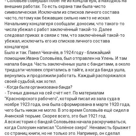
- Соловьёв совершал побег не из концлагеря, а находясь на
внешних работах. То есть охрана там была чисто
символическая. Исключали из списков личного состава
часто, потому как бежавших сильно никто не искал.
Начальнику концлагеря сообщали: доносим, что такого-то
числа убежал с работ заключённый такой-то. Далее
следовал приказ: в связи с тем, что заключённый такой-то
убежал, исключить его из списков личного состава
концлагеря.
Было и так. Павел Чихачёв, в 1924 году - ближайший
помощник Ивана Соловьёва, был отправлен на Улень. И там
напала банда. Часть заключённых ушла с бандитами, а около
тридцати человек спрятались в тайге, а когда банда ушла,
вернулись и продолжили работать. Каждый распоряжался
своей судьбой, как хотел.
- Когда была организована банда?
- Точных данных на сей счёт нет. По материалам
"Красноярского рабочего", который писал из зала суда в
ноябре 1923 года, она была сформирована в марте 1920 года,
чего быть никак не могло. В это время Соловьёв ещё сидел в
Ачинской тюрьме. Скорее всего, это был 1921 год.
А вся история с бандой Соловьёва начала раскручиваться,
когда Солоухин написал "Солёное озеро". Ненависть брызжет
со страниц книги, но не только это. Например, он сделал