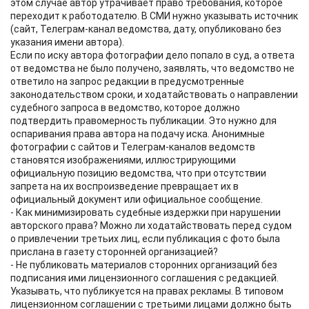
этом случае автор утрачивает право требования, которое
переходит к работодателю. В СМИ нужно указывать источник
(сайт, Телеграм-канал ведомства, дату, опубликовано без
указания имени автора).
Если по иску автора фотографии дело попало в суд, а ответа
от ведомства не было получено, заявлять, что ведомство не
ответило на запрос редакции в предусмотренные
законодательством сроки, и ходатайствовать о направлении
судебного запроса в ведомство, которое должно
подтвердить правомерность публикации. Это нужно для
оспаривания права автора на подачу иска. Анонимные
фотографии с сайтов и Телеграм-каналов ведомств
становятся изображениями, иллюстрирующими
официальную позицию ведомства, что при отсутствии
запрета на их воспроизведение превращает их в
официальный документ или официальное сообщение.
- Как минимизировать судебные издержки при нарушении
авторского права? Можно ли ходатайствовать перед судом
о привлечении третьих лиц, если публикация с фото была
прислана в газету сторонней организацией?
- Не публиковать материалов сторонних организаций без
подписания ими лицензионного соглашения с редакцией.
Указывать, что публикуется на правах рекламы. В типовом
лицензионном соглашении с третьими лицами должно быть