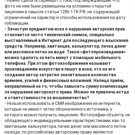
- Нужно сделать скриншот стока, подтверждающий, что
фото на нем были размещены на условиях открытой
лицензии в смысле статьи 1286.1 ГК РФ, не содержащей
ограничений на характер и способы использования на дату
публикации.
- Зачастую предметом иска о нарушении авторских прав
становится чисто технический снимок, специально
выставляемый в Интернет для последующего взыскания
средств. Например, квитанция, калькулятор, пачка денег
или масляное пятно на воде. Такое «фотопроизведение»
можно сделать за пять минут с помощью мобильного
телефона. При этом фотоизображение называют
произведением искусства и пишут в иске, что на его
создание автор затратил значительное количество
времени, усилий и финансовых вложений. Налицо приём,
направленный на то, чтобы завысить сумму компенсации
за нарушение авторского права. Можно ли привлечь истца
к ответственности за мошенничество?
- Нельзя использовать в СМИ изображения из интернета,
которые не имеют четко обозначенного источника, у
которого можно получить лицензию. Фотографии объекта, не
обладающего индивидуальными характеристиками, как-то
квитанции, калькулятора, пачки денег или масляного пятна
на воде, по российскому авторскому праву являются