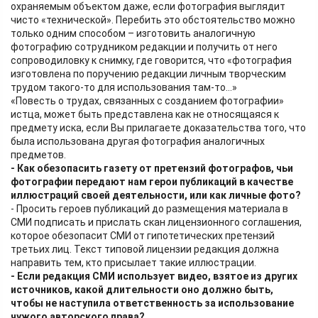
охраняемым объектом даже, если фотография выглядит
чисто «технической». Перебить это обстоятельство можно
только одним способом – изготовить аналогичную
фотографию сотрудником редакции и получить от него
сопроводиловку к снимку, где говорится, что «фотография
изготовлена по поручению редакции личным творческим
трудом такого-то для использования там-то…»
«Повесть о трудах, связанных с созданием фотографии»
истца, может быть представлена как не относящаяся к
предмету иска, если Вы прилагаете доказательства того, что
была использована другая фотография аналогичных
предметов.
- Как обезопасить газету от претензий фотографов, чьи
фотографии передают нам герои публикаций в качестве
иллюстраций своей деятельности, или как личные фото?
- Просить героев публикаций до размещения материала в
СМИ подписать и прислать скан лицензионного соглашения,
которое обезопасит СМИ от гипотетических претензий
третьих лиц. Текст типовой лицензии редакция должна
направить тем, кто присылает такие иллюстрации.
- Если редакция СМИ использует видео, взятое из других
источников, какой длительности оно должно быть,
чтобы не наступила ответственность за использование
чужого авторского права?