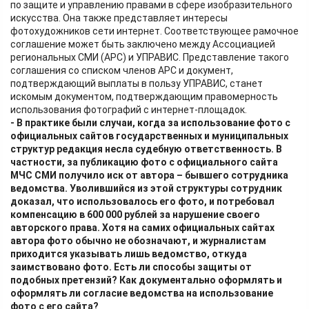
по защите и управлению правами в сфере изобразительного
искусства. Она также представляет интересы
фотохудожников сети интернет. Соответствующее рамочное
соглашение может быть заключено между Ассоциацией
региональных СМИ (АРС) и УПРАВИС. Представление такого
соглашения со списком членов АРС и документ,
подтверждающий выплаты в пользу УПРАВИС, станет
искомым документом, подтверждающим правомерность
использования фотографий с интернет-площадок.
- В практике были случаи, когда за использование фото с
официальных сайтов государственных и муниципальных
структур редакция несла судебную ответственность. В
частности, за публикацию фото с официального сайта
МЧС СМИ получило иск от автора – бывшего сотрудника
ведомства. Уволившийся из этой структуры сотрудник
доказал, что использовалось его фото, и потребовал
компенсацию в 600 000 рублей за нарушение своего
авторского права. Хотя на самих официальных сайтах
автора фото обычно не обозначают, и журналистам
приходится указывать лишь ведомство, откуда
заимствовано фото. Есть ли способы защиты от
подобных претензий? Как документально оформлять и
оформлять ли согласие ведомства на использование
фото с его сайта?