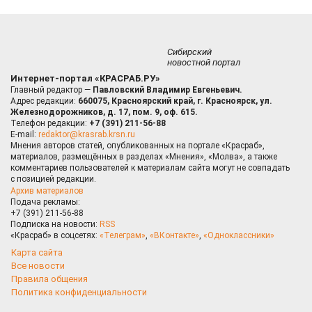
Сибирский
новостной портал
Интернет-портал «КРАСРАБ.РУ»
Главный редактор —
Павловский Владимир Евгеньевич.
Адрес редакции:
660075, Красноярский край, г. Красноярск, ул.
Железнодорожников, д. 17, пом. 9, оф. 615.
Телефон редакции:
+7 (391) 211-56-88
E-mail:
redaktor@krasrab.krsn.ru
Мнения авторов статей, опубликованных на портале «Красраб»,
материалов, размещённых в разделах «Мнения», «Молва», а также
комментариев пользователей к материалам сайта могут не совпадать
с позицией редакции.
Архив материалов
Подача рекламы:
+7 (391) 211-56-88
Подписка на новости:
RSS
«Красраб» в соцсетях:
«Телеграм»
,
«ВКонтакте»
,
«Одноклассники»
Карта сайта
Все новости
Правила общения
Политика конфиденциальности