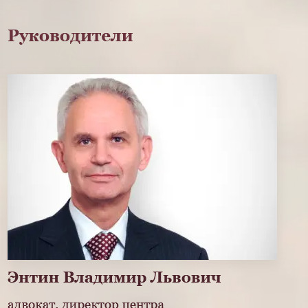
Интервью
18.02.2025 07:52
6127
4
Времена, когда можно было спокойно проиллюстрировать
газетный материал найденным на просторах интернета
фото, прошли. Сегодня за публикацию такого снимка можно
получить судебный иск и заплатить солидную сумму денег
неизвестно откуда объявившемуся автору или
действующему от его имени доверителю. В России уже
появились юридические компании, специализирующиеся на
таких исках. Они специально выискивают нарушения,
судятся со СМИ и… выигрывают.
По просьбе
АРС-ПРЕСС
известный российский ученый-
юрист, директор Центра правовой защиты интеллектуальной