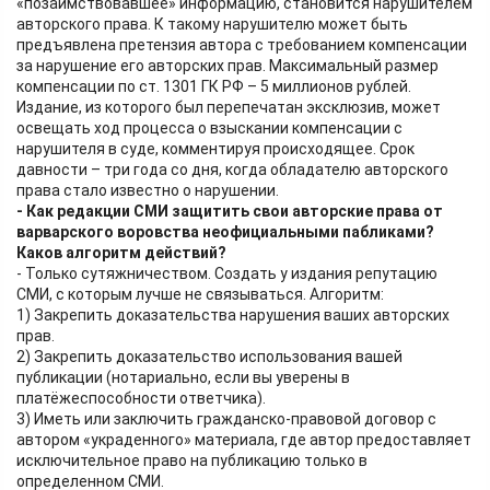
«позаимствовавшее» информацию, становится нарушителем
авторского права. К такому нарушителю может быть
предъявлена претензия автора с требованием компенсации
за нарушение его авторских прав. Максимальный размер
компенсации по ст. 1301 ГК РФ – 5 миллионов рублей.
Издание, из которого был перепечатан эксклюзив, может
освещать ход процесса о взыскании компенсации с
нарушителя в суде, комментируя происходящее. Срок
давности – три года со дня, когда обладателю авторского
права стало известно о нарушении.
- Как редакции СМИ защитить свои авторские права от
варварского воровства неофициальными пабликами?
Каков алгоритм действий?
- Только сутяжничеством. Создать у издания репутацию
СМИ, с которым лучше не связываться. Алгоритм:
1) Закрепить доказательства нарушения ваших авторских
прав.
2) Закрепить доказательство использования вашей
публикации (нотариально, если вы уверены в
платёжеспособности ответчика).
3) Иметь или заключить гражданско-правовой договор с
автором «украденного» материала, где автор предоставляет
исключительное право на публикацию только в
определенном СМИ.