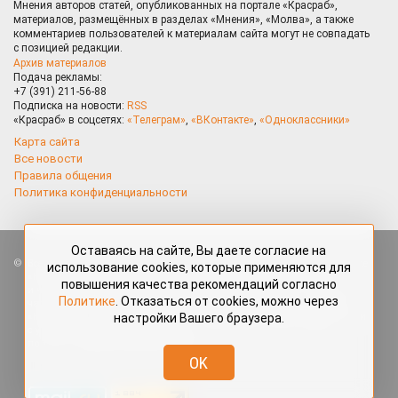
Мнения авторов статей, опубликованных на портале «Красраб»,
материалов, размещённых в разделах «Мнения», «Молва», а также
комментариев пользователей к материалам сайта могут не совпадать
с позицией редакции.
Архив материалов
Подача рекламы:
+7 (391) 211-56-88
Подписка на новости:
RSS
«Красраб» в соцсетях:
«Телеграм»
,
«ВКонтакте»
,
«Одноклассники»
Карта сайта
Все новости
Правила общения
Политика конфиденциальности
Оставаясь на сайте, Вы даете согласие на
Все права защищены. Любые материалы, размещённые на портале
использование cookies, которые применяются для
«Красраб.ру» сотрудниками редакции, нештатными авторами
повышения качества рекомендаций согласно
и читателями, являются объектами авторского права. Полное или
Политике
. Отказаться от cookies, можно через
частичное использование материалов, размещённых на портале
настройки Вашего браузера.
«Красраб.ру», допускается только с письменного согласия редакции
с указанием ссылки на источник. Все вопросы можно задать
по адресу
redaktor@krasrab.krsn.ru
.
OK